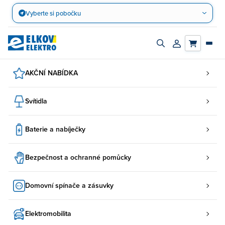
Přejít
Vyberte si pobočku
na
obsah
Zapnout/vypnout
Přihlásit/registro
vyhledávací
účet
panel
AKČNÍ NABÍDKA
Svítidla
Baterie a nabíječky
Bezpečnost a ochranné pomůcky
Domovní spínače a zásuvky
Elektromobilita