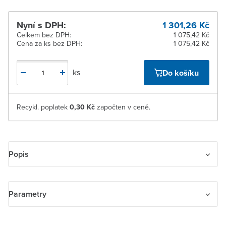
Nyní s DPH:
1 301,26 Kč
Celkem bez DPH:
1 075,42 Kč
Cena za ks bez DPH:
1 075,42 Kč
ks
Do košíku
Recykl. poplatek
0,30 Kč
započten v ceně.
Popis
ABB BEY96-4 spínač
Parametry
Sada hvězdicových trojúhelníků BEY96-4
Volitelné příslušenství pro celou řadu Emax 2. K realizaci
Název parametru
Hodnota