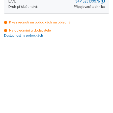
EAN:
3471523130975
Druh příslušenství:
Připojovací technika
K vyzvednutí na pobočkách na objednání
Na objednání u dodavatele
Dostupnost na pobočkách
Pobočka
Dostupnost
Brno - Kšírova (centrála)
Na objednání u
dodavatele
Brno - Řečkovice
Na objednání u
dodavatele
Blansko
Na objednání u
dodavatele