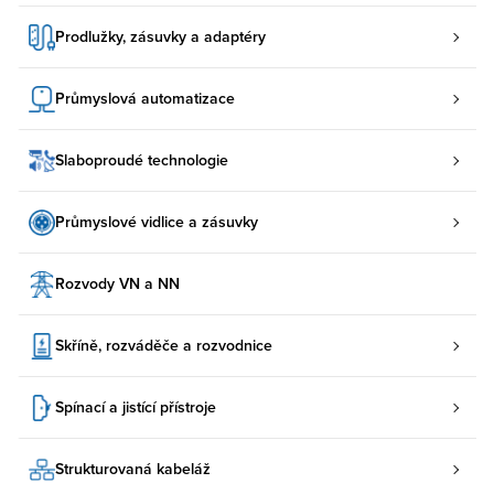
Prodlužky, zásuvky a adaptéry
Průmyslová automatizace
Slaboproudé technologie
Průmyslové vidlice a zásuvky
Rozvody VN a NN
Skříně, rozváděče a rozvodnice
Spínací a jistící přístroje
Strukturovaná kabeláž