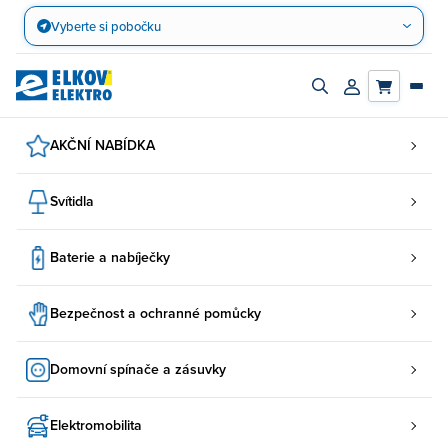
Přejít
Vyberte si pobočku
na
obsah
Zapnout/vypnout
Přihlásit/registro
vyhledávací
účet
panel
AKČNÍ NABÍDKA
Svítidla
Baterie a nabíječky
Bezpečnost a ochranné pomůcky
Domovní spínače a zásuvky
Elektromobilita