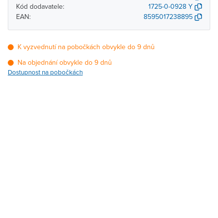
Kód dodavatele:
1725-0-0928 Y
EAN:
8595017238895
K vyzvednutí na pobočkách obvykle do 9 dnů
Na objednání obvykle do 9 dnů
Dostupnost na pobočkách
Pobočka
Dostupnost
Brno - Kšírova
Na objednání obvykle do
(centrála)
9 dnů
Brno - Řečkovice
Na objednání obvykle do
9 dnů
Blansko
Na objednání obvykle do