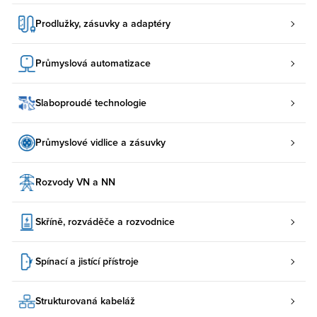
Prodlužky, zásuvky a adaptéry
Průmyslová automatizace
Slaboproudé technologie
Průmyslové vidlice a zásuvky
Rozvody VN a NN
Skříně, rozváděče a rozvodnice
Spínací a jistící přístroje
Strukturovaná kabeláž