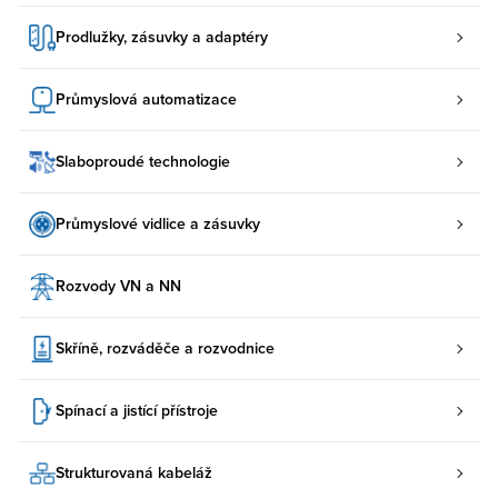
Prodlužky, zásuvky a adaptéry
Průmyslová automatizace
Slaboproudé technologie
Průmyslové vidlice a zásuvky
Rozvody VN a NN
Skříně, rozváděče a rozvodnice
Spínací a jistící přístroje
Strukturovaná kabeláž