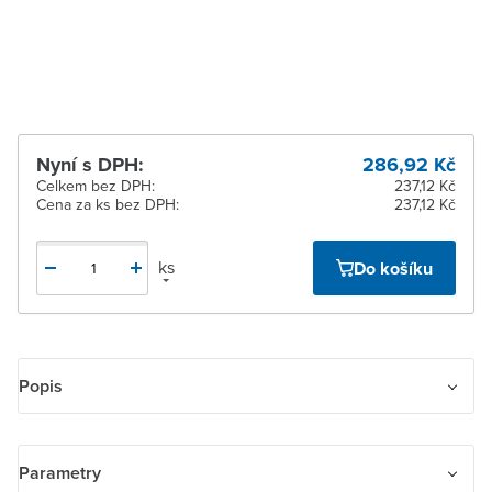
Žďár nad Sázavou
K vyzvednutí do 2
pracovních dnů
Nyní s DPH:
286,92 Kč
Celkem bez DPH:
237,12 Kč
Cena za ks bez DPH:
237,12 Kč
ks
Do košíku
Popis
Krabice přístrojová jednonásobná, nástěnná
Parametry