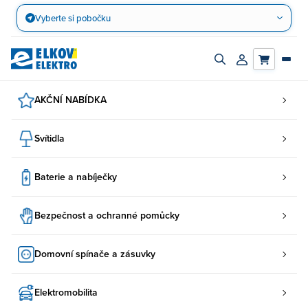
Přejít
Vyberte si pobočku
na
obsah
Zapnout/vypnout
Přihlásit/registro
vyhledávací
účet
panel
AKČNÍ NABÍDKA
Svítidla
Baterie a nabíječky
Bezpečnost a ochranné pomůcky
Domovní spínače a zásuvky
Elektromobilita