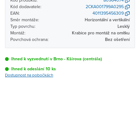
Kód produktu:
80964074
Kód dodavatele:
2CKA001799A0295
EAN:
4011395456309
Směr montáže:
Horizontální a vertikální
Typ povrchu:
Lesklý
Montáž:
Krabice pro montáž na omítku
Povrchová ochrana:
Bez ošetření
Ihned k vyzvednutí v Brno - Kšírova (centrála)
Ihned k odeslání 10 ks
Dostupnost na pobočkách
Pobočka
Dostupnost
Brno - Kšírova
Ihned k vyzvednutí 10 ks
(centrála)