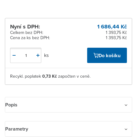
Nyní s DPH:
1 686,44 Kč
Celkem bez DPH:
1 393,75 Kč
Cena za ks bez DPH:
1 393,75 Kč
ks
Do košíku
Recykl. poplatek
0,73 Kč
započten v ceně.
Popis
Modul vysílače stavu kontaktů RF, vestavný.
Napájení: Li článek 3 V, typ CR1632 (je součás.tí dodávky)
Parametry
Provozní kmitočet: 868 MHz