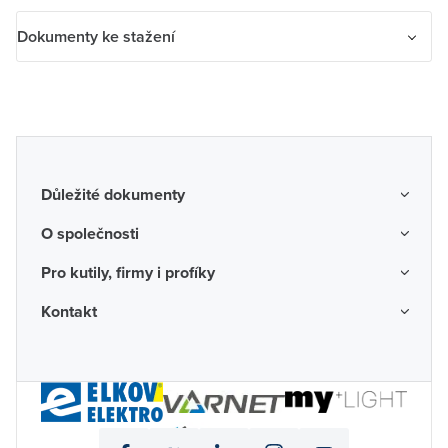
Dosah: až 150 m (ve volném prostoru)
Počet vstupů: 2
Název parametru
Hodnota
Dokumenty ke stažení
Počet ovládaných kanálů: 2
Pracovní teplota: –20 °C až +55 °C
Povrchová ochrana
Bez ošetření
Dokumenty ke stažení
Rozměry: 49 × 49 × 24,5 mm
Neumísťovat na kovovou podložku.
Kvalita materiálu
Termoplast
navod_abb_3299_20958.pdf
prohl_ABB_ujisteni_2017_cz.pdf
Přenos signálu
Rádiové
Způsob montáže
Adapter DIN
Důležité dokumenty
lišty
Obchodní podmínky
O společnosti
Materiál
Plast
Možnosti dopravy a platby
O nás
Pro kutily, firmy i profíky
Nástěnný vysílač
Reklamace a vrácení zboží
Ano
Kariéra
Katalogy probíhajících akcí
Kontakt
Odstoupení od smlouvy
Okenní vysílač
Ne
Protikorupční program
Probíhající prodejní akce
Spotřebitel
Často kladené otázky
Firemní časopis
Vhodné pro spínač
Ano
Poradenství a návrhy
Ochrana osobních údajů
Napište nám
Valné hromady
Půjčovna mobilních skladů
Vhodné pro pohybové čidlo
Ne
Informace pro oznamovatele
Pobočky
Certifikace
Půjčovna nářadí
Digitální přístupnost
Velkoobchod (B2B)
Bezhalogenové
Ne
Partnerské karty