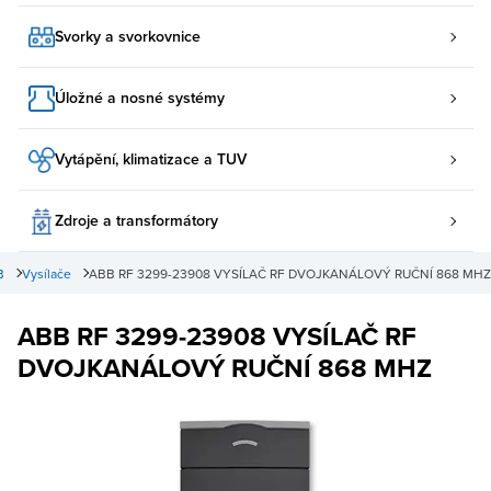
Svorky a svorkovnice
Úložné a nosné systémy
Vytápění, klimatizace a TUV
Zdroje a transformátory
B
Vysílače
ABB RF 3299-23908 VYSÍLAČ RF DVOJKANÁLOVÝ RUČNÍ 868 MHZ
ABB RF 3299-23908 VYSÍLAČ RF
DVOJKANÁLOVÝ RUČNÍ 868 MHZ