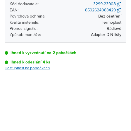
Kód dodavatele:
3299-23908
EAN:
8592624083429
Povrchová ochrana:
Bez ošetření
Kvalita materiálu:
Termoplast
Přenos signálu:
Rádiové
Způsob montáže:
Adapter DIN lišty
Ihned k vyzvednutí na 2 pobočkách
Ihned k odeslání 4 ks
Dostupnost na pobočkách
Pobočka
Dostupnost
Brno - Kšírova
Ihned k vyzvednutí 4 ks
(centrála)