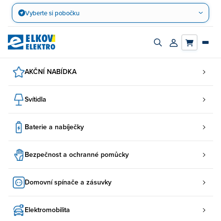
Přejít
Vyberte si pobočku
na
obsah
Zapnout/vypnout
Přihlásit/registro
vyhledávací
účet
panel
AKČNÍ NABÍDKA
Svítidla
Baterie a nabíječky
Bezpečnost a ochranné pomůcky
Domovní spínače a zásuvky
Elektromobilita