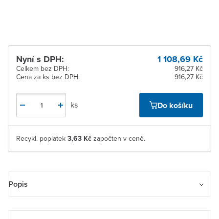
pracovních dnů
Nyní s DPH:
1 108,69 Kč
Celkem bez DPH:
916,27 Kč
Cena za ks bez DPH:
916,27 Kč
ks
Do košíku
Recykl. poplatek
3,63 Kč
započten v ceně.
Popis
Dvojkanálový ruční vysílač radiofrekvenčního (RF) signálu.