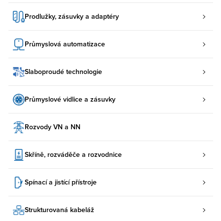
Prodlužky, zásuvky a adaptéry
Průmyslová automatizace
Slaboproudé technologie
Průmyslové vidlice a zásuvky
Rozvody VN a NN
Skříně, rozváděče a rozvodnice
Spínací a jistící přístroje
Strukturovaná kabeláž