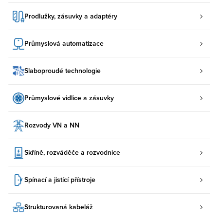
Prodlužky, zásuvky a adaptéry
Průmyslová automatizace
Slaboproudé technologie
Průmyslové vidlice a zásuvky
Rozvody VN a NN
Skříně, rozváděče a rozvodnice
Spínací a jistící přístroje
Strukturovaná kabeláž