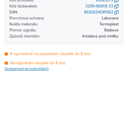
Kód produktu:
81285279
Kód dodavatele:
3299-96908 33
EAN:
8592624081562
Povrchová ochrana:
Lakované
Kvalita materiálu:
Termoplast
Přenos signálu:
Rádiové
Způsob montáže:
Instalace pod omítku
K vyzvednutí na pobočkách obvykle do 8 dnů
Na objednání obvykle do 8 dnů
Dostupnost na pobočkách
Pobočka
Dostupnost
Brno - Kšírova
Na objednání obvykle do
(centrála)
8 dnů