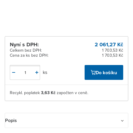
Žďár nad Sázavou
Na objednání obvykle do
8 dnů
Nyní s DPH:
2 061,27 Kč
Celkem bez DPH:
1 703,53 Kč
Cena za ks bez DPH:
1 703,53 Kč
ks
Do košíku
Recykl. poplatek
3,63 Kč
započten v ceně.
Popis