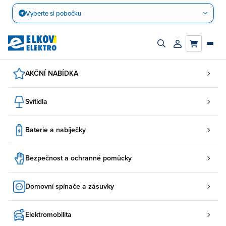
Přejít
Vyberte si pobočku
na
obsah
Zapnout/vypnout
Přihlásit/registro
vyhledávací
účet
panel
AKČNÍ NABÍDKA
Svítidla
Baterie a nabíječky
Bezpečnost a ochranné pomůcky
Domovní spínače a zásuvky
Elektromobilita