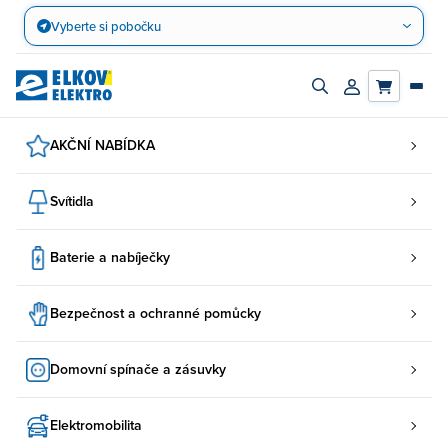
Přejít
Vyberte si pobočku
na
obsah
Zapnout/vypnout
Přihlásit/registro
vyhledávací
účet
panel
AKČNÍ NABÍDKA
Svítidla
Baterie a nabíječky
Bezpečnost a ochranné pomůcky
Domovní spínače a zásuvky
Elektromobilita