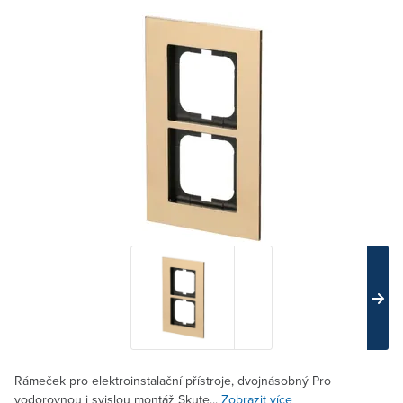
Rámeček pro elektroinstalační přístroje, dvojnásobný Pro
vodorovnou i svislou montáž Skute...
Zobrazit více