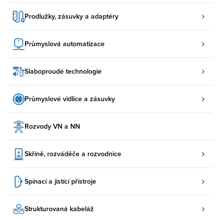
Prodlužky, zásuvky a adaptéry
Průmyslová automatizace
Slaboproudé technologie
Průmyslové vidlice a zásuvky
Rozvody VN a NN
Skříně, rozváděče a rozvodnice
Spínací a jistící přístroje
Strukturovaná kabeláž