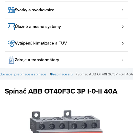
Svorky a svorkovnice
Úložné a nosné systémy
Vytápění, klimatizace a TUV
Zdroje a transformátory
dpínače, přepínače a spínače
Přepínače sítí
Spínač ABB OT40F3C 3P I-0-II 40A
Spínač ABB OT40F3C 3P I-0-II 40A