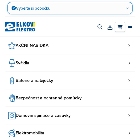
Přejít
Vyberte si pobočku
na
obsah
Zapnout/vypnout
Přihlásit/registro
vyhledávací
účet
panel
AKČNÍ NABÍDKA
Svítidla
Baterie a nabíječky
Bezpečnost a ochranné pomůcky
Domovní spínače a zásuvky
Elektromobilita