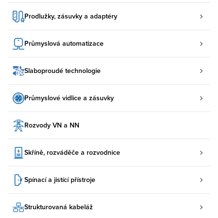
Prodlužky, zásuvky a adaptéry
Průmyslová automatizace
Slaboproudé technologie
Průmyslové vidlice a zásuvky
Rozvody VN a NN
Skříně, rozváděče a rozvodnice
Spínací a jistící přístroje
Strukturovaná kabeláž