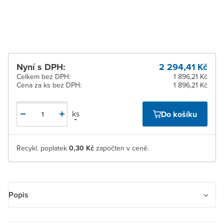
Žďár nad Sázavou
K vyzvednutí do 2
pracovních dnů
Nyní s DPH:
2 294,41 Kč
Celkem bez DPH:
1 896,21 Kč
Cena za ks bez DPH:
1 896,21 Kč
ks
Do košíku
Recykl. poplatek
0,30 Kč
započten v ceně.
Popis
Přepínač sítí ABB OT40F3C 40A 1SCA104913R1001