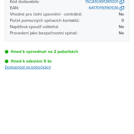
Kód dodavatele:
1SCA104913R1001
EAN:
6417019390536
Vhodné pro čelní upevnění - centrálně:
Ne
Počet pomocných spínacích kontaktů:
0
Napěťová spoušť volitelná:
Ne
Provedení jako bezpečnostní spínač:
Ne
Ihned k vyzvednutí na 2 pobočkách
Ihned k odeslání 6 ks
Dostupnost na pobočkách
Pobočka
Dostupnost
Brno - Kšírova
Ihned k vyzvednutí 6 ks
(centrála)