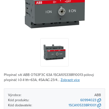
Přepínač sítí ABB OT63F3C 63A 1SCA105338R10013-pólový
přepínáč I-0-II Ith=63A, 45A/AC-23/4...
Zobrazit více
Výrobce:
ABB
Kód produktu:
60994023
Kód dodavatele:
1SCA105338R1001