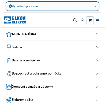
Přejít
Vyberte si pobočku
na
obsah
Zapnout/vypnout
Přihlásit/registro
vyhledávací
účet
panel
AKČNÍ NABÍDKA
Svítidla
Baterie a nabíječky
Bezpečnost a ochranné pomůcky
Domovní spínače a zásuvky
Elektromobilita