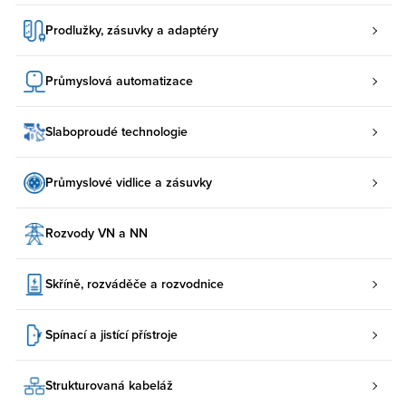
Prodlužky, zásuvky a adaptéry
Průmyslová automatizace
Slaboproudé technologie
Průmyslové vidlice a zásuvky
Rozvody VN a NN
Skříně, rozváděče a rozvodnice
Spínací a jistící přístroje
Strukturovaná kabeláž