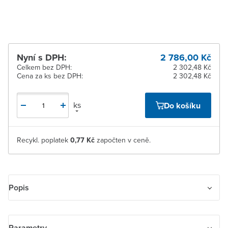
pracovních dnů
Nyní s DPH:
2 786,00 Kč
Celkem bez DPH:
2 302,48 Kč
Cena za ks bez DPH:
2 302,48 Kč
ks
Do košíku
Recykl. poplatek
0,77 Kč
započten v ceně.
Popis
Přepínač sítí ABB OT63F3C 63A 1SCA105338R1001
Parametry