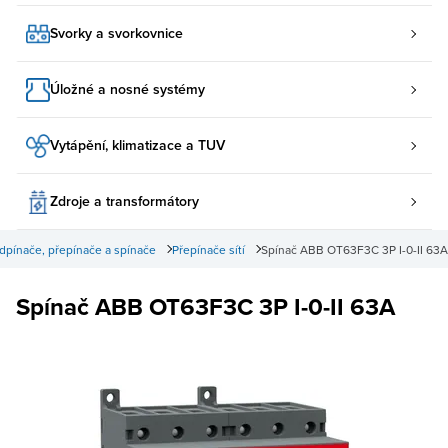
Svorky a svorkovnice
Úložné a nosné systémy
Vytápění, klimatizace a TUV
Zdroje a transformátory
dpínače, přepínače a spínače
Přepínače sítí
Spínač ABB OT63F3C 3P I-0-II 63A
Spínač ABB OT63F3C 3P I-0-II 63A