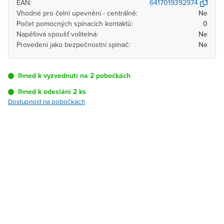
EAN:
6417019392974
Vhodné pro čelní upevnění - centrálně:
Ne
Počet pomocných spínacích kontaktů:
0
Napěťová spoušť volitelná:
Ne
Provedení jako bezpečnostní spínač:
Ne
Ihned k vyzvednutí na 2 pobočkách
Ihned k odeslání 2 ks
Dostupnost na pobočkách
Pobočka
Dostupnost
Brno - Kšírova
Ihned k vyzvednutí 2 ks
(centrála)
Brno - Řečkovice
K vyzvednutí do 2