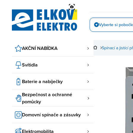
Přejít
na
obsah
Vyberte si pobočk
Vyfotit
AKČNÍ NABÍDKA
Spínací a jistící p
Svítidla
Baterie a nabíječky
Bezpečnost a ochranné
pomůcky
Domovní spínače a zásuvky
Elektromobilita