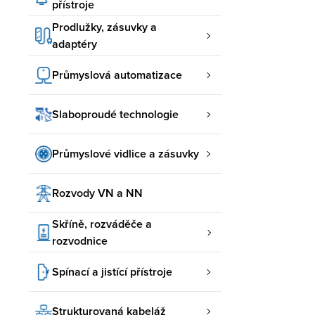
přístroje
Prodlužky, zásuvky a
adaptéry
Průmyslová automatizace
Slaboproudé technologie
Průmyslové vidlice a zásuvky
Rozvody VN a NN
Skříně, rozváděče a
rozvodnice
Spínací a jistící přístroje
Strukturovaná kabeláž