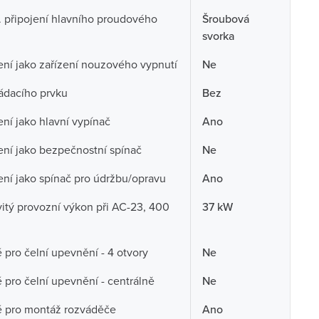
. připojení hlavního proudového
Šroubová
svorka
ní jako zařízení nouzového vypnutí
Ne
ádacího prvku
Bez
ní jako hlavní vypínač
Ano
ní jako bezpečnostní spínač
Ne
ní jako spínač pro údržbu/opravu
Ano
tý provozní výkon při AC-23, 400
37 kW
pro čelní upevnění - 4 otvory
Ne
pro čelní upevnění - centrálně
Ne
 pro montáž rozváděče
Ano