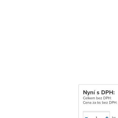
Velké Meziříčí
Vysoké Mýto
Zábřeh
Zastávka u Brn
Zlín
Žďár nad Sáza
Nyní s DPH:
Celkem bez DPH:
Cena za ks bez DPH:
ks