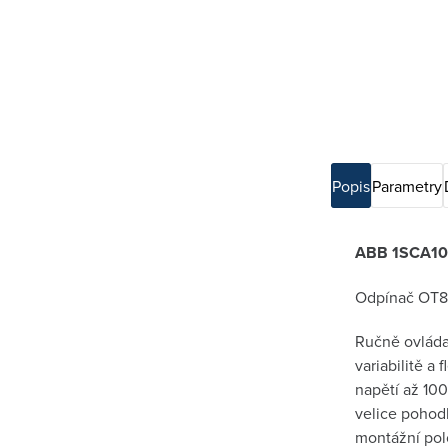
Popis
Parametry
ABB 1SCA105
Odpínač OT80
Ručně ovláda
variabilitě a 
napětí až 100
velice pohodl
montážní polo