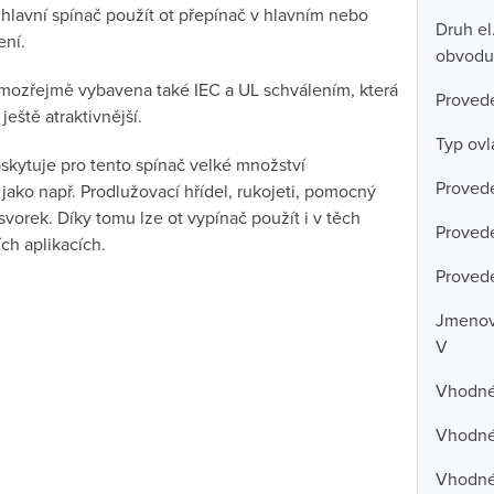
 hlavní spínač použít ot přepínač v hlavním nebo
Druh el
ení.
obvodu
samozřejmě vybavena také IEC a UL schválením, která
Provede
 ještě atraktivnější.
Typ ovl
skytuje pro tento spínač velké množství
Provede
, jako např. Prodlužovací hřídel, rukojeti, pomocný
 svorek. Díky tomu lze ot vypínač použít i v těch
Provede
ch aplikacích.
Provede
Jmenovi
V
Vhodné 
Vhodné 
Vhodné