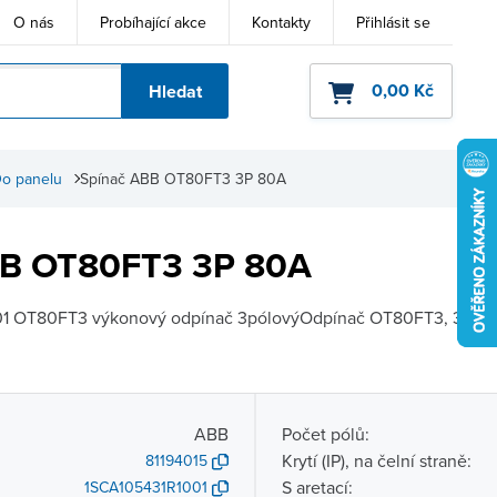
O nás
Probíhající akce
Kontakty
Přihlásit se
0,00 Kč
Hledat
ho kódu
o panelu
Spínač ABB OT80FT3 3P 80A
BB OT80FT3 3P 80A
 OT80FT3 výkonový odpínač 3pólovýOdpínač OT80FT3, 3-pólový
ABB
Počet pólů:
Krytí (IP), na čelní straně:
81194015
S aretací:
1SCA105431R1001