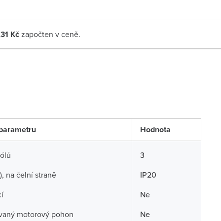
,31 Kč
započten v ceně.
parametru
Hodnota
ólů
3
P), na čelní straně
IP20
í
Ne
ovaný motorový pohon
Ne