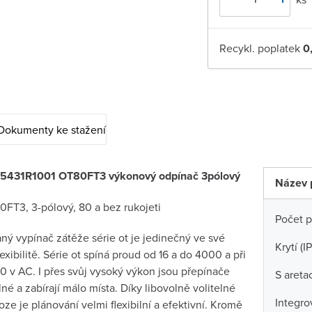
Recykl. poplatek
0
Dokumenty ke stažení
431R1001 OT80FT3 výkonový odpínač 3pólový
Název 
FT3, 3-pólový, 80 a bez rukojeti
Počet p
ný vypínač zátěže série ot je jedinečný ve své
Krytí (I
flexibilitě. Série ot spíná proud od 16 a do 4000 a při
0 v AC. I přes svůj vysoký výkon jsou přepínače
S aretac
né a zabírají málo místa. Díky libovolně volitelné
Integr
ze je plánování velmi flexibilní a efektivní. Kromě