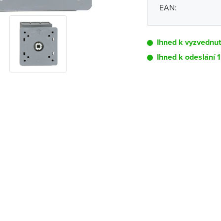
EAN:
Ihned k vyzvednutí
Ihned k odeslání 1
Pobočka
Brno - Kšírova (
Brno - Řečkovi
Blansko
Bystřice nad P