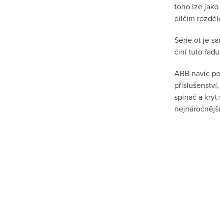
toho lze jako
dílčím rozděl
Série ot je 
činí tuto řadu
ABB navíc po
příslušenství
spínač a kryt
nejnáročnější