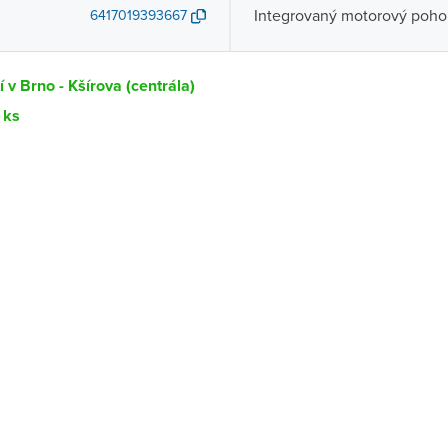
Integrovaný motorový poho
6417019393667
 v Brno - Kšírova (centrála)
 ks
Dostupnost
centrála)
Ihned k vyzvednutí 1 ks
ce
K vyzvednutí do 2 pracovních dnů
K vyzvednutí do 2 pracovních dnů
ernštejnem
K vyzvednutí do 2 pracovních dnů