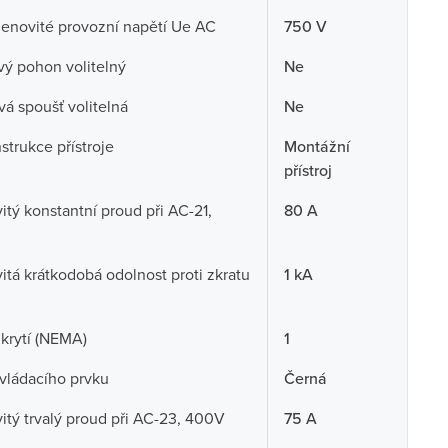
enovité provozní napětí Ue AC
750 V
ý pohon volitelný
Ne
á spoušť volitelná
Ne
strukce přístroje
Montážní
přístroj
tý konstantní proud při AC-21,
80 A
tá krátkodobá odolnost proti zkratu
1 kA
krytí (NEMA)
1
vládacího prvku
Černá
tý trvalý proud při AC-23, 400V
75 A