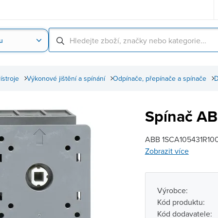
u
Nahrát obrázek produktu
Skenování čárové
řístroje
Výkonové jištění a spínání
Odpínače, přepínače a spínače
D
Spínač A
ABB 1SCA105431R1001
Zobrazit více
Výrobce:
Kód produktu:
Kód dodavatele: