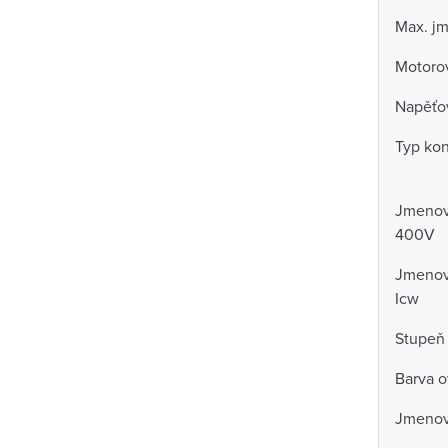
Max. jm
Motorov
Napěťov
Typ kon
Jmenovi
400V
Jmenovi
Icw
Stupeň 
Barva o
Jmenovi