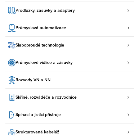
Prodlužky, zásuvky a adaptéry
Průmyslová automatizace
Slaboproudé technologie
Průmyslové vidlice a zásuvky
Rozvody VN a NN
Skříně, rozváděče a rozvodnice
Spínací a jistící přístroje
Strukturovaná kabeláž