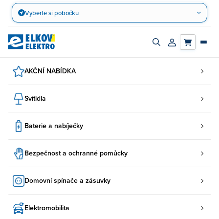
Přejít
Vyberte si pobočku
na
obsah
Zapnout/vypnout
Přihlásit/registro
vyhledávací
účet
panel
AKČNÍ NABÍDKA
Svítidla
Baterie a nabíječky
Bezpečnost a ochranné pomůcky
Domovní spínače a zásuvky
Elektromobilita