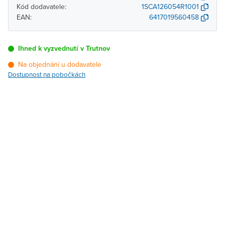
Kód dodavatele:
1SCA126054R1001
EAN:
6417019560458
Ihned k vyzvednutí v Trutnov
Na objednání u dodavatele
Dostupnost na pobočkách
Pobočka
Dostupnost
Brno - Kšírova (centrála)
Na objednání u
dodavatele
Brno - Řečkovice
Na objednání u
dodavatele
Blansko
Na objednání u