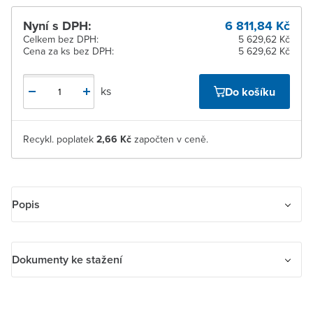
Nyní s DPH:
6 811,84 Kč
Celkem bez DPH:
5 629,62 Kč
Cena za ks bez DPH:
5 629,62 Kč
ks
Do košíku
Recykl. poplatek
2,66 Kč
započten v ceně.
Popis
Skříň řady OTP
používá pevnou skříň z polykarbonátu
vyztuženého sklem. Skříň je chráněna proti UV záření, chráněna
Dokumenty ke stažení
proti stříkající vodě s nízkým tlakem (IP65), a proto je určena pro
venkovní i vnitřní použití. Kabelové vstupy jsou se závitem a mají
Dokumenty ke stažení
vylamovací otvory pro 2 paralelní kabely a jeden ovládací kabel, jak
shora, tak zdola.