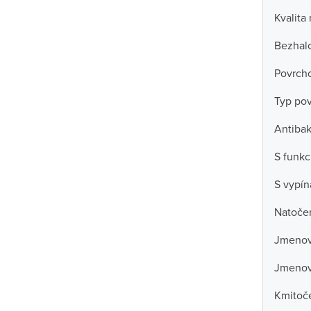
Kvalita
Bezhal
Povrch
Typ po
Antibak
S funkc
S vypí
Natočen
Jmenov
Jmenovi
Kmitoč