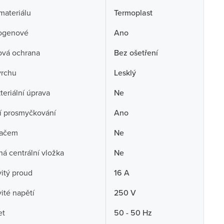
 materiálu
Termoplast
ogenové
Ano
ová ochrana
Bez ošetření
vrchu
Lesklý
teriální úprava
Ne
í prosmyčkování
Ano
načem
Ne
á centrální vložka
Ne
itý proud
16 A
té napětí
250 V
et
50 - 50 Hz