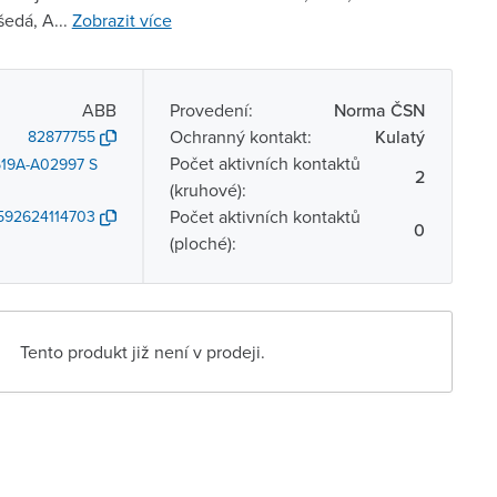
šedá, A...
Zobrazit více
ABB
Provedení:
Norma ČSN
Ochranný kontakt:
Kulatý
82877755
Počet aktivních kontaktů
519A-A02997 S
2
(kruhové):
Počet aktivních kontaktů
592624114703
0
(ploché):
Tento produkt již není v prodeji.