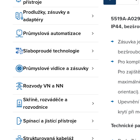
přístroje
Prodlužky, zásuvky a
5519A-A0299
adaptéry
IP44, bezšro
Průmyslová automatizace
Zásuvka j
Slaboproudé technologie
bezšroubo
Pro komple
Průmyslové vidlice a zásuvky
Pro zajiš
maximálně
Rozvody VN a NN
orientaci).
Skříně, rozváděče a
Upevnění 
rozvodnice
krytí při 
Spínací a jistící přístroje
Technické pa
Strukturovaná kabeláž