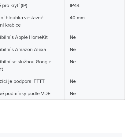
pro krytí (IP)
IP44
ní hloubka vestavné
40 mm
ční krabice
bilní s Apple HomeKit
Ne
bilní s Amazon Alexa
Ne
bilní se službou Google
Ne
nt
zici je podpora IFTTT
Ne
žké podmínky podle VDE
Ne