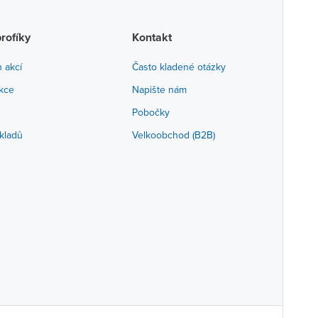
profíky
Kontakt
h akcí
Často kladené otázky
akce
Napište nám
Pobočky
kladů
Velkoobchod (B2B)