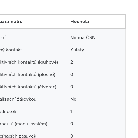
parametru
Hodnota
ení
Norma ČSN
ný kontakt
Kulatý
ktivních kontaktů (kruhové)
2
ktivních kontaktů (ploché)
0
ktivních kontaktů (čtverec)
0
alizační žárovkou
Ne
ednotek
1
odulů (modul.systém)
0
pínacích zásuvek
0