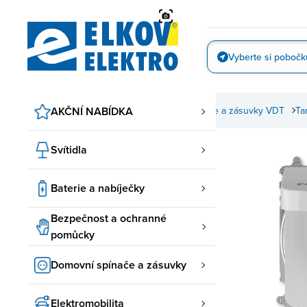
Přejít
na
obsah
Vyberte si pobočk
Vyfotit
nače a zásuvky
AKČNÍ NABÍDKA
ABB spínače a zásuvky
Spínače a zásuvky VDT
Ta
Svítidla
Baterie a nabíječky
Bezpečnost a ochranné
pomůcky
Domovní spínače a zásuvky
Elektromobilita