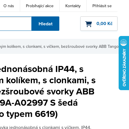
O nás
Probíhající akce
Kontakty
Přihlásit se
0,00 Kč
Hledat
ho kódu
ým kolíkem, s clonkami, s víčkem, bezšroubové svorky ABB Tango 5
ednonásobná IP44, s
 kolíkem, s clonkami, s
ezšroubové svorky ABB
19A-A02997 S šedá
o typem 6619)
vka jednonásobná s clonkami s víčkem, IP44,