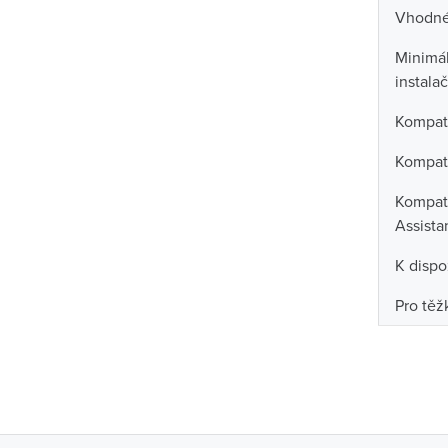
Vhodné 
Minimál
instala
Kompati
Kompati
Kompati
Assista
K dispo
Pro tě