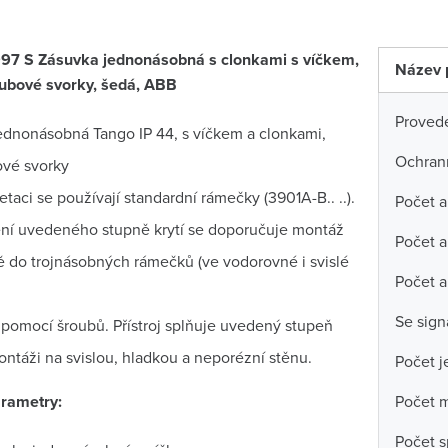
7 S Zásuvka jednonásobná s clonkami s víčkem,
Název 
ubové svorky, šedá, ABB
Proved
ednonásobná Tango IP 44, s víčkem a clonkami,
Ochran
vé svorky
taci se používají standardní rámečky (3901A-B.. ..).
Počet a
tění uvedeného stupně krytí se doporučuje montáž
Počet a
 do trojnásobných rámečků (ve vodorovné i svislé
Počet a
Se sign
pomocí šroubů. Přístroj splňuje uvedený stupeň
montáži na svislou, hladkou a neporézní stěnu.
Počet j
rametry:
Počet m
Počet s