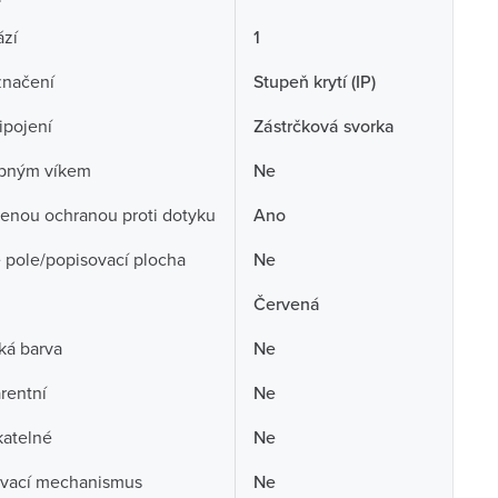
ází
1
značení
Stupeň krytí (IP)
ipojení
Zástrčková svorka
opným víkem
Ne
enou ochranou proti dotyku
Ano
 pole/popisovací plocha
Ne
Červená
ká barva
Ne
rentní
Ne
atelné
Ne
vací mechanismus
Ne