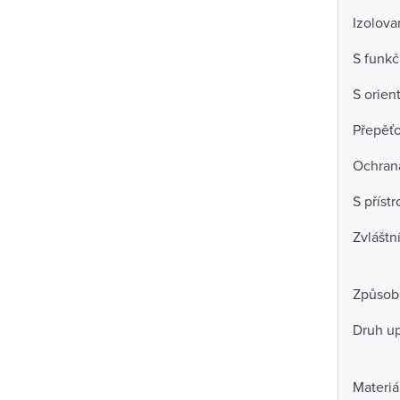
Izolov
S funkč
S orien
Přepěť
Ochran
S příst
Zvláštn
Způsob
Druh u
Materiá