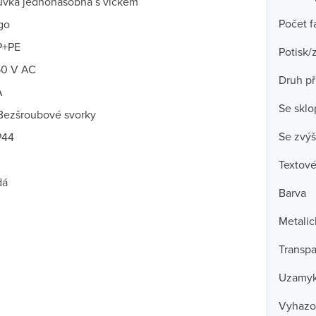
uvka jednonásobná s víčkem
Počet f
go
P+PE
Potisk/
50 V AC
Druh př
A
Se skl
 Bezšroubové svorky
Se zvýš
P44
Textové
dá
Barva
Metalic
Transpa
Uzamyk
Vyhazo