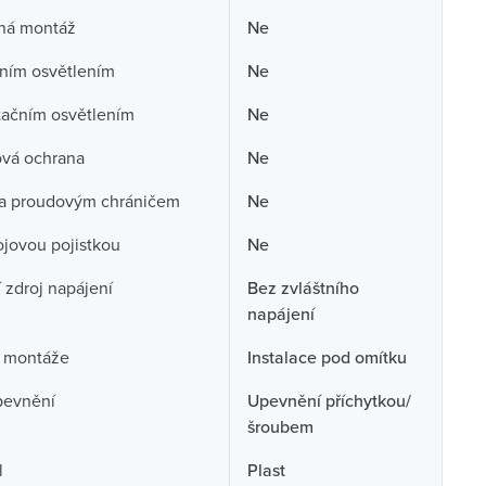
aná montáž
Ne
ním osvětlením
Ne
tačním osvětlením
Ne
ová ochrana
Ne
a proudovým chráničem
Ne
rojovou pojistkou
Ne
í zdroj napájení
Bez zvláštního
napájení
 montáže
Instalace pod omítku
pevnění
Upevnění příchytkou/
šroubem
l
Plast