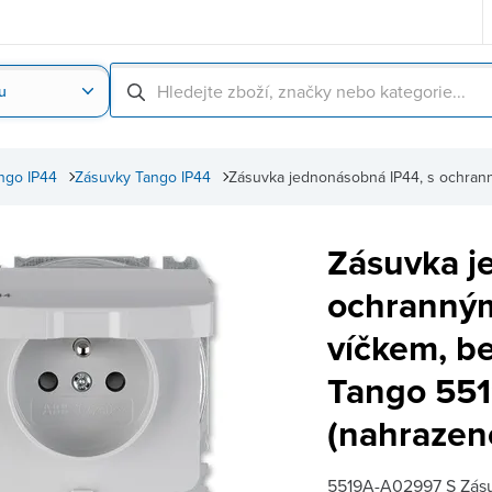
u
Nahrát obrázek produktu
Skenování čárové
ngo IP44
Zásuvky Tango IP44
Zásuvka jednonásobná IP44, s ochrann
Zásuvka j
ochranným
víčkem, b
Tango 55
(nahrazen
5519A-A02997 S Zásu