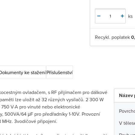
ks
Recykl. poplatek
0
Dokumenty ke stažení
Příslušenství
tkocestným ovladačem, s RF přijímačem pro dálkové
Název 
paměti lze uložit až 32 různých vysílačů. 2 300 W
1 750 V·A pro vinuté nebo elektronické
Povrch
ry, 500VA/64 μF pro předřadníky 1-10V. Provozní
8 MHz. 3vodičové připojení.
V těles