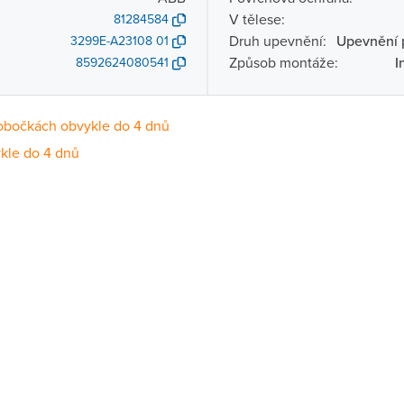
V tělese:
81284584
Druh upevnění:
Upevnění 
3299E-A23108 01
Způsob montáže:
I
8592624080541
obočkách obvykle do 4 dnů
kle do 4 dnů
Dostupnost
centrála)
Na objednání obvykle do 4 dnů
ce
Na objednání obvykle do 4 dnů
Na objednání obvykle do 4 dnů