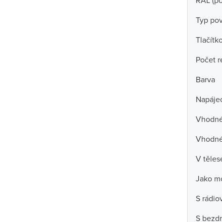
RAL (p
Typ po
Tlačítk
Počet r
Barva
Napájec
Vhodné
Vhodné 
V těles
Jako mo
S rádio
S bezd