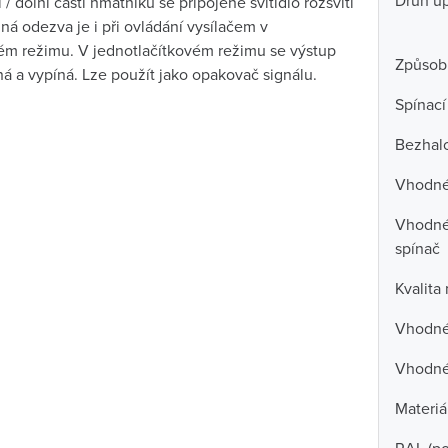
Druh u
 / dolní části hmatníku se připojené svítidlo rozsvítí
jná odezva je i při ovládání vysílačem v
vém režimu. V jednotlačítkovém režimu se výstup
Způsob
ná a vypíná. Lze použít jako opakovač signálu.
Spínací
Bezhal
Vhodné 
Vhodné 
spínač
Kvalita
Vhodné
Vhodné 
Materiá