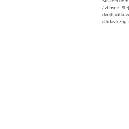
Stiskem horní
/ zhasne. Ste
dvojtlačítko
střídavě zapí