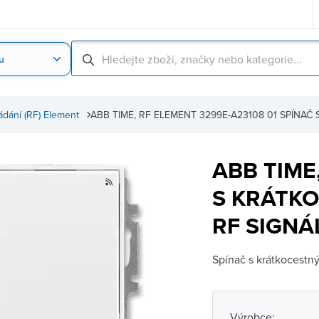
u
Nahrát obrázek produktu
Skenování čárové
ádání (RF) Element
ABB TIME, RF ELEMENT 3299E-A23108 01 SPÍNA
ABB TIME
S KRÁTK
RF SIGNÁ
Spínač s krátkocestn
Výrobce: