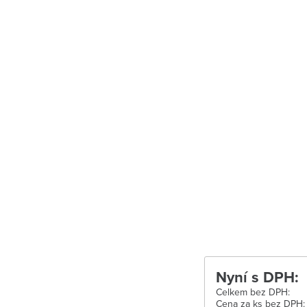
Uherské Hradiš
Uherské Hradišt
Velké Meziříčí
Vysoké Mýto
Zábřeh
Zastávka u Brn
Zlín
Žďár nad Sáza
Nyní s DPH:
Celkem bez DPH:
Cena za ks bez DPH: