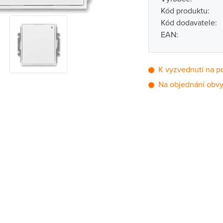
Kód produktu:
Kód dodavatele:
EAN:
K vyzvednutí na p
Na objednání obvy
Pobočka
Brno - Kšírova (
Brno - Řečkovi
Blansko