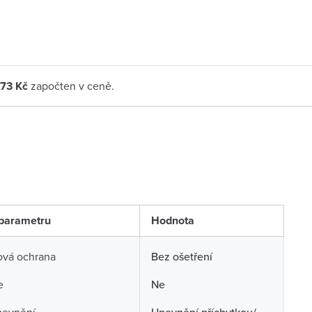
,73 Kč
započten v ceně.
parametru
Hodnota
ová ochrana
Bez ošetření
e
Ne