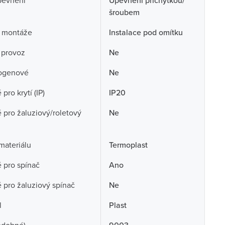
pevnění
Upevnění příchytkou/
šroubem
 montáže
Instalace pod omítku
 provoz
Ne
ogenové
Ne
pro krytí (IP)
IP20
pro žaluziový/roletový
Ne
 materiálu
Termoplast
 pro spínač
Ano
pro žaluziový spínač
Ne
l
Plast