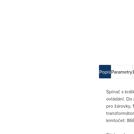
Popis
Parametry
Spínač s krá
ovládání. Do 
pro žárovky, 
transformáto
kmitočet: 86