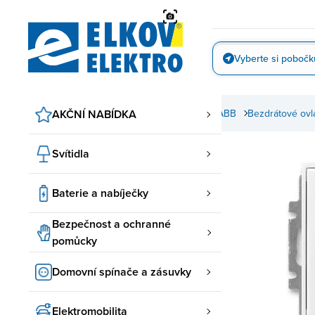
Přejít
na
obsah
Vyberte si pobočk
Vyfotit
če a zásuvky
AKČNÍ NABÍDKA
ABB spínače a zásuvky
Element ABB
Bezdrátové ovl
Svítidla
Baterie a nabíječky
Bezpečnost a ochranné
pomůcky
Domovní spínače a zásuvky
Elektromobilita