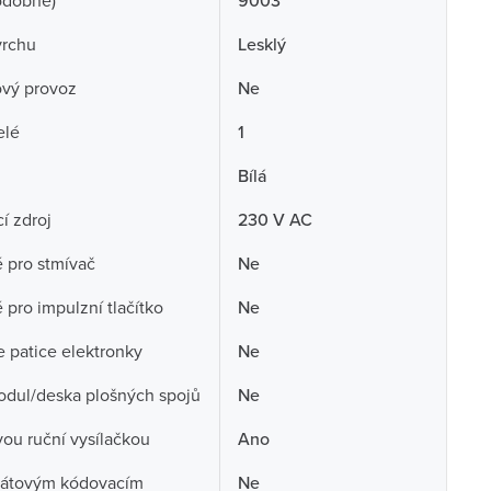
odobné)
9003
vrchu
Lesklý
ový provoz
Ne
elé
1
Bílá
í zdroj
230 V AC
 pro stmívač
Ne
pro impulzní tlačítko
Ne
e patice elektronky
Ne
dul/deska plošných spojů
Ne
vou ruční vysílačkou
Ano
rátovým kódovacím
Ne