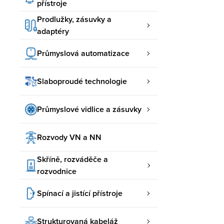
přístroje
Prodlužky, zásuvky a
adaptéry
Průmyslová automatizace
Slaboproudé technologie
Průmyslové vidlice a zásuvky
Rozvody VN a NN
Skříně, rozváděče a
rozvodnice
Spínací a jistící přístroje
Strukturovaná kabeláž