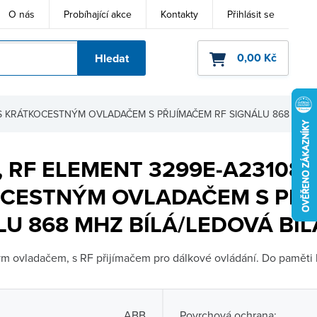
O nás
Probíhající akce
Kontakty
Přihlásit se
0,00 Kč
Hledat
ho kódu
Č S KRÁTKOCESTNÝM OVLADAČEM S PŘIJÍMAČEM RF SIGNÁLU 868 M
, RF ELEMENT 3299E-A23108 
OCESTNÝM OVLADAČEM S PŘI
LU 868 MHZ BÍLÁ/LEDOVÁ BÍL
ým ovladačem, s RF přijímačem pro dálkové ovládání. Do paměti l
ABB
Povrchová ochrana: