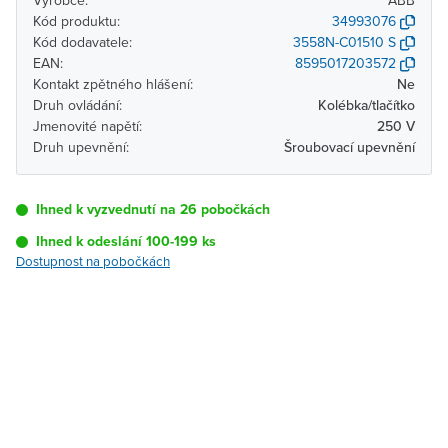
Výrobce:
ABB
Kód produktu:
34993076
Kód dodavatele:
3558N-C01510 S
EAN:
8595017203572
Kontakt zpětného hlášení:
Ne
Druh ovládání:
Kolébka/tlačítko
Jmenovité napětí:
250 V
Druh upevnění:
Šroubovací upevnění
Ihned k vyzvednutí na 26 pobočkách
Ihned k odeslání 100-199 ks
Dostupnost na pobočkách
Pobočka
Dostupnost
Brno - Kšírova
Ihned k vyzvednutí 100-199