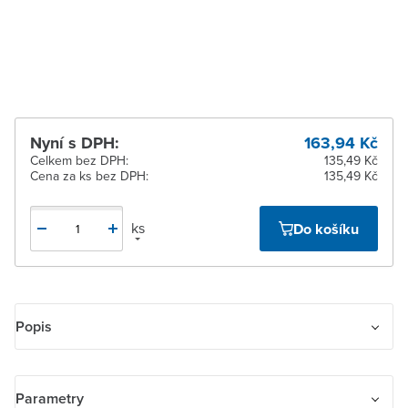
Zlín
Ihned k vyzvednutí 23 ks
Žďár nad Sázavou
Ihned k vyzvednutí 1 ks
Nyní s DPH:
163,94 Kč
Celkem bez DPH:
135,49 Kč
Cena za ks bez DPH:
135,49 Kč
ks
Do košíku
Popis
Spínač jednopólový IP 54. Pro montáž na podklady třídy reakce na
oheň B, C, D.
Parametry