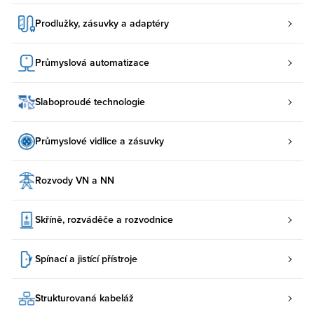
Prodlužky, zásuvky a adaptéry
Průmyslová automatizace
Slaboproudé technologie
Průmyslové vidlice a zásuvky
Rozvody VN a NN
Skříně, rozváděče a rozvodnice
Spínací a jistící přístroje
Strukturovaná kabeláž