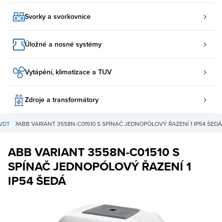
Svorky a svorkovnice
Úložné a nosné systémy
Vytápění, klimatizace a TUV
Zdroje a transformátory
 VDT
ABB VARIANT 3558N-C01510 S SPÍNAČ JEDNOPÓLOVÝ ŘAZENÍ 1 IP54 ŠEDÁ
ABB VARIANT 3558N-C01510 S
SPÍNAČ JEDNOPÓLOVÝ ŘAZENÍ 1
IP54 ŠEDÁ