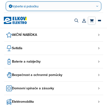
Přejít
Vyberte si pobočku
na
obsah
Zapnout/vypnout
Přihlásit/registro
vyhledávací
účet
panel
AKČNÍ NABÍDKA
Svítidla
Baterie a nabíječky
Bezpečnost a ochranné pomůcky
Domovní spínače a zásuvky
Elektromobilita