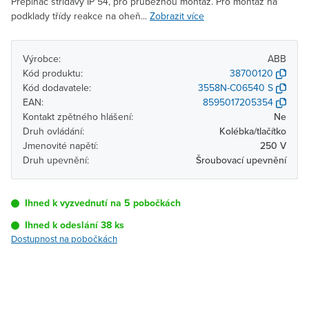
Přepínač střídavý IP 54, pro průběžnou montáž. Pro montáž na
podklady třídy reakce na oheň...
Zobrazit více
Výrobce:
ABB
Kód produktu:
38700120
Kód dodavatele:
3558N-C06540 S
EAN:
8595017205354
Kontakt zpětného hlášení:
Ne
Druh ovládání:
Kolébka/tlačítko
Jmenovité napětí:
250 V
Druh upevnění:
Šroubovací upevnění
Ihned k vyzvednutí na 5 pobočkách
Ihned k odeslání 38 ks
Dostupnost na pobočkách