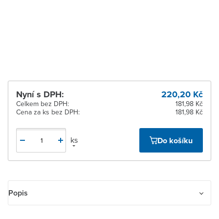
Zlín
K vyzvednutí do 2
pracovních dnů
Žďár nad Sázavou
Ihned k vyzvednutí 4 ks
Nyní s DPH:
220,20 Kč
Celkem bez DPH:
181,98 Kč
Cena za ks bez DPH:
181,98 Kč
ks
Do košíku
Popis
Přepínač střídavý IP 54, pro průběžnou montáž. Pro montáž na