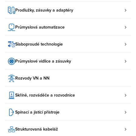
Prodlužky, zásuvky a adaptéry
Průmyslová automatizace
Slaboproudé technologie
Průmyslové vidlice a zásuvky
Rozvody VN a NN
Skříně, rozváděče a rozvodnice
Spínací a jistící přístroje
Strukturovaná kabeláž