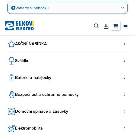
Přejít
Vyberte si pobočku
na
obsah
Zapnout/vypnout
Přihlásit/registro
vyhledávací
účet
panel
AKČNÍ NABÍDKA
Svítidla
Baterie a nabíječky
Bezpečnost a ochranné pomůcky
Domovní spínače a zásuvky
Elektromobilita