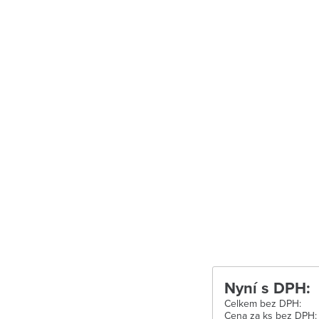
Uherské Hradiš
Uherské Hradišt
Velké Meziříčí
Vysoké Mýto
Zábřeh
Zastávka u Brn
Zlín
Žďár nad Sáza
Nyní s DPH:
Celkem bez DPH:
Cena za ks bez DPH: