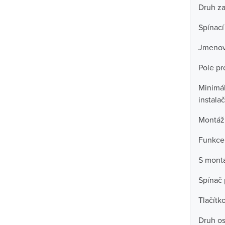
Druh za
Spínací
Jmenov
Pole pro
Minimál
instala
Montáž
Funkce
S mont
Spínač 
Tlačítk
Druh os