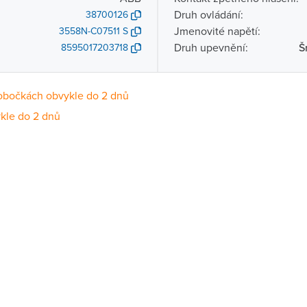
Druh ovládání:
38700126
Jmenovité napětí:
3558N-C07511 S
Druh upevnění:
Š
8595017203718
obočkách obvykle do 2 dnů
kle do 2 dnů
Dostupnost
centrála)
Na objednání obvykle do 2 dnů
ce
Na objednání obvykle do 2 dnů
Na objednání obvykle do 2 dnů