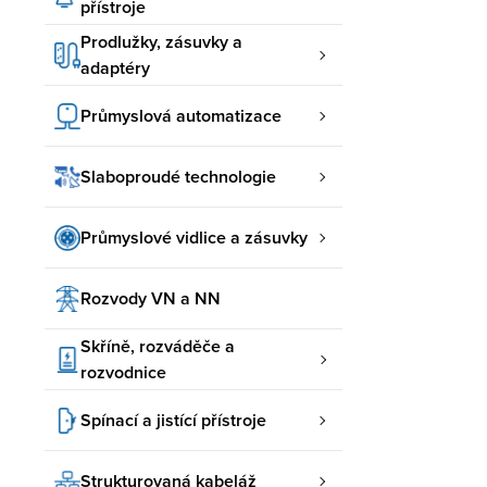
přístroje
Prodlužky, zásuvky a
adaptéry
Průmyslová automatizace
Slaboproudé technologie
Průmyslové vidlice a zásuvky
Rozvody VN a NN
Skříně, rozváděče a
rozvodnice
Spínací a jistící přístroje
Strukturovaná kabeláž