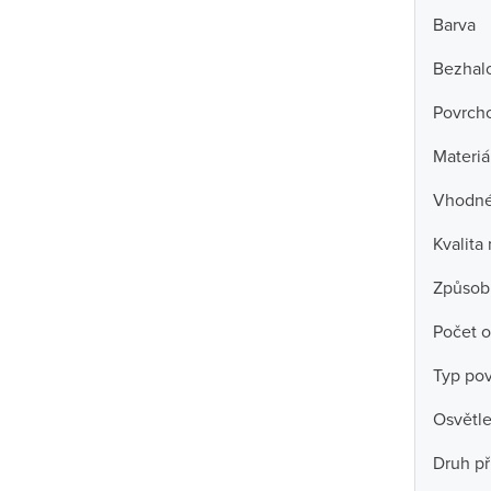
Barva
Bezhal
Povrch
Materiá
Vhodné 
Kvalita
Způsob
Počet o
Typ po
Osvětle
Druh př