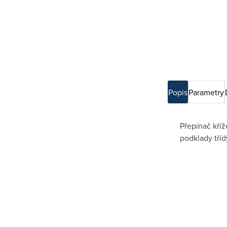
Popis
Parametry
Přepínač kříž
podklady tříd