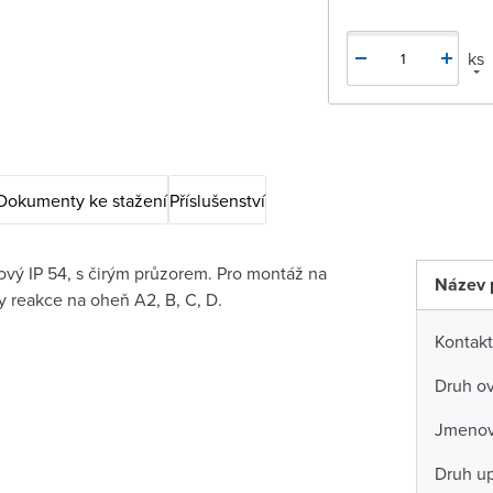
ks
Dokumenty ke stažení
Příslušenství
ový IP 54, s čirým průzorem. Pro montáž na
Název 
y reakce na oheň A2, B, C, D.
Kontakt
Druh ov
Jmenovi
Druh u