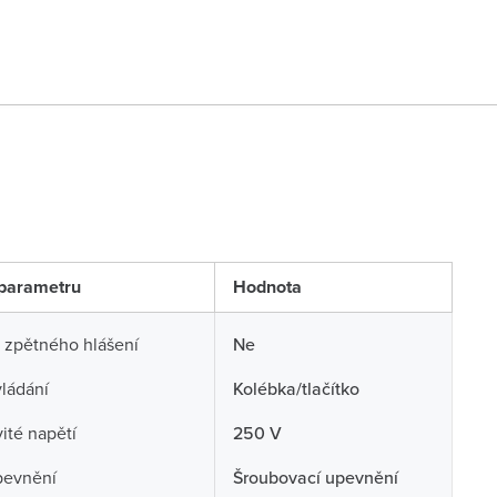
parametru
Hodnota
 zpětného hlášení
Ne
ládání
Kolébka/tlačítko
té napětí
250 V
pevnění
Šroubovací upevnění