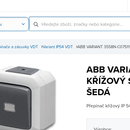
u
Nahrát obrázek produktu
Skenování čárové
ínače a zásuvky VDT
Variant IP54 VDT
ABB VARIANT 3558N-C07511
ABB VARI
KŘÍŽOVÝ 
ŠEDÁ
Přepínač křížový IP 5
Výrobce: