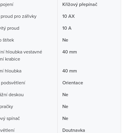
pojení
Křížový přepínač
 proud pro zářivky
10 AX
itý proud
10 A
 štítek
Ne
ní hloubka vestavné
40 mm
ční krabice
ní hloubka
40 mm
 podsvětlení
Orientace
ážní deskou
Ne
pračky
Ne
ový spínač
Ne
větlení
Doutnavka