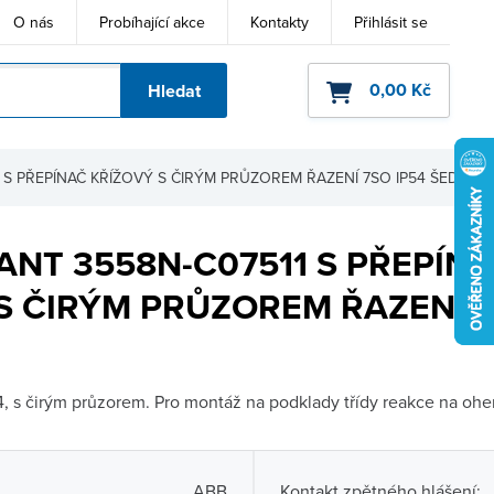
O nás
Probíhající akce
Kontakty
Přihlásit se
0,00 Kč
Hledat
ho kódu
 S PŘEPÍNAČ KŘÍŽOVÝ S ČIRÝM PRŮZOREM ŘAZENÍ 7SO IP54 ŠEDÁ
ANT 3558N-C07511 S PŘEPÍN
S ČIRÝM PRŮZOREM ŘAZENÍ 7
4, s čirým průzorem. Pro montáž na podklady třídy reakce na oheň
ABB
Kontakt zpětného hlášení: