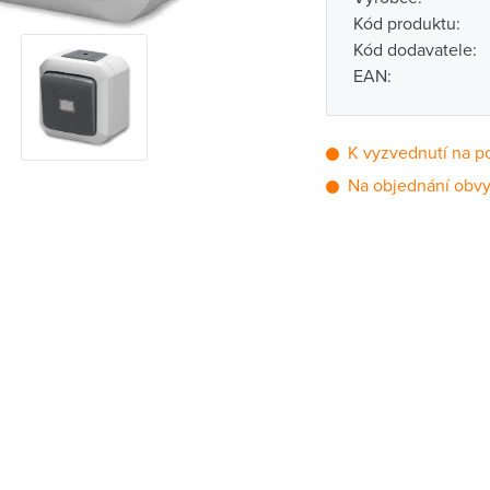
Kód produktu:
Kód dodavatele:
EAN:
K vyzvednutí na p
Na objednání obvy
Pobočka
Brno - Kšírova (
Brno - Řečkovi
Blansko