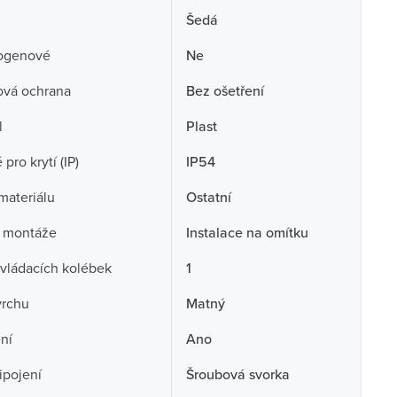
Šedá
ogenové
Ne
ová ochrana
Bez ošetření
l
Plast
pro krytí (IP)
IP54
 materiálu
Ostatní
 montáže
Instalace na omítku
vládacích kolébek
1
vrchu
Matný
ní
Ano
ipojení
Šroubová svorka