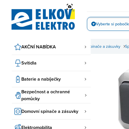
Přejít
na
obsah
Vyberte si pobočk
Vyfotit
AKČNÍ NABÍDKA
Domovní spínače a zásuvky
ABB spínače a zásuvky
Sp
Svítidla
Baterie a nabíječky
Bezpečnost a ochranné
pomůcky
Domovní spínače a zásuvky
Elektromobilita