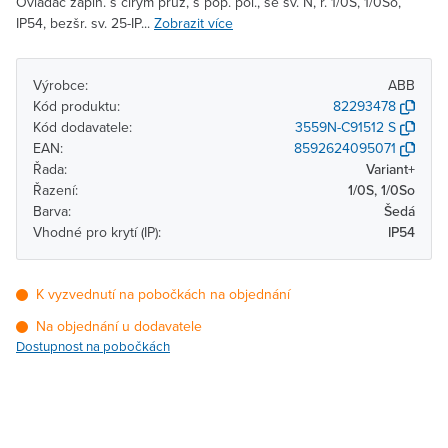
Ovládač zapín. s čirým průz, s pop. pol., se sv. N, ř. 1/0S, 1/0So,
IP54, bezšr. sv. 25-IP...
Zobrazit více
Výrobce:
ABB
Kód produktu:
82293478
Kód dodavatele:
3559N-C91512 S
EAN:
8592624095071
Řada:
Variant+
Řazení:
1/0S, 1/0So
Barva:
Šedá
Vhodné pro krytí (IP):
IP54
K vyzvednutí na pobočkách na objednání
Na objednání u dodavatele
Dostupnost na pobočkách