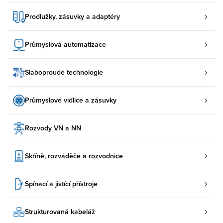
Prodlužky, zásuvky a adaptéry
Průmyslová automatizace
Slaboproudé technologie
Průmyslové vidlice a zásuvky
Rozvody VN a NN
Skříně, rozváděče a rozvodnice
Spínací a jistící přístroje
Strukturovaná kabeláž