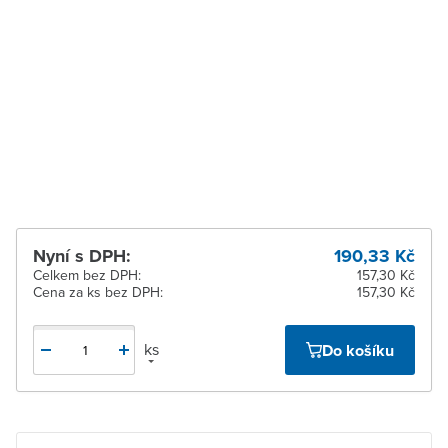
Zastávka u Brna
Na objednání u
dodavatele
Zlín
Na objednání u
dodavatele
Žďár nad Sázavou
Na objednání u
dodavatele
Nyní s DPH:
190,33 Kč
Celkem bez DPH:
157,30 Kč
Cena za ks bez DPH:
157,30 Kč
ks
Do košíku