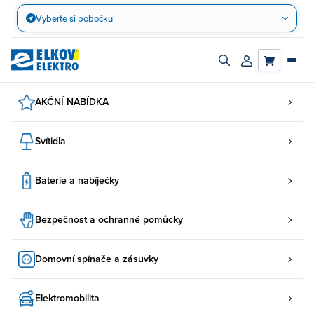
Přejít
Vyberte si pobočku
na
obsah
Zapnout/vypnout
Přihlásit/registro
vyhledávací
účet
panel
AKČNÍ NABÍDKA
Svítidla
Baterie a nabíječky
Bezpečnost a ochranné pomůcky
Domovní spínače a zásuvky
Elektromobilita