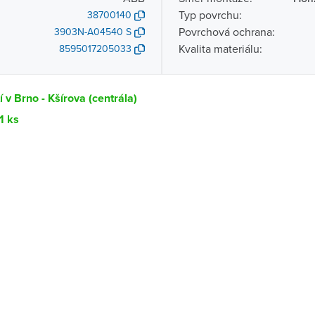
Typ povrchu:
38700140
Povrchová ochrana:
3903N-A04540 S
Kvalita materiálu:
8595017205033
 v Brno - Kšírova (centrála)
1 ks
Dostupnost
centrála)
Ihned k vyzvednutí 11 ks
ce
K vyzvednutí do 2 pracovních dnů
K vyzvednutí do 2 pracovních dnů