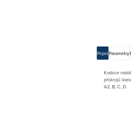
Popis
Parametry
Krabice nást
přístrojů Var
A2, B, C, D.