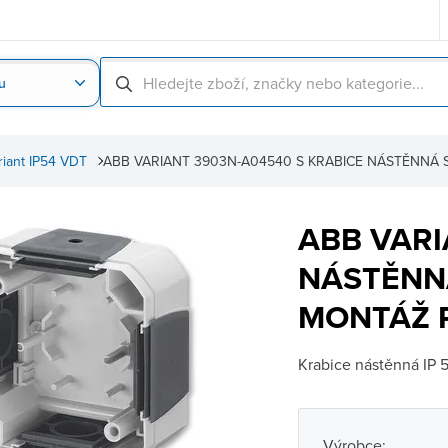
u
Nahrát obrázek produktu
Skenování čárové
riant IP54 VDT
ABB VARIANT 3903N-A04540 S KRABICE NÁSTĚNNÁ
ABB VARI
NÁSTĚNN
MONTÁŽ 
Krabice nástěnná IP 5
Výrobce: