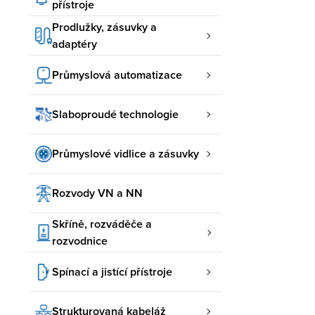
přístroje
Prodlužky, zásuvky a
adaptéry
Průmyslová automatizace
Slaboproudé technologie
Průmyslové vidlice a zásuvky
Rozvody VN a NN
Skříně, rozváděče a
rozvodnice
Spínací a jistící přístroje
Strukturovaná kabeláž