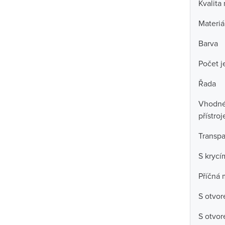
Kvalita
Materiá
Barva
Počet j
Řada
Vhodné 
přístroj
Transpa
S kryc
Příčná 
S otvor
S otvor