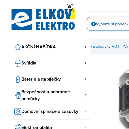
Přejít
na
obsah
Vyberte si pobočk
Vyfotit
nače a zásuvky
AKČNÍ NABÍDKA
ABB spínače a zásuvky
Spínače a zásuvky VDT
Va
Svítidla
Baterie a nabíječky
Bezpečnost a ochranné
pomůcky
Domovní spínače a zásuvky
Elektromobilita