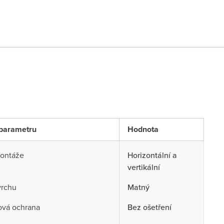
parametru
Hodnota
ontáže
Horizontální a
vertikální
vrchu
Matný
ová ochrana
Bez ošetření