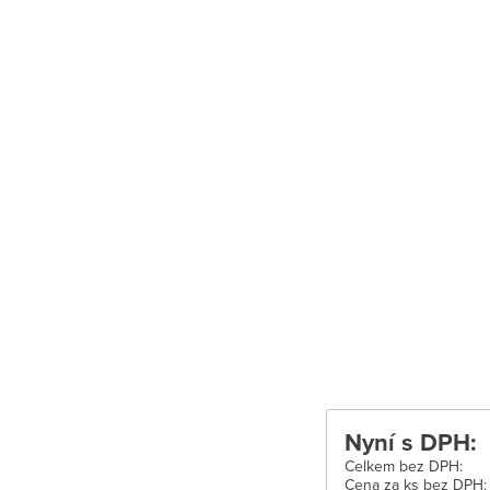
Uherské Hradiš
Uherské Hradišt
Velké Meziříčí
Vysoké Mýto
Zábřeh
Zastávka u Brn
Zlín
Žďár nad Sáza
Nyní s DPH:
Celkem bez DPH:
Cena za ks bez DPH: