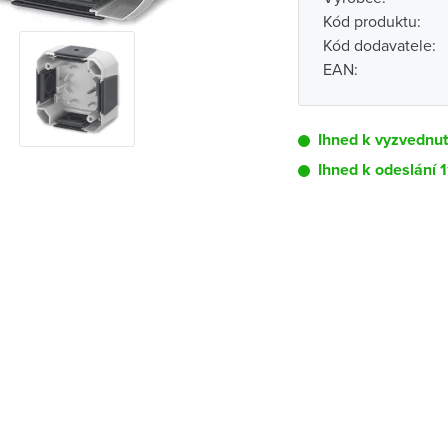
Kód produktu:
Kód dodavatele:
EAN:
Ihned k vyzvednutí
Ihned k odeslání 1
Pobočka
Brno - Kšírova (
Brno - Řečkovi
Blansko