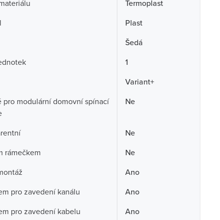
 materiálu
Termoplast
l
Plast
Šedá
ednotek
1
Variant+
pro modulární domovní spínací
Ne
e
rentní
Ne
ím rámečkem
Ne
montáž
Ano
em pro zavedení kanálu
Ano
em pro zavedení kabelu
Ano