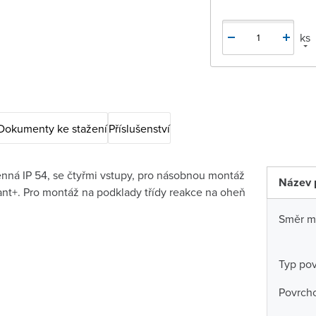
ks
Dokumenty ke stažení
Příslušenství
ěnná IP 54, se čtyřmi vstupy, pro násobnou montáž
Název 
iant+. Pro montáž na podklady třídy reakce na oheň
Směr m
Typ po
Povrch