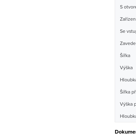
S otvo
Zařízen
Se vstu
Zavede
Šířka
Výška
Hloubk
Šířka př
Výška p
Hloubka
Dokumen