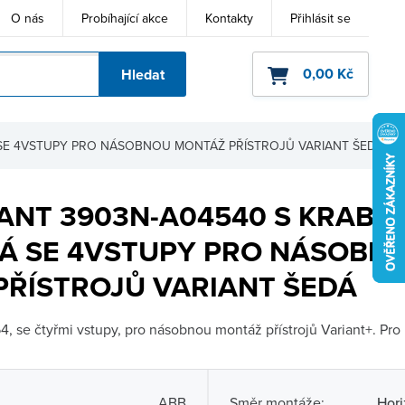
O nás
Probíhající akce
Kontakty
Přihlásit se
0,00 Kč
Hledat
ho kódu
 SE 4VSTUPY PRO NÁSOBNOU MONTÁŽ PŘÍSTROJŮ VARIANT ŠEDÁ
ANT 3903N-A04540 S KRABIC
Á SE 4VSTUPY PRO NÁSOBN
PŘÍSTROJŮ VARIANT ŠEDÁ
4, se čtyřmi vstupy, pro násobnou montáž přístrojů Variant+. Pro
ABB
Směr montáže:
Hori