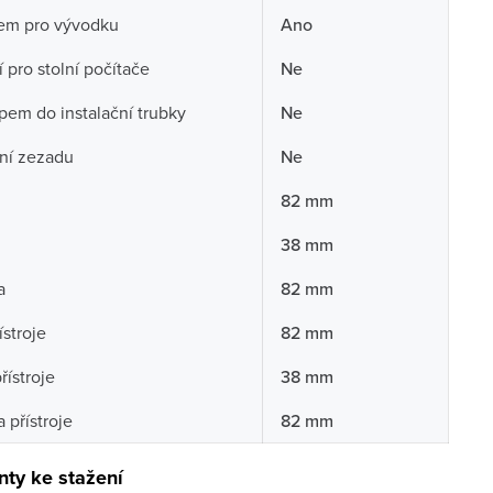
rem pro vývodku
Ano
í pro stolní počítače
Ne
pem do instalační trubky
Ne
ní zezadu
Ne
82 mm
38 mm
a
82 mm
ístroje
82 mm
řístroje
38 mm
 přístroje
82 mm
ty ke stažení