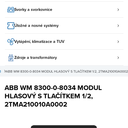
Svorky a svorkovnice
Úložné a nosné systémy
Vytápění, klimatizace a TUV
Zdroje a transformátory
B
ABB WM 8300-0-8034 MODUL HLASOVÝ S TLAČÍTKEM 1/2, 2TMA210010A0002
ABB WM 8300-0-8034 MODUL
HLASOVÝ S TLAČÍTKEM 1/2,
2TMA210010A0002