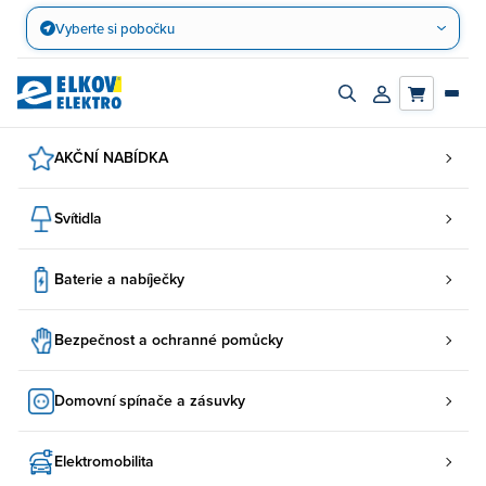
Přejít
Vyberte si pobočku
na
obsah
Zapnout/vypnout
Přihlásit/registro
vyhledávací
účet
panel
AKČNÍ NABÍDKA
Svítidla
Baterie a nabíječky
Bezpečnost a ochranné pomůcky
Domovní spínače a zásuvky
Elektromobilita