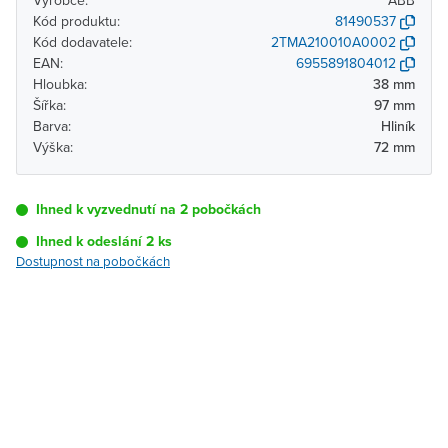
Výrobce:
ABB
Kód produktu:
81490537
Kód dodavatele:
2TMA210010A0002
EAN:
6955891804012
Hloubka:
38 mm
Šířka:
97 mm
Barva:
Hliník
Výška:
72 mm
Ihned k vyzvednutí na 2 pobočkách
Ihned k odeslání 2 ks
Dostupnost na pobočkách
Pobočka
Dostupnost
Brno - Kšírova
Ihned k vyzvednutí 2 ks