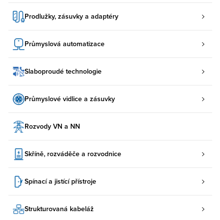
Prodlužky, zásuvky a adaptéry
Průmyslová automatizace
Slaboproudé technologie
Průmyslové vidlice a zásuvky
Rozvody VN a NN
Skříně, rozváděče a rozvodnice
Spínací a jistící přístroje
Strukturovaná kabeláž