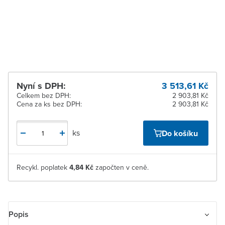
pracovních dnů
Žďár nad Sázavou
K vyzvednutí do 2
pracovních dnů
Nyní s DPH:
3 513,61 Kč
Celkem bez DPH:
2 903,81 Kč
Cena za ks bez DPH:
2 903,81 Kč
ks
Do košíku
Recykl. poplatek
4,84 Kč
započten v ceně.
Popis