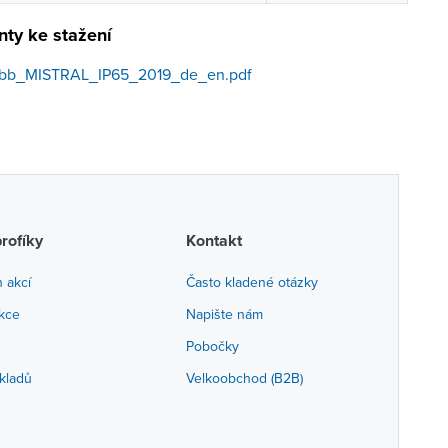
ty ke stažení
abb_MISTRAL_IP65_2019_de_en.pdf
profíky
Kontakt
h akcí
Často kladené otázky
akce
Napište nám
Pobočky
kladů
Velkoobchod (B2B)