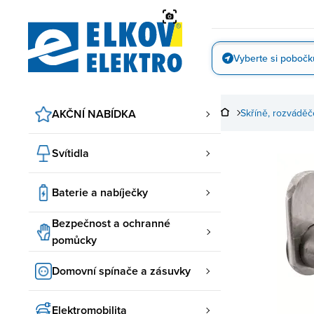
Přejít
na
obsah
Vyberte si pobočk
Vyfotit
AKČNÍ NABÍDKA
Skříně, rozváděč
Svítidla
Baterie a nabíječky
Bezpečnost a ochranné
pomůcky
Domovní spínače a zásuvky
Elektromobilita