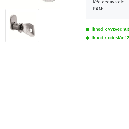
Kód dodavatele:
EAN:
Ihned k vyzvednu
Ihned k odeslání 
Pobočka
Brno - Kšírova (
Brno - Řečkovi
Blansko
Bystřice nad P