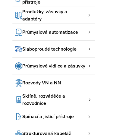
přístroje
Prodlužky, zásuvky a
adaptéry
Průmyslová automatizace
Slaboproudé technologie
Průmyslové vidlice a zásuvky
Rozvody VN a NN
Skříně, rozváděče a
rozvodnice
Spínací a jistící přístroje
Strukturovaná kabeláž