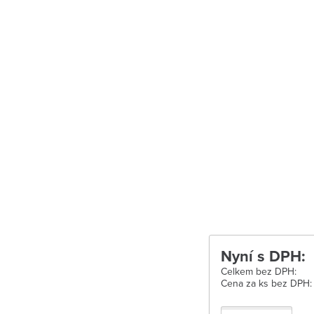
Uherské Hradišt
Velké Meziříčí
Vysoké Mýto
Zábřeh
Zastávka u Brn
Zlín
Žďár nad Sáza
Nyní s DPH:
Celkem bez DPH:
Cena za ks bez DPH: