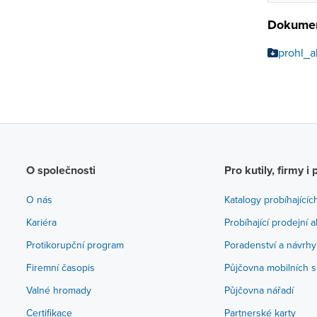
Dokumen
prohl_
O společnosti
Pro kutily, firmy i 
O nás
Katalogy probíhajícíc
Kariéra
Probíhající prodejní 
Protikorupční program
Poradenství a návrhy
Firemní časopis
Půjčovna mobilních s
Valné hromady
Půjčovna nářadí
Certifikace
Partnerské karty