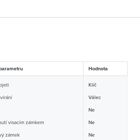
parametru
Hodnota
ojeti
Klíč
vírání
Válec
Ne
utí visacím zámkem
Ne
vý zámek
Ne