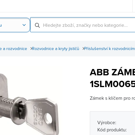
u
Nahrát obrázek produktu
Skenování čárové
e a rozvodnice
Rozvodnice a kryty jističů
Příslušenství k rozvodnicím
ABB ZÁME
1SLM0065
Zámek s klíčem pro r
Výrobce:
Kód produktu: