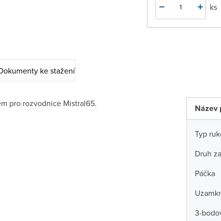
ks
Dokumenty ke stažení
em pro rozvodnice Mistral65.
Název 
Typ ruk
Druh za
Páčka
Uzamkn
3-bodo