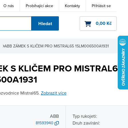
O nás
Probíhající akce
Kontakty
Přihlásit se
0,00 Kč
Hledat
ho kódu
ABB ZÁMEK S KLIČEM PRO MISTRAL65 1SLM006500A1931
K S KLIČEM PRO MISTRAL65
00A1931
ozvodnice Mistral65.
Zobrazit více
ABB
Typ rukojeti:
Druh zavírání:
81593940