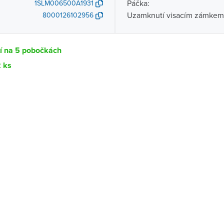
Páčka:
1SLM006500A1931
Uzamknutí visacím zámkem
8000126102956
tí na 5 pobočkách
2 ks
Dostupnost
centrála)
Ihned k vyzvednutí 2 ks
ce
K vyzvednutí do 2 pracovních dnů
K vyzvednutí do 2 pracovních dnů
ernštejnem
K vyzvednutí do 2 pracovních dnů