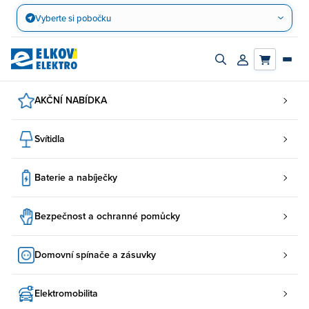
Přejít
Vyberte si pobočku
na
obsah
Zapnout/vypnout
Přihlásit/registro
vyhledávací
účet
panel
AKČNÍ NABÍDKA
Svítidla
Baterie a nabíječky
Bezpečnost a ochranné pomůcky
Domovní spínače a zásuvky
Elektromobilita