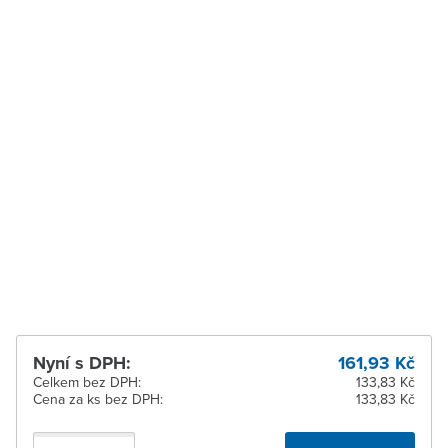
Vysoké Mýto
K vyzvednutí do 2
pracovních dnů
Zábřeh
K vyzvednutí do 2
pracovních dnů
Zastávka u Brna
K vyzvednutí do 2
pracovních dnů
Zlín
Ihned k vyzvednutí 3 ks
Žďár nad Sázavou
K vyzvednutí do 2
pracovních dnů
Nyní s DPH:
161,93 Kč
Celkem bez DPH:
133,83 Kč
Cena za ks bez DPH:
133,83 Kč