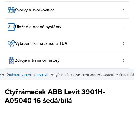
Svorky a svorkovnice
Úložné a nosné systémy
Vytápění, klimatizace a TUV
Zdroje a transformátory
ABB
Rámečky Levit a Levit M
Čtyřrámeček ABB Levit 3901H-A05040 16 šedá/bílá
Čtyřrámeček ABB Levit 3901H-
A05040 16 šedá/bílá