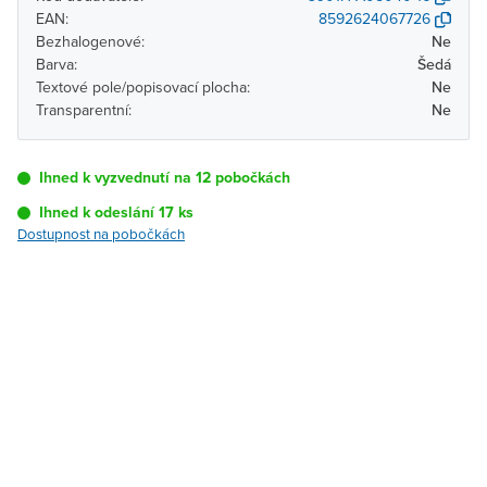
EAN:
8592624067726
Bezhalogenové:
Ne
Barva:
Šedá
Textové pole/popisovací plocha:
Ne
Transparentní:
Ne
Ihned k vyzvednutí na 12 pobočkách
Ihned k odeslání 17 ks
Dostupnost na pobočkách
Pobočka
Dostupnost
Brno - Kšírova
Ihned k vyzvednutí 17 ks
(centrála)
Brno - Řečkovice
Ihned k vyzvednutí 6 ks