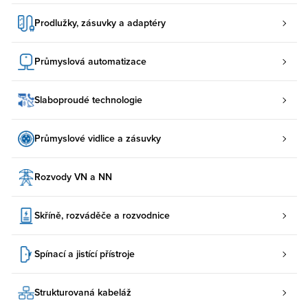
Prodlužky, zásuvky a adaptéry
Průmyslová automatizace
Slaboproudé technologie
Průmyslové vidlice a zásuvky
Rozvody VN a NN
Skříně, rozváděče a rozvodnice
Spínací a jistící přístroje
Strukturovaná kabeláž