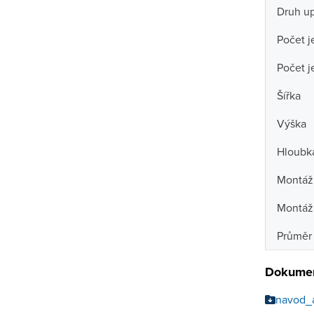
Druh u
Počet j
Počet j
Šířka
Výška
Hloubk
Montážn
Montáž
Průměr 
Dokumen
navod_