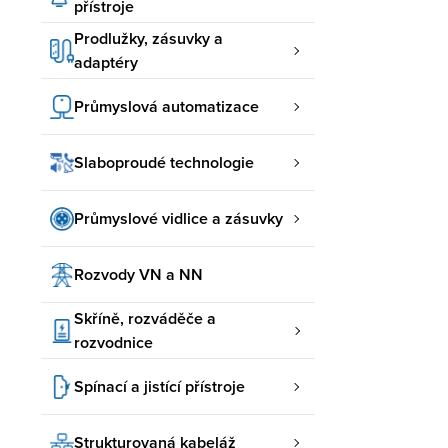
přístroje
Prodlužky, zásuvky a
adaptéry
Průmyslová automatizace
Slaboproudé technologie
Průmyslové vidlice a zásuvky
Rozvody VN a NN
Skříně, rozváděče a
rozvodnice
Spínací a jistící přístroje
Strukturovaná kabeláž