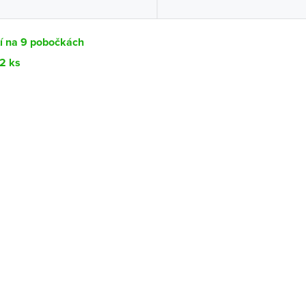
tí na 9 pobočkách
12 ks
Dostupnost
centrála)
Ihned k vyzvednutí 12 ks
ce
Ihned k vyzvednutí 2 ks
K vyzvednutí do 2 pracovních dnů
ernštejnem
K vyzvednutí do 2 pracovních dnů
K vyzvednutí do 2 pracovních dnů