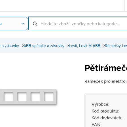
u
Nahrát obrázek produktu
Skenování čárové
 a zásuvky
ABB spínače a zásuvky
Levit, Levit M ABB
Rámečky Levi
Pětirámeč
Rámeček pro elektroin
Výrobce:
Kód produktu:
Kód dodavatele:
EAN: