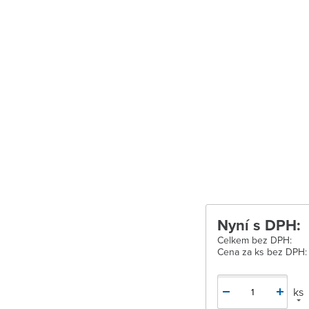
Velké Meziříčí
Vysoké Mýto
Zábřeh
Zastávka u Brn
Zlín
Žďár nad Sáza
Nyní s DPH:
Celkem bez DPH:
Cena za ks bez DPH:
ks