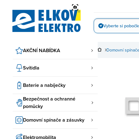
Přejít
na
obsah
Vyberte si pobočk
Vyfotit
AKČNÍ NABÍDKA
Domovní spínače
Svítidla
Baterie a nabíječky
Bezpečnost a ochranné
pomůcky
Domovní spínače a zásuvky
Elektromobilita