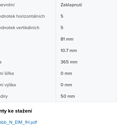
pevnění
Zaklapnutí
ednotek horizontálních
5
ednotek vertikálních
5
81 mm
10.7 mm
a
365 mm
í šířka
0 mm
ní výška
0 mm
díry
50 mm
ty ke stažení
abb_N_EIM_1H.pdf