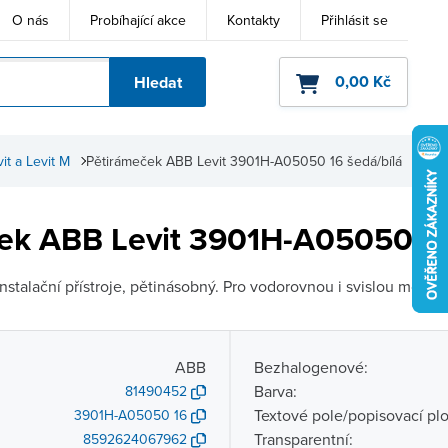
O nás
Probíhající akce
Kontakty
Přihlásit se
0,00 Kč
Hledat
ho kódu
t a Levit M
Pětirámeček ABB Levit 3901H-A05050 16 šedá/bílá
ek ABB Levit 3901H-A05050 16
stalační přístroje, pětinásobný. Pro vodorovnou i svislou montá
ABB
Bezhalogenové:
Barva:
81490452
Textové pole/popisovací pl
3901H-A05050 16
Transparentní:
8592624067962