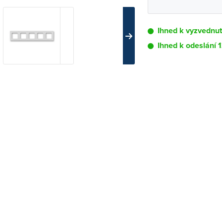
Ihned k vyzvednu
Ihned k odeslání 
Pobočka
Brno - Kšírova (
Brno - Řečkovi
Blansko
Bystřice nad P
Čáslav