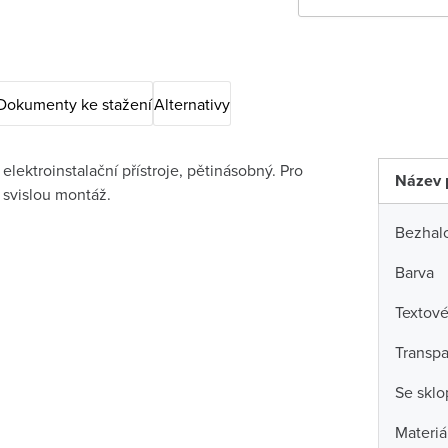
Dokumenty ke stažení
Alternativy
lektroinstalační přístroje, pětinásobný. Pro
Název 
 svislou montáž.
Bezhal
Barva
Textové
Transpa
Se skl
Materiá