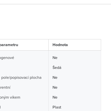
parametru
Hodnota
ogenové
Ne
Šedá
 pole/popisovací plocha
Ne
rentní
Ne
opným víkem
Ne
l
Plast