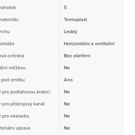
ednotek
5
 materiálu
Termoplast
vrchu
Lesklý
ontáže
Horizontální a vertikální
ová ochrana
Bez ošetření
ážní mřížkou
Ne
 pod omítku
Ano
pro podlahovou krabici
Ne
pro přístrojový kanál
Ne
 pro vestavbu
Ne
teriální úprava
Ne