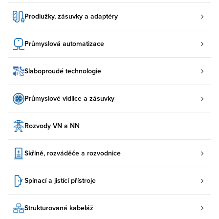
Prodlužky, zásuvky a adaptéry
Průmyslová automatizace
Slaboproudé technologie
Průmyslové vidlice a zásuvky
Rozvody VN a NN
Skříně, rozváděče a rozvodnice
Spínací a jistící přístroje
Strukturovaná kabeláž