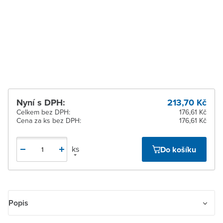
Zlín
Na objednání u
dodavatele
Žďár nad Sázavou
Na objednání u
dodavatele
Nyní s DPH:
213,70 Kč
Celkem bez DPH:
176,61 Kč
Cena za ks bez DPH:
176,61 Kč
ks
Do košíku
Popis