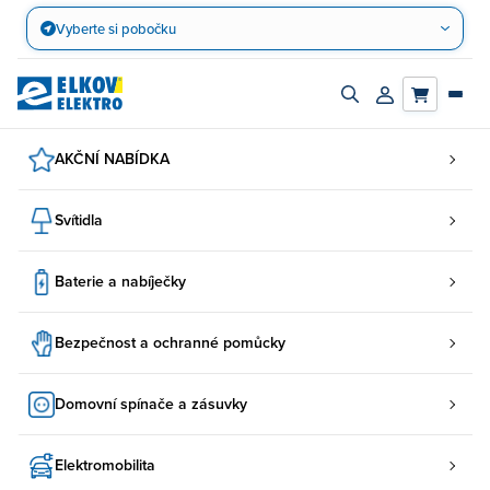
Přejít
Vyberte si pobočku
na
obsah
Zapnout/vypnout
Přihlásit/registro
vyhledávací
účet
panel
AKČNÍ NABÍDKA
Svítidla
Baterie a nabíječky
Bezpečnost a ochranné pomůcky
Domovní spínače a zásuvky
Elektromobilita