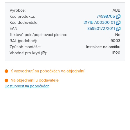
Výrobce:
ABB
Kód produktu:
74998705
Kód dodavatele:
3171E-A00300 01
EAN:
8595017272011
Textové pole/popisovací plocha:
Ne
RAL (podobné):
9003
Způsob montáže:
Instalace na omítku
Vhodné pro krytí (IP):
IP20
K vyzvednutí na pobočkách na objednání
Na objednání u dodavatele
Dostupnost na pobočkách
Pobočka
Dostupnost