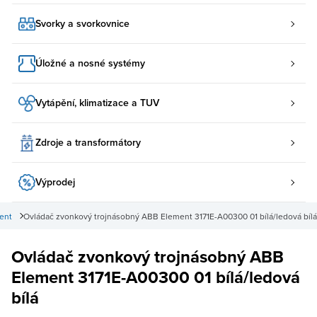
Svorky a svorkovnice
Úložné a nosné systémy
Vytápění, klimatizace a TUV
Zdroje a transformátory
Výprodej
ent
Ovládač zvonkový trojnásobný ABB Element 3171E-A00300 01 bílá/ledová bílá
Ovládač zvonkový trojnásobný ABB
Element 3171E-A00300 01 bílá/ledová
bílá