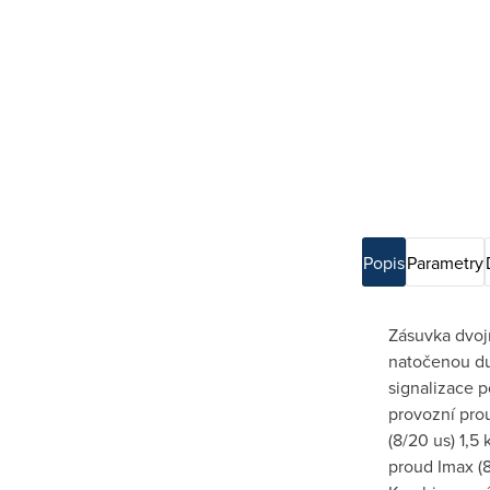
Popis
Parametry
Zásuvka dvoj
natočenou du
signalizace 
provozní prou
(8/20 us) 1,5
proud Imax (8/