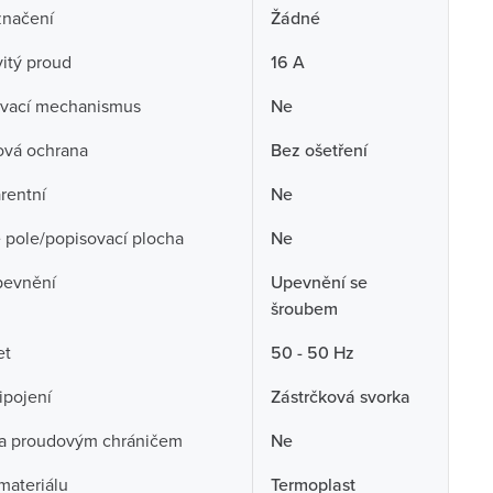
značení
Žádné
itý proud
16 A
vací mechanismus
Ne
ová ochrana
Bez ošetření
rentní
Ne
 pole/popisovací plocha
Ne
pevnění
Upevnění se
šroubem
et
50 - 50 Hz
ipojení
Zástrčková svorka
a proudovým chráničem
Ne
 materiálu
Termoplast