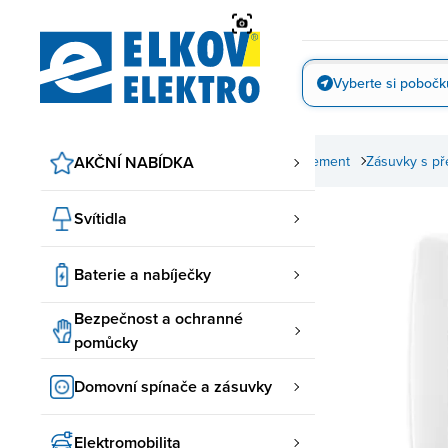
Přejít
na
obsah
Vyberte si pobočk
Vyfotit
BB spínače a zásuvky
AKČNÍ NABÍDKA
Element ABB
Zásuvky Element
Zásuvky s p
Svítidla
Baterie a nabíječky
Bezpečnost a ochranné
pomůcky
Domovní spínače a zásuvky
Elektromobilita