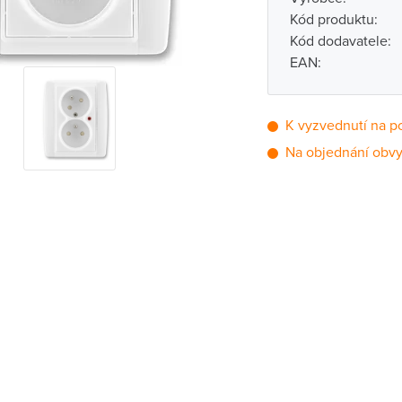
Kód produktu:
Kód dodavatele:
EAN:
K vyzvednutí na p
Na objednání obvy
Pobočka
Brno - Kšírova (
Brno - Řečkovi
Blansko