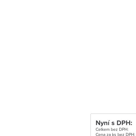
Uherské Hradiš
Uherské Hradišt
Velké Meziříčí
Vysoké Mýto
Zábřeh
Zastávka u Brn
Zlín
Žďár nad Sáza
Nyní s DPH:
Celkem bez DPH:
Cena za ks bez DPH: