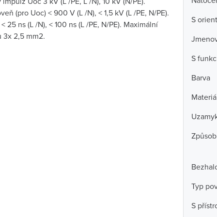
Natočen
mpulz Uoc 3 kV (L /PE, L /N), 10 kV (N/PE).
eň (pro Uoc) < 900 V (L /N), < 1,5 kV (L /PE, N/PE).
S orien
 25 ns (L /N), < 100 ns (L /PE, N/PE). Maximální
ů 3x 2,5 mm2.
Jmenovi
S funkc
Barva
Materiá
Uzamyk
Způsob
Bezhal
Typ po
S příst