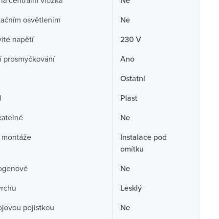
á centrální vložka
Ne
tačním osvětlením
Ne
té napětí
230 V
í prosmyčkování
Ano
Ostatní
l
Plast
atelné
Ne
 montáže
Instalace pod
omítku
ogenové
Ne
vrchu
Lesklý
rojovou pojistkou
Ne