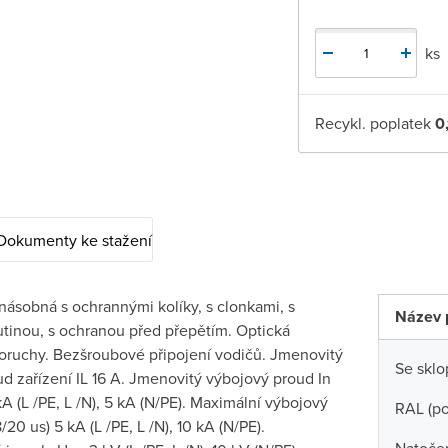
ks
Recykl. poplatek
0
Dokumenty ke stažení
násobná s ochrannými kolíky, s clonkami, s
Název 
tinou, s ochranou před přepětím. Optická
poruchy. Bezšroubové připojení vodičů. Jmenovitý
Se skl
d zařízení IL 16 A. Jmenovitý výbojový proud In
 kA (L /PE, L /N), 5 kA (N/PE). Maximální výbojový
RAL (p
20 us) 5 kA (L /PE, L /N), 10 kA (N/PE).