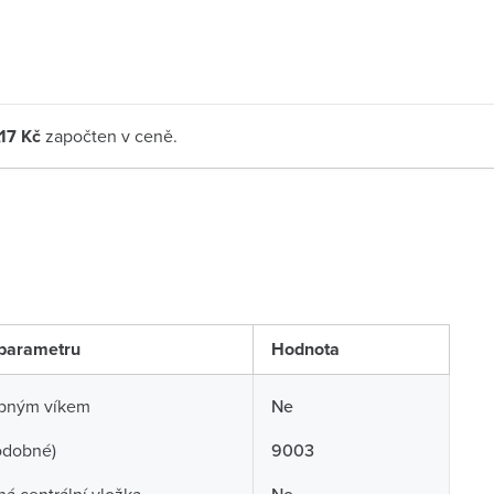
,17 Kč
započten v ceně.
parametru
Hodnota
opným víkem
Ne
odobné)
9003