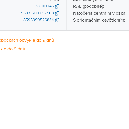
RAL (podobné):
38700246
Natočená centrální vložka:
5593E-C02357 03
S orientačním osvětlením:
8595090526834
obočkách obvykle do 9 dnů
kle do 9 dnů
Dostupnost
centrála)
Na objednání obvykle do 9 dnů
ce
Na objednání obvykle do 9 dnů
Na objednání obvykle do 9 dnů