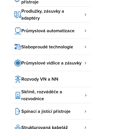
přístroje
Prodlužky, zásuvky a
adaptéry
Průmyslová automatizace
Slaboproudé technologie
Průmyslové vidlice a zásuvky
Rozvody VN a NN
Skříně, rozváděče a
rozvodnice
Spínací a jistící přístroje
Strukturovaná kabeláž