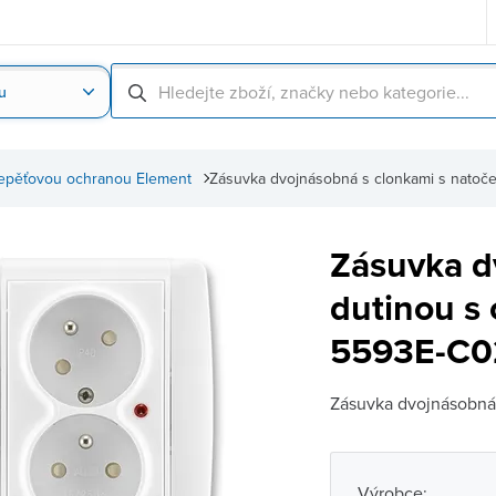
u
Nahrát obrázek produktu
Skenování čárové
řepěťovou ochranou Element
Zásuvka dvojnásobná s clonkami s nato
Zásuvka d
dutinou s
5593E-C02
Zásuvka dvojnásobná 
Výrobce: