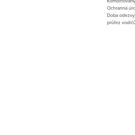
Kombinovaný i
Ochranná úrov
Doba odezvy <
průřez vodič