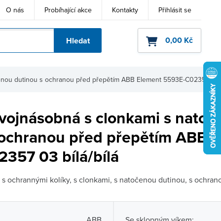
O nás
Probíhající akce
Kontakty
Přihlásit se
0,00 Kč
Hledat
ho kódu
čenou dutinou s ochranou před přepětím ABB Element 5593E-C02357
vojnásobná s clonkami s natoč
 ochranou před přepětím ABB 
357 03 bílá/bílá
s ochrannými kolíky, s clonkami, s natočenou dutinou, s ochrano
ABB
Se sklopným víkem: