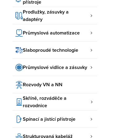
přístroje
Prodlužky, zásuvky a
adaptéry
Průmyslová automatizace
Slaboproudé technologie
Průmyslové vidlice a zásuvky
Rozvody VN a NN
Skříně, rozváděče a
rozvodnice
Spínací a jistící přístroje
Strukturovaná kabeláž