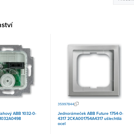
nství
35997844
lahový ABB 1032-0-
Jednorámeček ABB Future 1754-0-
1032A0498
4317 2CKA001754A4317 ušlechtilá
ocel