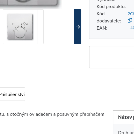
Kód produktu:
Kód
2C
dodavatele:
EAN:
4
Příslušenství
atu, s otočným ovladačem a posuvným přepínačem
Název 
Druh u