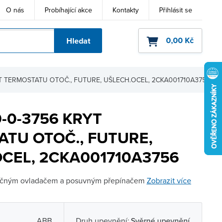
O nás
Probíhající akce
Kontakty
Přihlásit se
0,00 Kč
Hledat
ho kódu
RYT TERMOSTATU OTOČ., FUTURE, UŠLECH.OCEL, 2CKA001710A3756
0-0-3756 KRYT
TU OTOČ., FUTURE,
CEL, 2CKA001710A3756
otočným ovladačem a posuvným přepínačem
Zobrazit více
ABB
Druh upevnění:
Svěrné upevnění