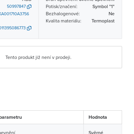
Potisk/značení:
Symbol "1"
50997847
Bezhalogenové:
Ne
KA001710A3756
Kvalita materiálu:
Termoplast
011395086773
Tento produkt již není v prodeji.
parametru
Hodnota
pevnění
Svěrné