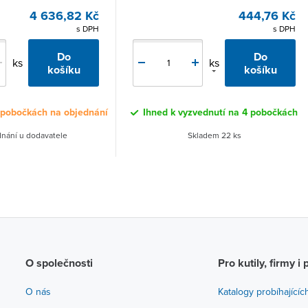
4 636,82 Kč
444,76 Kč
s DPH
s DPH
Do
Do
ks
ks
košíku
košíku
 pobočkách na objednání
Ihned k vyzvednutí na 4 pobočkách
nání u dodavatele
Skladem 22 ks
O společnosti
Pro kutily, firmy i 
O nás
Katalogy probíhajícíc