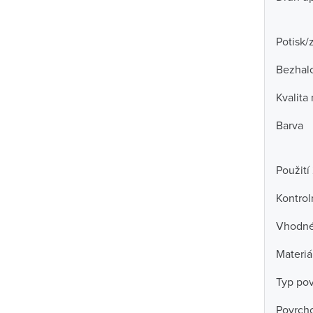
Potisk/
Bezhal
Kvalita
Barva
Použití
Kontrol
Vhodné 
Materiá
Typ po
Povrch