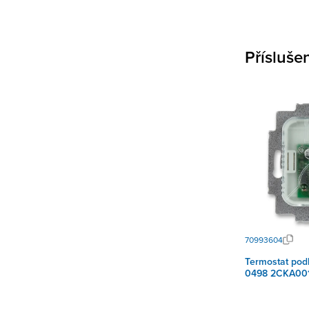
Přísluše
70993604
Termostat pod
0498 2CKA00