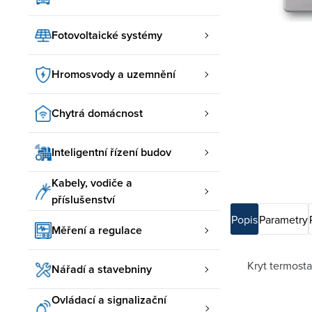
Fotovoltaické systémy
Hromosvody a uzemnění
Chytrá domácnost
Inteligentní řízení budov
Kabely, vodiče a
příslušenství
Popis
Parametry
Měření a regulace
Kryt termost
Nářadí a stavebniny
Ovládací a signalizační