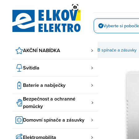
Přejít
na
obsah
Vyberte si pobočk
Vyfotit
AKČNÍ NABÍDKA
Domovní spínače a zásuvky
ABB spínače a zásuvky
Svítidla
Baterie a nabíječky
Bezpečnost a ochranné
pomůcky
Domovní spínače a zásuvky
Elektromobilita