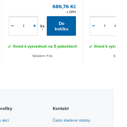
686,76 Kč
s DPH
Do
ks
ks
košíku
Ihned k vyzvednutí na 5 pobočkách
Ihned k vyzvednut
Skladem 11 ks
Skladem 
profíky
Kontakt
h akcí
Často kladené otázky