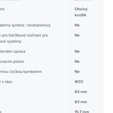
ení
Otočný
knoflík
telný symbol / bezbariérový
Ne
pro tlačítkové rozhraní pro
Ne
cové systémy
teriální úprava
Ne
sovacím polem
Ne
nnou čočkou/symbolem
Ne
 v rázu
IK03
63 mm
63 mm
a
15.7 mm