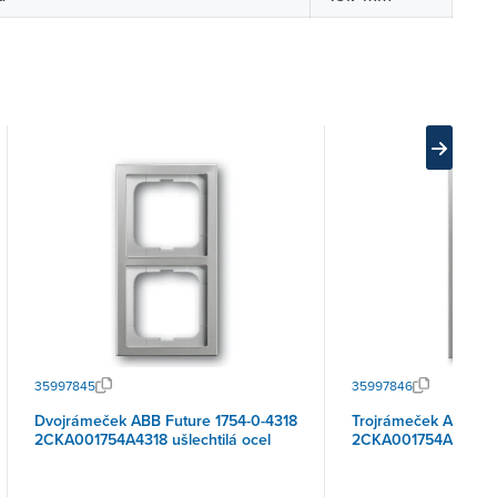
35997845
35997846
Dvojrámeček ABB Future 1754-0-4318
Trojrámeček ABB Fut
2CKA001754A4318 ušlechtilá ocel
2CKA001754A4319 ušl