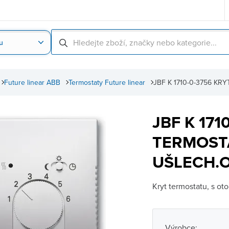
u
Nahrát obrázek produktu
Skenování čárové
Future linear ABB
Termostaty Future linear
JBF K 1710-0-3756 K
JBF K 171
TERMOSTA
UŠLECH.O
Kryt termostatu, s 
Výrobce: