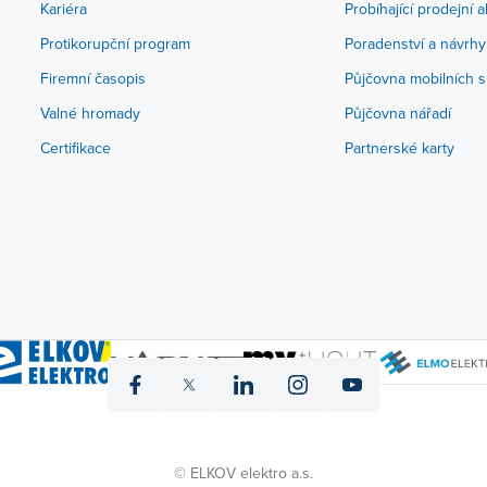
Kariéra
Probíhající prodejní 
Protikorupční program
Poradenství a návrhy
Firemní časopis
Půjčovna mobilních s
Valné hromady
Půjčovna nářadí
Certifikace
Partnerské karty
icon
icon
icon
icon
icon
fb
twitter
linked
instagram
yt
© ELKOV elektro a.s.