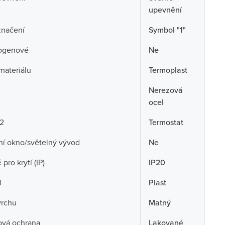
upevnění
značení
Symbol "1"
ogenové
Ne
 materiálu
Termoplast
Nerezová
ocel
 2
Termostat
ní okno/světelný vývod
Ne
pro krytí (IP)
IP20
l
Plast
vrchu
Matný
ová ochrana
Lakované