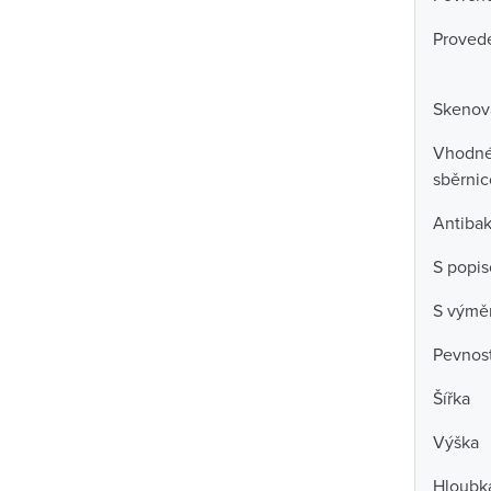
Proved
Skenova
Vhodné 
sběrni
Antibak
S popi
S výmě
Pevnost
Šířka
Výška
Hloubk