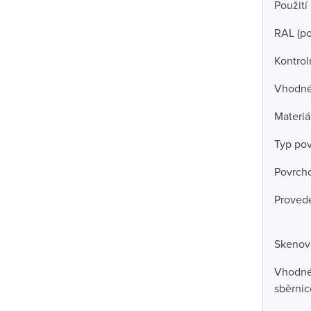
Použití
RAL (p
Kontrol
Vhodné 
Materiá
Typ po
Povrch
Proved
Skenova
Vhodné 
sběrni