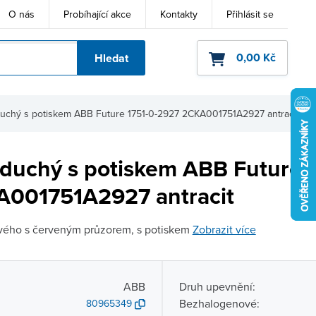
O nás
Probíhající akce
Kontakty
Přihlásit se
0,00 Kč
Hledat
ho kódu
duchý s potiskem ABB Future 1751-0-2927 2CKA001751A2927 antracit
oduchý s potiskem ABB Future 1
001751A2927 antracit
ového s červeným průzorem, s potiskem
Zobrazit více
ABB
Druh upevnění:
Bezhalogenové:
80965349