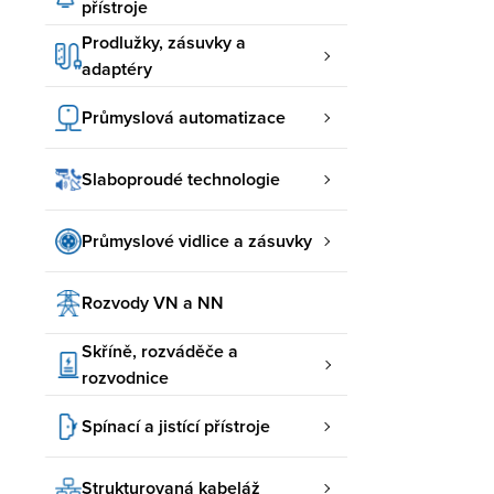
přístroje
Prodlužky, zásuvky a
adaptéry
Průmyslová automatizace
Slaboproudé technologie
Průmyslové vidlice a zásuvky
Rozvody VN a NN
Skříně, rozváděče a
rozvodnice
Spínací a jistící přístroje
Strukturovaná kabeláž