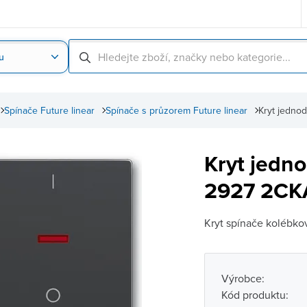
u
Nahrát obrázek produktu
Skenování čárové
Spínače Future linear
Spínače s průzorem Future linear
Kryt jedno
Kryt jedn
2927 2CKA
Kryt spínače kolébk
Výrobce:
Kód produktu: