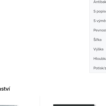
Antibak
S popi
S výmě
Pevnost
Šířka
Výška
Hloubk
Potisk/
nství