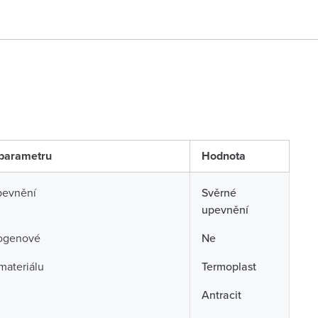
parametru
Hodnota
pevnění
Svěrné
upevnění
ogenové
Ne
 materiálu
Termoplast
Antracit