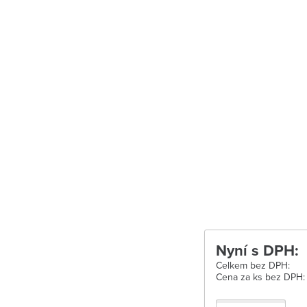
Uherské Hradišt
Velké Meziříčí
Vysoké Mýto
Zábřeh
Zastávka u Brn
Zlín
Žďár nad Sáza
Nyní s DPH:
Celkem bez DPH:
Cena za ks bez DPH: