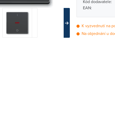
Kód dodavatele:
EAN:
K vyzvednutí na p
Na objednání u do
Pobočka
Brno - Kšírova (
Brno - Řečkovi
Blansko
Bystřice nad P