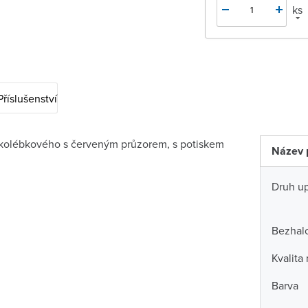
ks
Příslušenství
 kolébkového s červeným průzorem, s potiskem
Název 
Druh u
Bezhal
Kvalita
Barva