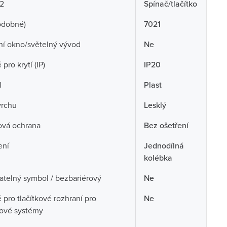
 2
Spínač/tlačítko
odobné)
7021
ní okno/světelný vývod
Ne
pro krytí (IP)
IP20
l
Plast
vrchu
Lesklý
ová ochrana
Bez ošetření
ení
Jednodílná
kolébka
telný symbol / bezbariérový
Ne
pro tlačítkové rozhraní pro
Ne
cové systémy