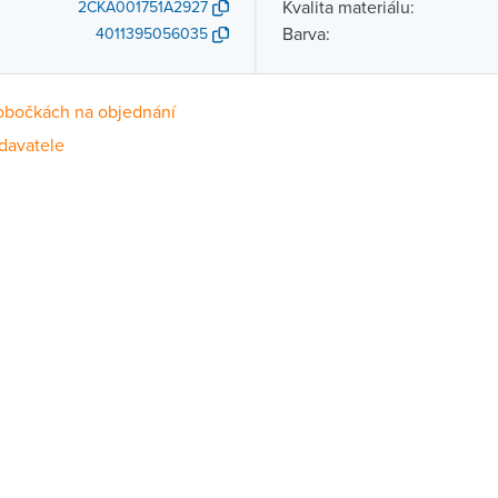
Kvalita materiálu:
2CKA001751A2927
Barva:
4011395056035
obočkách na objednání
davatele
Dostupnost
centrála)
Na objednání u dodavatele
ce
Na objednání u dodavatele
Na objednání u dodavatele
ernštejnem
Na objednání u dodavatele