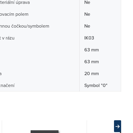
teriální úprava
Ne
sovacím polem
Ne
nnou čočkou/symbolem
Ne
 v rázu
IK03
63 mm
63 mm
a
20 mm
značení
Symbol "0"