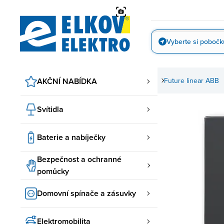
Přejít
na
obsah
Vyberte si pobočk
Vyfotit
movní spínače a zásuvky
AKČNÍ NABÍDKA
ABB spínače a zásuvky
Future linear ABB
Svítidla
Baterie a nabíječky
Bezpečnost a ochranné
pomůcky
Domovní spínače a zásuvky
Elektromobilita