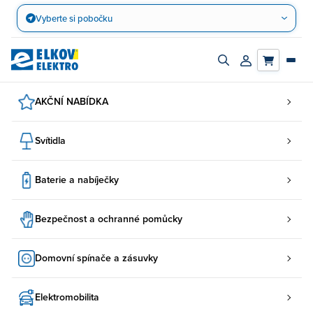
Přejít
Vyberte si pobočku
na
obsah
Zapnout/vypnout
Přihlásit/registro
vyhledávací
účet
panel
AKČNÍ NABÍDKA
Svítidla
Baterie a nabíječky
Bezpečnost a ochranné pomůcky
Domovní spínače a zásuvky
Elektromobilita