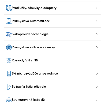
Prodlužky, zásuvky a adaptéry
Průmyslová automatizace
Slaboproudé technologie
Průmyslové vidlice a zásuvky
Rozvody VN a NN
Skříně, rozváděče a rozvodnice
Spínací a jistící přístroje
Strukturovaná kabeláž