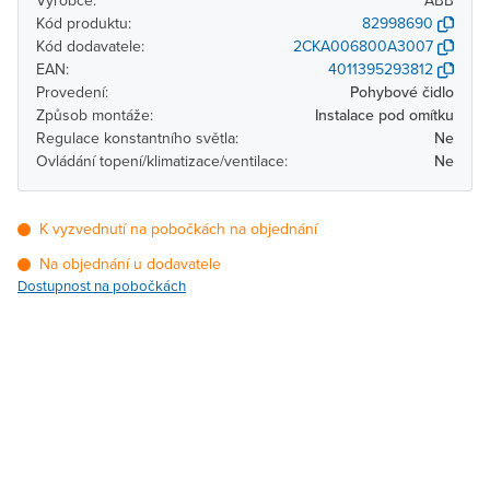
Výrobce:
ABB
Kód produktu:
82998690
Kód dodavatele:
2CKA006800A3007
EAN:
4011395293812
Provedení:
Pohybové čidlo
Způsob montáže:
Instalace pod omítku
Regulace konstantního světla:
Ne
Ovládání topení/klimatizace/ventilace:
Ne
K vyzvednutí na pobočkách na objednání
Na objednání u dodavatele
Dostupnost na pobočkách
Pobočka
Dostupnost
Brno - Kšírova (centrála)
Na objednání u