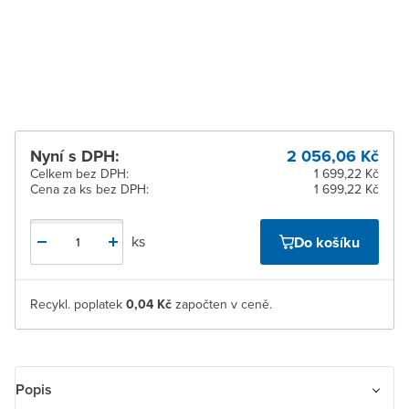
dodavatele
Žďár nad Sázavou
Na objednání u
dodavatele
Nyní s DPH:
2 056,06 Kč
Celkem bez DPH:
1 699,22 Kč
Cena za ks bez DPH:
1 699,22 Kč
ks
Do košíku
Recykl. poplatek
0,04 Kč
započten v ceně.
Popis