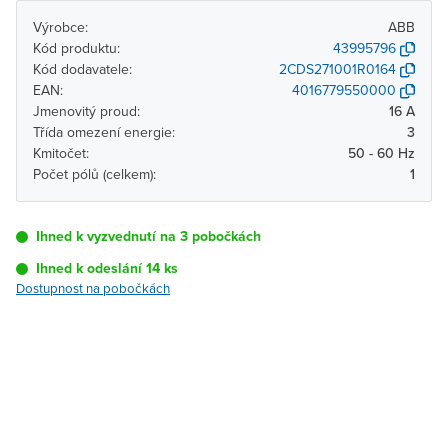
Výrobce:
ABB
Kód produktu:
43995796
Kód dodavatele:
2CDS271001R0164
EAN:
4016779550000
Jmenovitý proud:
16 A
Třída omezení energie:
3
Kmitočet:
50 - 60 Hz
Počet pólů (celkem):
1
Ihned k vyzvednutí na 3 pobočkách
Ihned k odeslání 14 ks
Dostupnost na pobočkách
Pobočka
Dostupnost