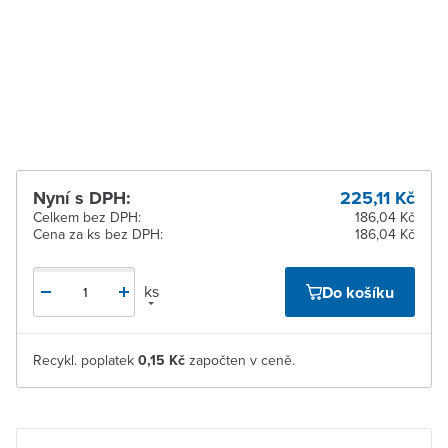
Zlín
K vyzvednutí do 2
pracovních dnů
Žďár nad Sázavou
K vyzvednutí do 2
pracovních dnů
Nyní s DPH:
225,11 Kč
Celkem bez DPH:
186,04 Kč
Cena za ks bez DPH:
186,04 Kč
ks
Do košíku
Recykl. poplatek
0,15 Kč
započten v ceně.