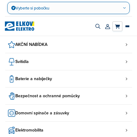
Přejít
Vyberte si pobočku
na
obsah
Zapnout/vypnout
Přihlásit/registro
vyhledávací
účet
panel
AKČNÍ NABÍDKA
Svítidla
Baterie a nabíječky
Bezpečnost a ochranné pomůcky
Domovní spínače a zásuvky
Elektromobilita