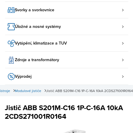
Svorky a svorkovnice
Úložné a nosné systémy
Vytápění, klimatizace a TUV
Zdroje a transformátory
Výprodej
řístroje
Modulové jističe
Jistič ABB S201M-C16 1P-C-16A 10kA 2CDS271001R0164
Jistič ABB S201M-C16 1P-C-16A 10kA
2CDS271001R0164