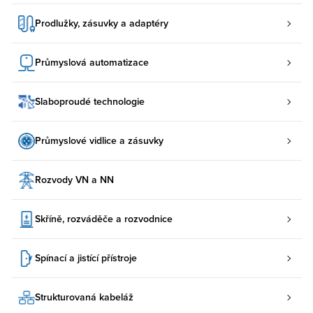
Prodlužky, zásuvky a adaptéry
Průmyslová automatizace
Slaboproudé technologie
Průmyslové vidlice a zásuvky
Rozvody VN a NN
Skříně, rozváděče a rozvodnice
Spínací a jistící přístroje
Strukturovaná kabeláž