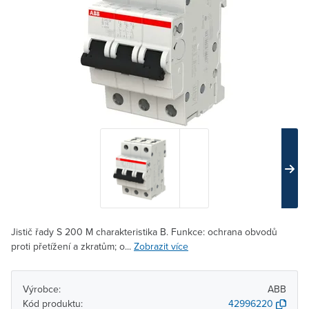
Jistič řady S 200 M charakteristika B. Funkce: ochrana obvodů
proti přetížení a zkratům; o...
Zobrazit více
Výrobce:
ABB
Kód produktu:
42996220