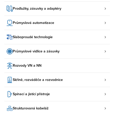
Prodlužky, zásuvky a adaptéry
Průmyslová automatizace
Slaboproudé technologie
Průmyslové vidlice a zásuvky
Rozvody VN a NN
Skříně, rozváděče a rozvodnice
Spínací a jistící přístroje
Strukturovaná kabeláž