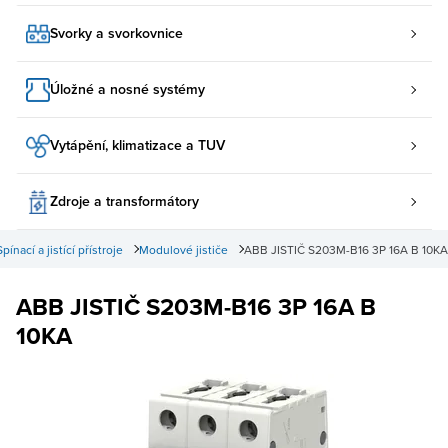
Svorky a svorkovnice
Úložné a nosné systémy
Vytápění, klimatizace a TUV
Zdroje a transformátory
Spínací a jistící přístroje
Modulové jističe
ABB JISTIČ S203M-B16 3P 16A B 10KA
ABB JISTIČ S203M-B16 3P 16A B
10KA