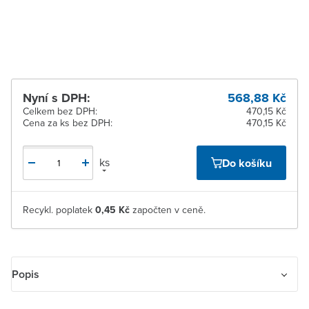
Žďár nad Sázavou
K vyzvednutí do 2
pracovních dnů
Nyní s DPH:
568,88 Kč
Celkem bez DPH:
470,15 Kč
Cena za ks bez DPH:
470,15 Kč
ks
Do košíku
Recykl. poplatek
0,45 Kč
započten v ceně.
Popis
Jistič řady S 200 M charakteristika B. Funkce: ochrana obvodů