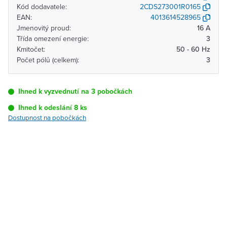
Kód dodavatele:
2CDS273001R0165
EAN:
4013614528965
Jmenovitý proud:
16 A
Třída omezení energie:
3
Kmitočet:
50 - 60 Hz
Počet pólů (celkem):
3
Ihned k vyzvednutí na 3 pobočkách
Ihned k odeslání 8 ks
Dostupnost na pobočkách
Pobočka
Dostupnost
Brno - Kšírova
Ihned k vyzvednutí 8 ks
(centrála)