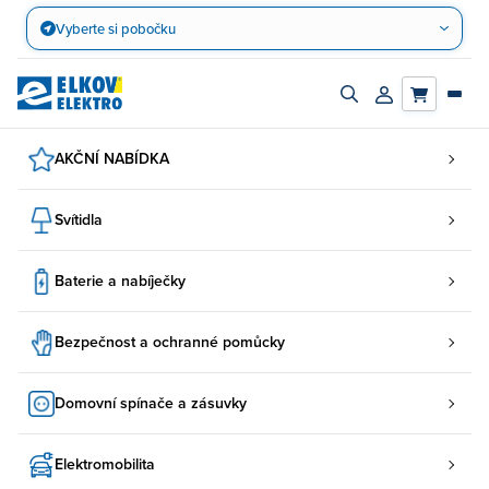
Přejít
Vyberte si pobočku
na
obsah
Zapnout/vypnout
Přihlásit/registro
vyhledávací
účet
panel
AKČNÍ NABÍDKA
Svítidla
Baterie a nabíječky
Bezpečnost a ochranné pomůcky
Domovní spínače a zásuvky
Elektromobilita