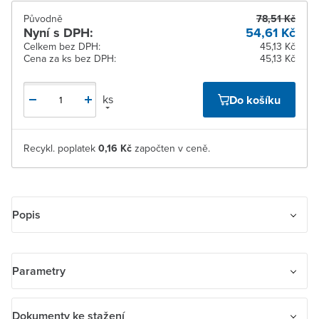
Původně
78,51 Kč
Nyní s DPH:
54,61 Kč
Celkem bez DPH:
45,13 Kč
Cena za ks bez DPH:
45,13 Kč
ks
Do košíku
Recykl. poplatek
0,16 Kč
započten v ceně.
Popis
OEZ jistič LTP-16B-1, charakteristika B, 1pól, 6 kA, Ue AC 230/400 V
Parametry
/ DC 60 V, IP20
Jistič OEZ LTP-16B-1 je 1pólový a má vypínací charakteristiku B. Je
Název parametru
Hodnota
Dokumenty ke stažení