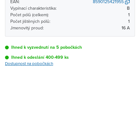
EAN:
8590125421955
Vypínací charakteristika:
B
Počet pólů (celkem):
1
Počet jištěných pólů:
1
Jmenovitý proud:
16 A
Ihned k vyzvednutí na 5 pobočkách
Ihned k odeslání 400-499 ks
Dostupnost na pobočkách
Pobočka
Dostupnost
Brno - Kšírova
Ihned k vyzvednutí 400-
(centrála)
499 ks
Brno - Řečkovice
K vyzvednutí do 2