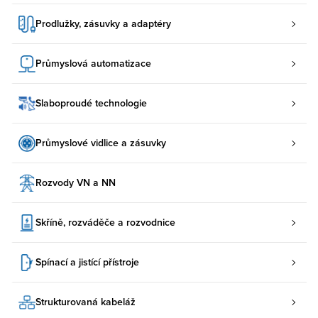
Prodlužky, zásuvky a adaptéry
Průmyslová automatizace
Slaboproudé technologie
Průmyslové vidlice a zásuvky
Rozvody VN a NN
Skříně, rozváděče a rozvodnice
Spínací a jistící přístroje
Strukturovaná kabeláž