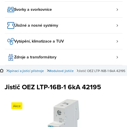
Svorky a svorkovnice
Úložné a nosné systémy
Vytápění, klimatizace a TUV
Zdroje a transformátory
Spínací a jistící přístroje
Modulové jističe
Jistič OEZ LTP-16B-1 6kA 42195
Jistič OEZ LTP-16B-1 6kA 42195
Akce