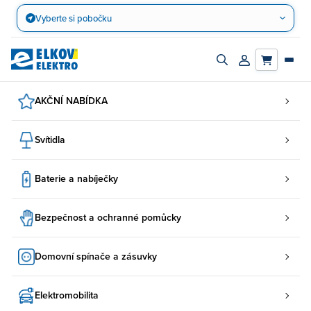
Přejít
Vyberte si pobočku
na
obsah
Zapnout/vypnout
Přihlásit/registro
vyhledávací
účet
panel
AKČNÍ NABÍDKA
Svítidla
Baterie a nabíječky
Bezpečnost a ochranné pomůcky
Domovní spínače a zásuvky
Elektromobilita