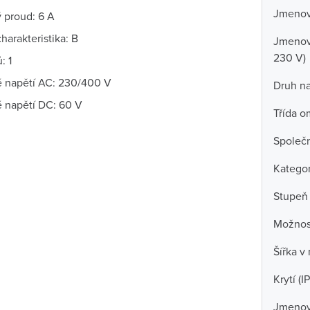
Jmenovi
 proud: 6 A
harakteristika: B
Jmenovi
230 V)
: 1
 napětí AC: 230/400 V
Druh na
 napětí DC: 60 V
Třída o
Společn
Kategor
Stupeň 
Možnost
Šířka v
Krytí (IP
Jmenovi