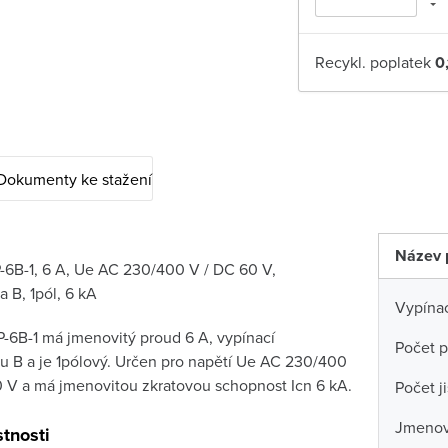
Recykl. poplatek
0
Dokumenty ke stažení
Název 
P-6B-1, 6 A, Ue AC 230/400 V / DC 60 V,
a B, 1pól, 6 kA
Vypínac
P-6B-1 má jmenovitý proud 6 A, vypínací
Počet p
ku B a je 1pólový. Určen pro napětí Ue AC 230/400
 V a má jmenovitou zkratovou schopnost Icn 6 kA.
Počet j
Jmenov
stnosti