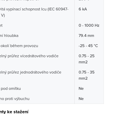
tá vypínací schopnost Icu (IEC 60947-
6 kA
 V)
et
0 - 1000 Hz
ní hloubka
79.4 mm
 okolí během provozu
-25 - 45 °C
telný průřez vícedrátového vodiče
0.75 - 25
mm2
telný průřez jednodrátového vodiče
0.75 - 35
mm2
 pod omítku
Ne
no proti výbuchu
Ne
ty ke stažení