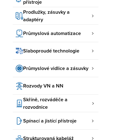
přístroje
Prodlužky, zásuvky a
adaptéry
Průmyslová automatizace
Slaboproudé technologie
Průmyslové vidlice a zásuvky
Rozvody VN a NN
Skříně, rozváděče a
rozvodnice
Spínací a jistící přístroje
Strukturovaná kabeláž