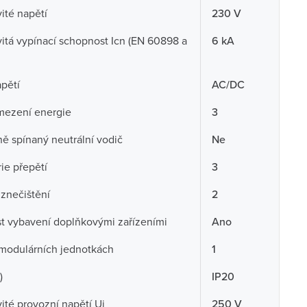
té napětí
230 V
tá vypínací schopnost Icn (EN 60898 a
6 kA
pětí
AC/DC
mezení energie
3
ě spínaný neutrální vodič
Ne
ie přepětí
3
znečištění
2
 vybavení doplňkovými zařízeními
Ano
 modulárních jednotkách
1
)
IP20
té provozní napětí Ui
250 V