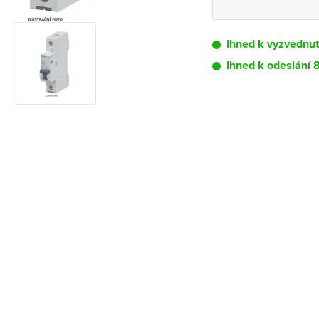
Ihned k vyzvednu
Ihned k odeslání 
Pobočka
Brno - Kšírova (
Brno - Řečkovi
Blansko
Bystřice nad P
Čáslav