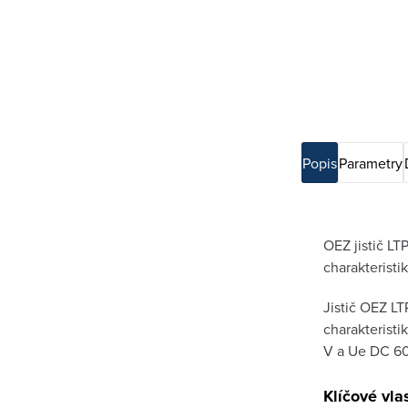
Popis
Parametry
OEZ jistič LT
charakteristik
Jistič OEZ LT
charakteristi
V a Ue DC 60
Klíčové vla