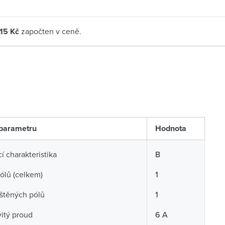
,15 Kč
započten v ceně.
parametru
Hodnota
í charakteristika
B
ólů (celkem)
1
ištěných pólů
1
itý proud
6 A