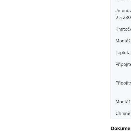
Jmenovi
2 a 230
Kmitoč
Montáž
Teplota
Připoji
Připoji
Montáž
Chráně
Dokumen