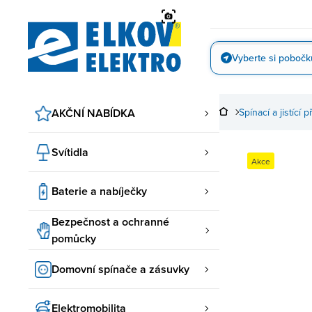
Přejít
na
obsah
Vyberte si pobočk
Vyfotit
AKČNÍ NABÍDKA
Spínací a jistící p
Svítidla
Akce
Baterie a nabíječky
Bezpečnost a ochranné
pomůcky
Domovní spínače a zásuvky
Elektromobilita