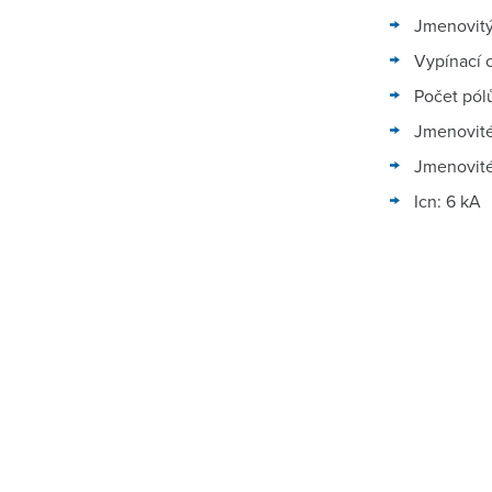
Jmenovitý
Vypínací c
Počet pólů
Jmenovité
Jmenovité
Icn: 6 kA