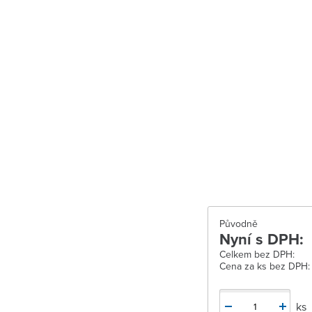
Velké Meziříčí
Vysoké Mýto
Zábřeh
Zastávka u Brn
Zlín
Žďár nad Sáza
Původně
Nyní s DPH:
Celkem bez DPH:
Cena za ks bez DPH:
ks