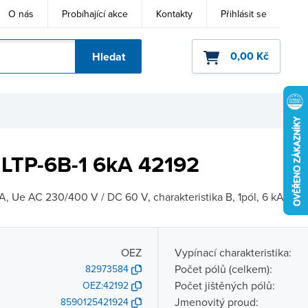
O nás
Probíhající akce
Kontakty
Přihlásit se
0,00 Kč
Hledat
ho kódu
Z LTP-6B-1 6kA 42192
 A, Ue AC 230/400 V / DC 60 V, charakteristika B, 1pól, 6 kA Jisti.
OEZ
Vypínací charakteristika:
Počet pólů (celkem):
82973584
Počet jištěných pólů:
OEZ:42192
Jmenovitý proud:
8590125421924