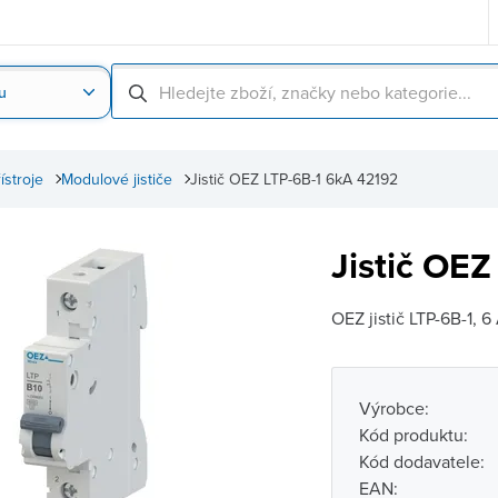
u
Nahrát obrázek produktu
Skenování čárové
řístroje
Modulové jističe
Jistič OEZ LTP-6B-1 6kA 42192
Jistič OE
OEZ jistič LTP-6B-1, 6
Výrobce:
Kód produktu:
Kód dodavatele:
EAN: