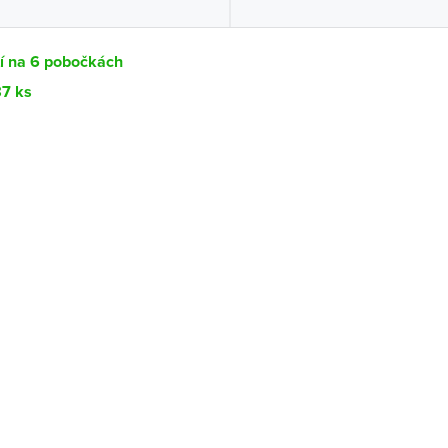
tí na 6 pobočkách
87 ks
Dostupnost
centrála)
Ihned k vyzvednutí 87 ks
ce
K vyzvednutí do 2 pracovních dnů
K vyzvednutí do 2 pracovních dnů
ernštejnem
K vyzvednutí do 2 pracovních dnů
K vyzvednutí do 2 pracovních dnů