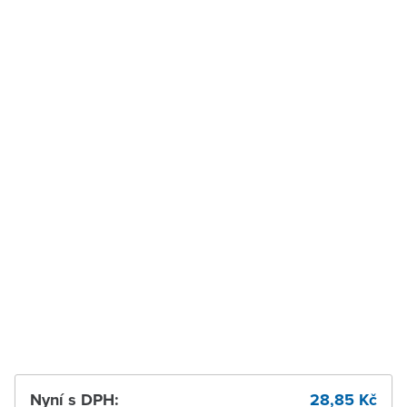
Velké Meziříčí
Na objednání u
dodavatele
Vysoké Mýto
Na objednání u
dodavatele
Zábřeh
Na objednání u
dodavatele
Zastávka u Brna
Na objednání u
dodavatele
Zlín
Na objednání u
dodavatele
Žďár nad Sázavou
Na objednání u
dodavatele
Nyní s DPH:
28,85 Kč