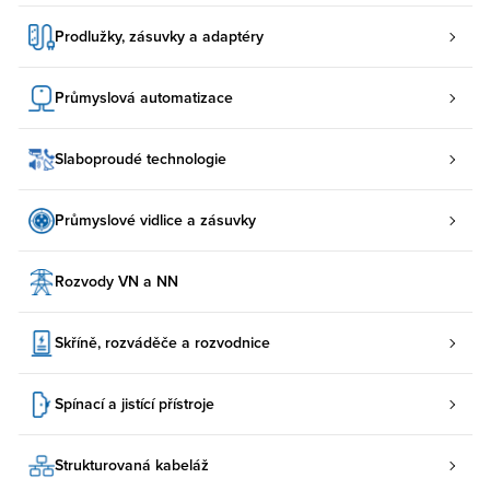
Prodlužky, zásuvky a adaptéry
Průmyslová automatizace
Slaboproudé technologie
Průmyslové vidlice a zásuvky
Rozvody VN a NN
Skříně, rozváděče a rozvodnice
Spínací a jistící přístroje
Strukturovaná kabeláž