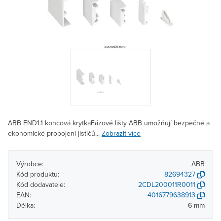
ABB END1.1 koncová krytkaFázové lišty ABB umožňují bezpečné a
ekonomické propojení jističů...
Zobrazit více
Výrobce:
ABB
Kód produktu:
82694327
Kód dodavatele:
2CDL200011R0011
EAN:
4016779638913
Délka:
6 mm