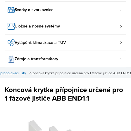
Svorky a svorkovnice
Úložné a nosné systémy
Vytápění, klimatizace a TUV
Zdroje a transformátory
 propojovací lišty
Koncová krytka přípojnice určená pro 1 fázové jističe ABB END1.1
Koncová krytka přípojnice určená pro
1 fázové jističe ABB END1.1