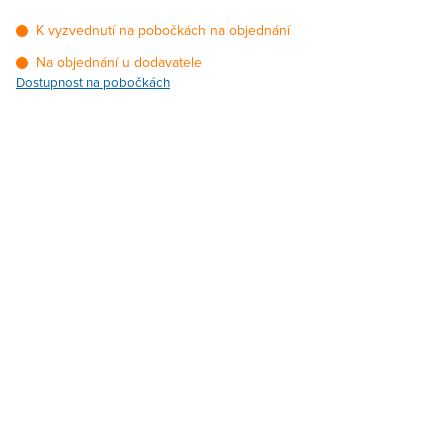
K vyzvednutí na pobočkách na objednání
Na objednání u dodavatele
Dostupnost na pobočkách
Pobočka
Dostupnost
Brno - Kšírova (centrála)
Na objednání u
dodavatele
Brno - Řečkovice
Na objednání u
dodavatele
Blansko
Na objednání u
dodavatele
Bystřice nad
Na objednání u
Pernštejnem
dodavatele