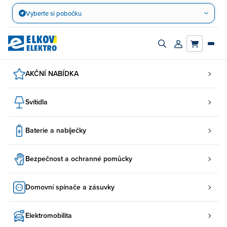
Přejít
Vyberte si pobočku
na
obsah
Zapnout/vypnout
Přihlásit/registro
vyhledávací
účet
panel
AKČNÍ NABÍDKA
Svítidla
Baterie a nabíječky
Bezpečnost a ochranné pomůcky
Domovní spínače a zásuvky
Elektromobilita