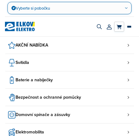
Přejít
Vyberte si pobočku
na
obsah
Zapnout/vypnout
Přihlásit/registro
vyhledávací
účet
panel
AKČNÍ NABÍDKA
Svítidla
Baterie a nabíječky
Bezpečnost a ochranné pomůcky
Domovní spínače a zásuvky
Elektromobilita