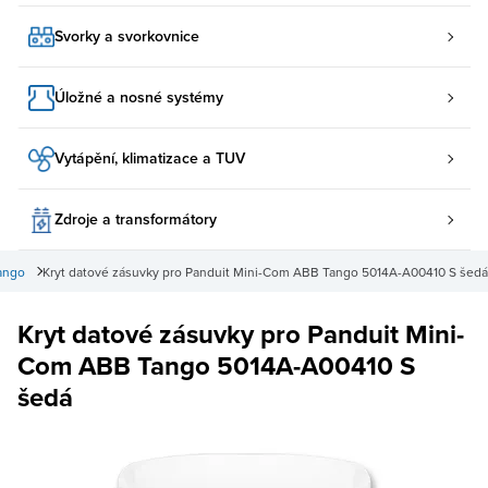
Svorky a svorkovnice
Úložné a nosné systémy
Vytápění, klimatizace a TUV
Zdroje a transformátory
ango
Kryt datové zásuvky pro Panduit Mini-Com ABB Tango 5014A-A00410 S šedá
Kryt datové zásuvky pro Panduit Mini-
Com ABB Tango 5014A-A00410 S
šedá