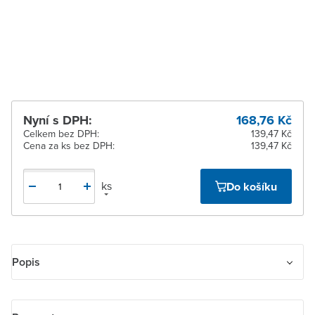
9 dnů
Žďár nad Sázavou
Na objednání obvykle do
9 dnů
Nyní s DPH:
168,76 Kč
Celkem bez DPH:
139,47 Kč
Cena za ks bez DPH:
139,47 Kč
ks
Do košíku
Popis
Kryt pro prvky Panduit Mini-Com nebo pro přístroj šikmého
osvětlení s LED. Pro upevnění až tří prvků systému Mini-Com (Mini-