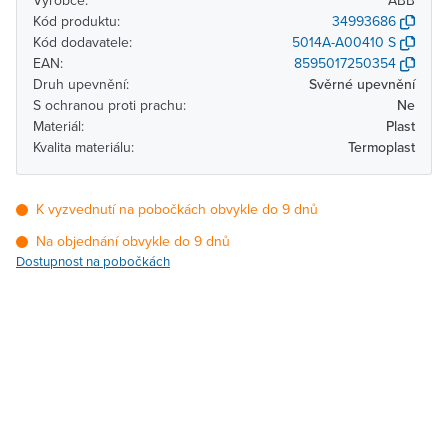
Výrobce:
ABB
Kód produktu:
34993686
Kód dodavatele:
5014A-A00410 S
EAN:
8595017250354
Druh upevnění:
Svěrné upevnění
S ochranou proti prachu:
Ne
Materiál:
Plast
Kvalita materiálu:
Termoplast
K vyzvednutí na pobočkách obvykle do 9 dnů
Na objednání obvykle do 9 dnů
Dostupnost na pobočkách
Pobočka
Dostupnost
Brno - Kšírova
Na objednání obvykle do