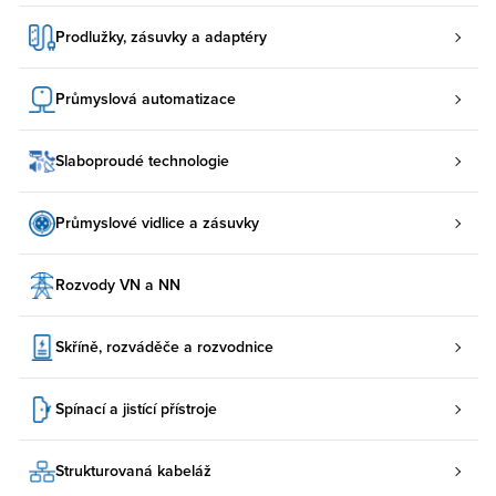
Prodlužky, zásuvky a adaptéry
Průmyslová automatizace
Slaboproudé technologie
Průmyslové vidlice a zásuvky
Rozvody VN a NN
Skříně, rozváděče a rozvodnice
Spínací a jistící přístroje
Strukturovaná kabeláž