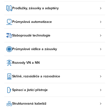
Prodlužky, zásuvky a adaptéry
Průmyslová automatizace
Slaboproudé technologie
Průmyslové vidlice a zásuvky
Rozvody VN a NN
Skříně, rozváděče a rozvodnice
Spínací a jistící přístroje
Strukturovaná kabeláž