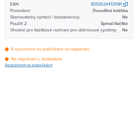
EAN:
8592624453581
Provedení:
Dvoudílná kolébka
Skenovatelný symbol / bezbariérový:
Ne
Použití 2:
Spínač/tlačítko
Vhodné pro tlačítkové rozhraní pro sběrnicové systémy:
Ne
K vyzvednutí na pobočkách na objednání
Na objednání u dodavatele
Dostupnost na pobočkách
Pobočka
Dostupnost
Brno - Kšírova (centrála)
Na objednání u
dodavatele
Brno - Řečkovice
Na objednání u