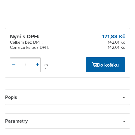
dodavatele
Nyní s DPH:
171,83 Kč
Celkem bez DPH:
142,01 Kč
Cena za ks bez DPH:
142,01 Kč
ks
Do košíku
Popis
Kryt dělený pro smart switch; Zoni, matná černá
Parametry