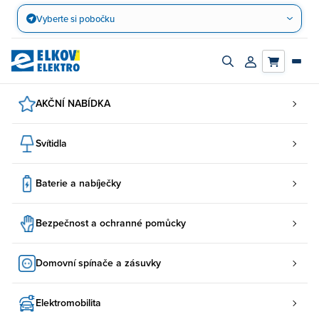
Přejít
Vyberte si pobočku
na
obsah
Zapnout/vypnout
Přihlásit/registro
vyhledávací
účet
panel
AKČNÍ NABÍDKA
Svítidla
Baterie a nabíječky
Bezpečnost a ochranné pomůcky
Domovní spínače a zásuvky
Elektromobilita