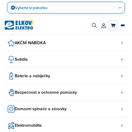
Přejít
Vyberte si pobočku
na
obsah
Zapnout/vypnout
Přihlásit/registro
vyhledávací
účet
panel
AKČNÍ NABÍDKA
Svítidla
Baterie a nabíječky
Bezpečnost a ochranné pomůcky
Domovní spínače a zásuvky
Elektromobilita