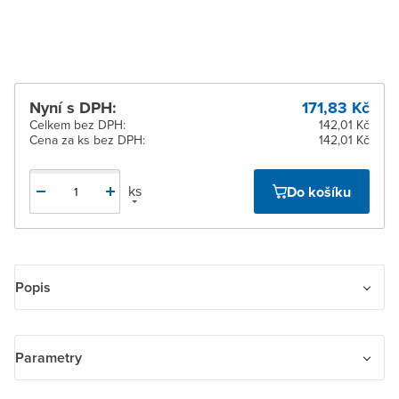
dodavatele
Nyní s DPH:
171,83 Kč
Celkem bez DPH:
142,01 Kč
Cena za ks bez DPH:
142,01 Kč
ks
Do košíku
Popis
Kryt dělený pro smart switch; Zoni, pudrová
Parametry