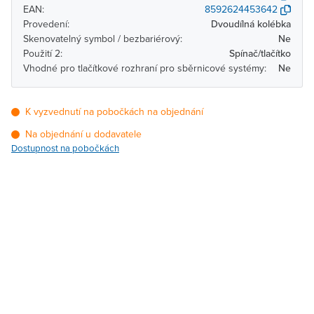
EAN:
8592624453642
Provedení:
Dvoudílná kolébka
Skenovatelný symbol / bezbariérový:
Ne
Použití 2:
Spínač/tlačítko
Vhodné pro tlačítkové rozhraní pro sběrnicové systémy:
Ne
K vyzvednutí na pobočkách na objednání
Na objednání u dodavatele
Dostupnost na pobočkách
Pobočka
Dostupnost
Brno - Kšírova (centrála)
Na objednání u
dodavatele
Brno - Řečkovice
Na objednání u