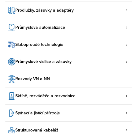
Prodlužky, zásuvky a adaptéry
Průmyslová automatizace
Slaboproudé technologie
Průmyslové vidlice a zásuvky
Rozvody VN a NN
Skříně, rozváděče a rozvodnice
Spínací a jistící přístroje
Strukturovaná kabeláž