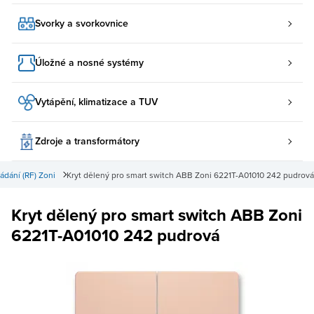
Svorky a svorkovnice
Úložné a nosné systémy
Vytápění, klimatizace a TUV
Zdroje a transformátory
ádání (RF) Zoni
Kryt dělený pro smart switch ABB Zoni 6221T-A01010 242 pudrová
Kryt dělený pro smart switch ABB Zoni
6221T-A01010 242 pudrová