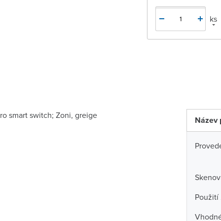
ks
ro smart switch; Zoni, greige
Název 
Proved
Skenova
Použití
Vhodné 