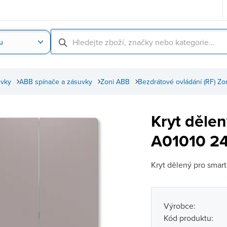
u
Nahrát obrázek produktu
Skenování čárové
uvky
ABB spínače a zásuvky
Zoni ABB
Bezdrátové ovládání (RF) Zo
Kryt děle
A01010 24
Kryt dělený pro smart
Výrobce:
Kód produktu: