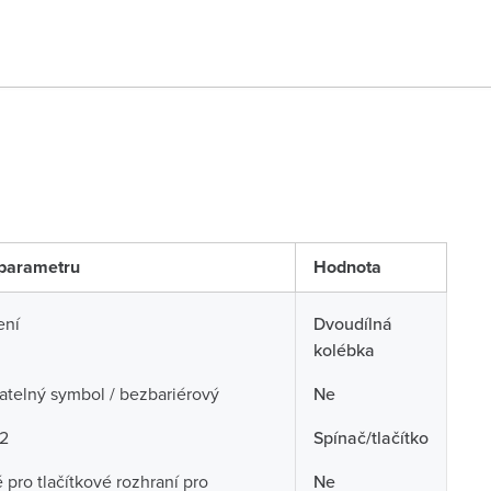
parametru
Hodnota
ení
Dvoudílná
kolébka
telný symbol / bezbariérový
Ne
 2
Spínač/tlačítko
pro tlačítkové rozhraní pro
Ne