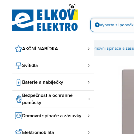
Přejít
na
obsah
Vyberte si pobočk
Vyfotit
AKČNÍ NABÍDKA
Domovní spínače a zás
Svítidla
Baterie a nabíječky
Bezpečnost a ochranné
pomůcky
Domovní spínače a zásuvky
Elektromobilita