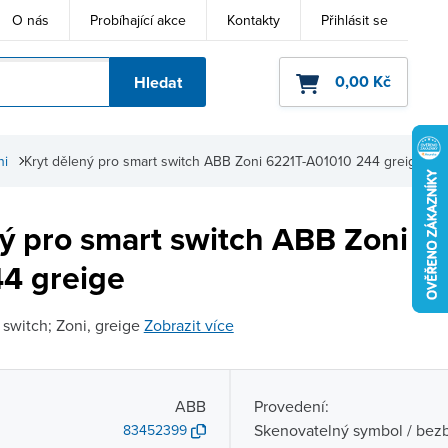
O nás
Probíhající akce
Kontakty
Přihlásit se
0,00 Kč
Hledat
ho kódu
ni
Kryt dělený pro smart switch ABB Zoni 6221T-A01010 244 greige
ný pro smart switch ABB Zoni 6
4 greige
 switch; Zoni, greige
Zobrazit více
ABB
Provedení:
Skenovatelný symbol / bezb
83452399