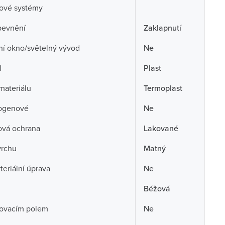
cové systémy
pevnění
Zaklapnutí
ní okno/světelný vývod
Ne
l
Plast
 materiálu
Termoplast
ogenové
Ne
ová ochrana
Lakované
vrchu
Matný
teriální úprava
Ne
Béžová
sovacím polem
Ne