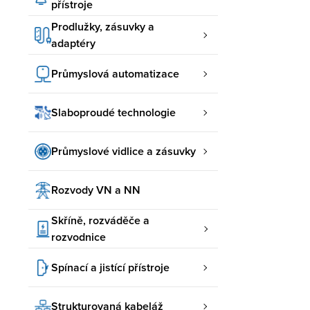
přístroje
Prodlužky, zásuvky a
adaptéry
Průmyslová automatizace
Slaboproudé technologie
Průmyslové vidlice a zásuvky
Rozvody VN a NN
Skříně, rozváděče a
rozvodnice
Spínací a jistící přístroje
Strukturovaná kabeláž