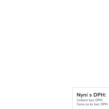
Uherské Hradišt
Velké Meziříčí
Vysoké Mýto
Zábřeh
Zastávka u Brn
Zlín
Žďár nad Sáza
Nyní s DPH:
Celkem bez DPH:
Cena za ks bez DPH: