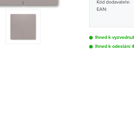
Kód dodavatele:
EAN:
Ihned k vyzvednutí
Ihned k odeslání 
Pobočka
Brno - Kšírova (
Brno - Řečkovi
Blansko