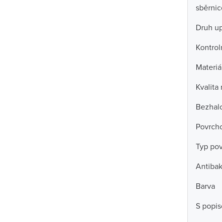
sběrni
Druh u
Kontrol
Materiá
Kvalita
Bezhal
Povrch
Typ po
Antibak
Barva
S popi