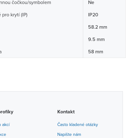
nnou čočkou/symbolem
Ne
pro krytí (IP)
IP20
58.2 mm
9.5 mm
a
58 mm
profíky
Kontakt
h akcí
Často kladené otázky
akce
Napište nám