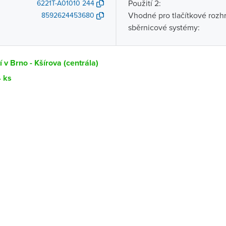
Použití 2:
6221T-A01010 244
Vhodné pro tlačítkové rozhr
8592624453680
sběrnicové systémy:
 v Brno - Kšírova (centrála)
4 ks
Dostupnost
centrála)
Ihned k vyzvednutí 4 ks
ce
K vyzvednutí do 2 pracovních dnů
K vyzvednutí do 2 pracovních dnů