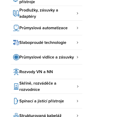
přístroje
Prodlužky, zásuvky a
adaptéry
Průmyslová automatizace
Slaboproudé technologie
Průmyslové vidlice a zásuvky
Rozvody VN a NN
Skříně, rozváděče a
rozvodnice
Spínací a jistící přístroje
Strukturovaná kabeláž