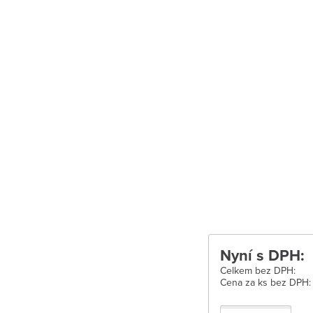
Uherské Hradišt
Velké Meziříčí
Vysoké Mýto
Zábřeh
Zastávka u Brn
Zlín
Žďár nad Sáza
Nyní s DPH:
Celkem bez DPH:
Cena za ks bez DPH: