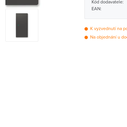
Kód dodavatele:
EAN:
K vyzvednutí na p
Na objednání u do
Pobočka
Brno - Kšírova (
Brno - Řečkovi
Blansko
Bystřice nad P