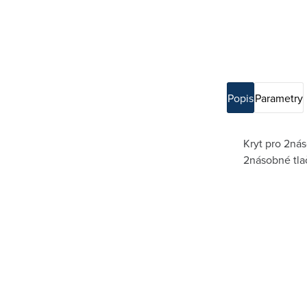
Popis
Parametry
Kryt pro 2ná
2násobné tlač