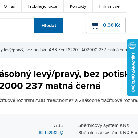
O nás
Probíhající akce
Kontakty
Přihlásit se
0,00 Kč
Hledat
ho kódu
ný levý/pravý, bez potisku ABB Zoni 6220T-A02000 237 matná černá
ásobný levý/pravý, bez potisk
2000 237 matná černá
ačítkové rozhraní ABB-free@home® a 2násobné tlačítkové rozhra.
ABB
Sběrnicový systém KNX:
Sběrnicový systém KNX-Fun
83452513