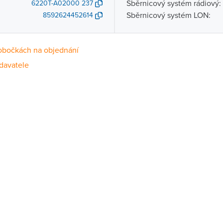
Sběrnicový systém rádiový:
6220T-A02000 237
Sběrnicový systém LON:
8592624452614
obočkách na objednání
davatele
Dostupnost
centrála)
Na objednání u dodavatele
ce
Na objednání u dodavatele
Na objednání u dodavatele
ernštejnem
Na objednání u dodavatele