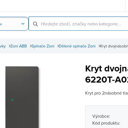
u
Nahrát obrázek produktu
Skenování čárové
vky
Zoni ABB
Spínače Zoni
Dělené spínače Zoni
Kryt dvojnásob
Kryt dvojn
6220T-A0
Kryt pro 2násobné tl
Výrobce:
Kód produktu: