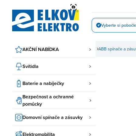
Přejít
na
obsah
Vyberte si pobočk
Vyfotit
AKČNÍ NABÍDKA
Domovní spínače a zásuvky
ABB spínače a zásu
Svítidla
Baterie a nabíječky
Bezpečnost a ochranné
pomůcky
Domovní spínače a zásuvky
Elektromobilita