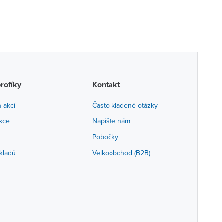
profíky
Kontakt
h akcí
Často kladené otázky
akce
Napište nám
Pobočky
kladů
Velkoobchod (B2B)