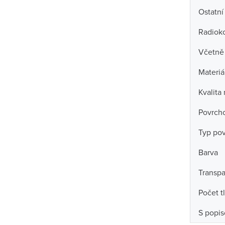
Ostatní
Radiok
Včetně 
Materiá
Kvalita
Povrch
Typ po
Barva
Transpa
Počet t
S popi