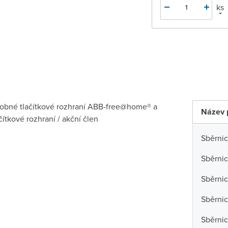
ks
sobné tlačítkové rozhraní ABB-free@home® a
Název 
ítkové rozhraní / akční člen
Sběrni
Sběrni
Sběrnic
Sběrni
Sběrni