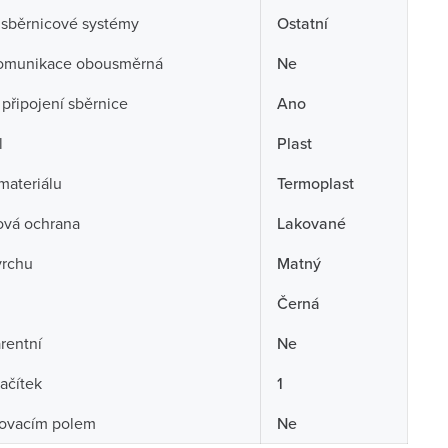
 sběrnicové systémy
Ostatní
omunikace obousměrná
Ne
připojení sběrnice
Ano
l
Plast
 materiálu
Termoplast
ová ochrana
Lakované
vrchu
Matný
Černá
rentní
Ne
lačítek
1
sovacím polem
Ne