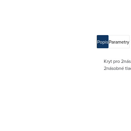
Popis
Parametry
Kryt pro 2ná
2násobné tlač