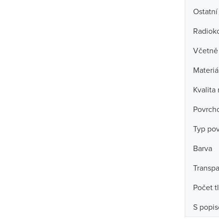
Ostatní
Radiok
Včetně 
Materiá
Kvalita
Povrch
Typ po
Barva
Transpa
Počet t
S popi