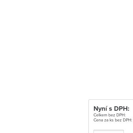
Uherské Hradišt
Velké Meziříčí
Vysoké Mýto
Zábřeh
Zastávka u Brn
Zlín
Žďár nad Sáza
Nyní s DPH:
Celkem bez DPH:
Cena za ks bez DPH: