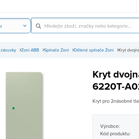
u
Nahrát obrázek produktu
Skenování čárové
 zásuvky
Zoni ABB
Spínače Zoni
Dělené spínače Zoni
Kryt dvoj
Kryt dvojn
6220T-A02
Kryt pro 2násobné tl
Výrobce:
Kód produktu: