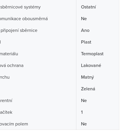
 sběrnicové systémy
Ostatní
omunikace obousměrná
Ne
připojení sběrnice
Ano
l
Plast
 materiálu
Termoplast
ová ochrana
Lakované
vrchu
Matný
Zelená
rentní
Ne
lačítek
1
sovacím polem
Ne