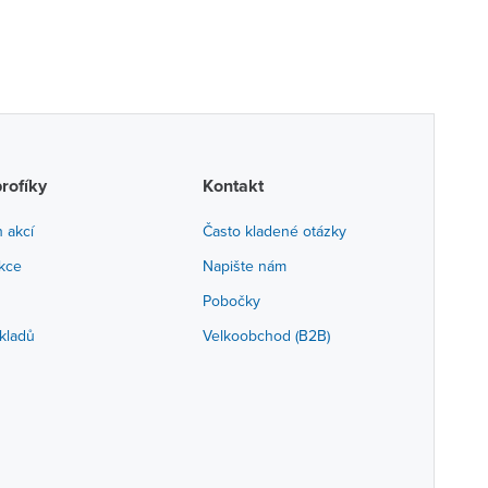
profíky
Kontakt
h akcí
Často kladené otázky
akce
Napište nám
Pobočky
kladů
Velkoobchod (B2B)