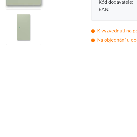
Kód dodavatele:
EAN:
K vyzvednutí na p
Na objednání u do
Pobočka
Brno - Kšírova (
Brno - Řečkovi
Blansko
Bystřice nad P