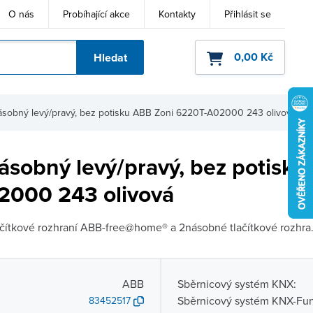
O nás
Probíhající akce
Kontakty
Přihlásit se
0,00 Kč
Hledat
ho kódu
násobný levý/pravý, bez potisku ABB Zoni 6220T-A02000 243 olivová
ásobný levý/pravý, bez potisk
000 243 olivová
ačítkové rozhraní ABB-free@home® a 2násobné tlačítkové rozhra.
ABB
Sběrnicový systém KNX:
Sběrnicový systém KNX-Fun
83452517