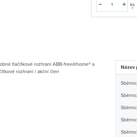
ks
sobné tlačítkové rozhraní ABB-free@home® a
Název 
ítkové rozhraní / akční člen
Sběrni
Sběrni
Sběrnic
Sběrni
Sběrni