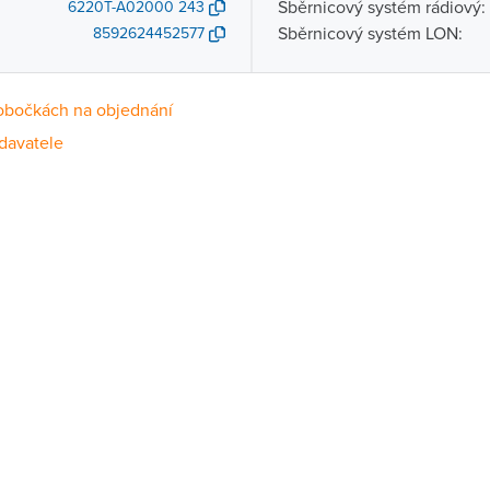
Sběrnicový systém rádiový:
6220T-A02000 243
Sběrnicový systém LON:
8592624452577
obočkách na objednání
davatele
Dostupnost
centrála)
Na objednání u dodavatele
ce
Na objednání u dodavatele
Na objednání u dodavatele
ernštejnem
Na objednání u dodavatele