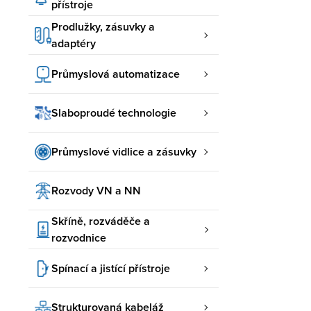
přístroje
Prodlužky, zásuvky a
adaptéry
Průmyslová automatizace
Slaboproudé technologie
Průmyslové vidlice a zásuvky
Rozvody VN a NN
Skříně, rozváděče a
rozvodnice
Spínací a jistící přístroje
Strukturovaná kabeláž