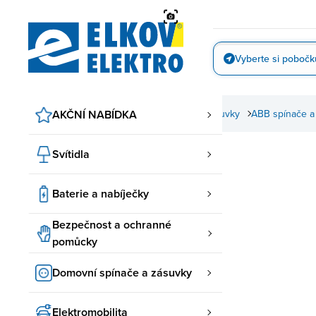
Přejít
na
obsah
Vyberte si pobočk
Vyfotit
AKČNÍ NABÍDKA
Domovní spínače a zásuvky
ABB spínače a
Svítidla
Baterie a nabíječky
Bezpečnost a ochranné
pomůcky
Domovní spínače a zásuvky
Elektromobilita