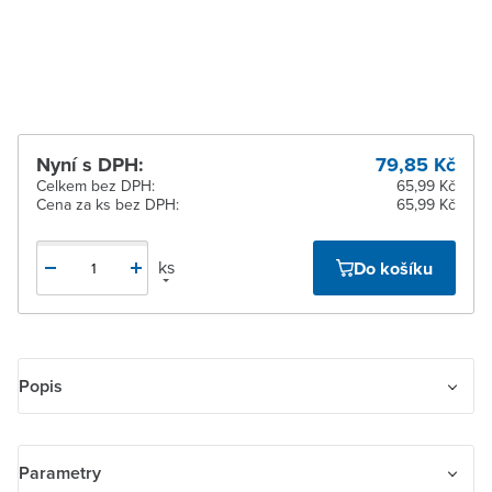
Žďár nad Sázavou
Na objednání u
dodavatele
Nyní s DPH:
79,85 Kč
Celkem bez DPH:
65,99 Kč
Cena za ks bez DPH:
65,99 Kč
ks
Do košíku
Popis
Kryt 2násobný pravý, symbol "scény"; Zoni, olivová
Parametry