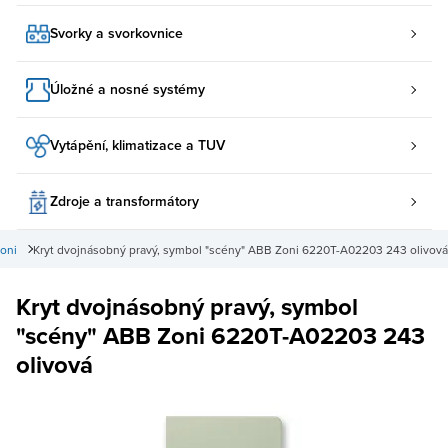
Svorky a svorkovnice
Úložné a nosné systémy
Vytápění, klimatizace a TUV
Zdroje a transformátory
oni
Kryt dvojnásobný pravý, symbol "scény" ABB Zoni 6220T-A02203 243 olivová
Kryt dvojnásobný pravý, symbol
"scény" ABB Zoni 6220T-A02203 243
olivová