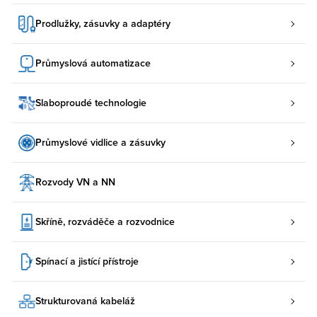
Prodlužky, zásuvky a adaptéry
Průmyslová automatizace
Slaboproudé technologie
Průmyslové vidlice a zásuvky
Rozvody VN a NN
Skříně, rozváděče a rozvodnice
Spínací a jistící přístroje
Strukturovaná kabeláž