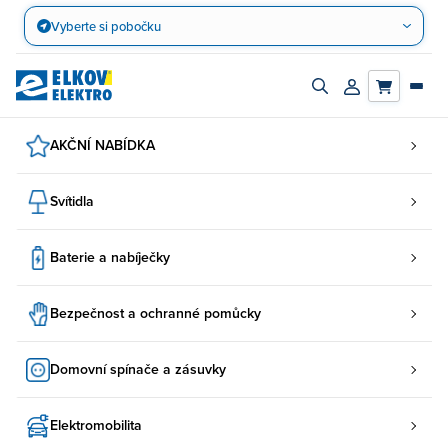
Přejít
Vyberte si pobočku
na
obsah
Zapnout/vypnout
Přihlásit/registro
vyhledávací
účet
panel
AKČNÍ NABÍDKA
Svítidla
Baterie a nabíječky
Bezpečnost a ochranné pomůcky
Domovní spínače a zásuvky
Elektromobilita