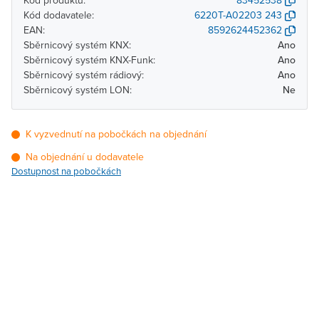
Kód produktu:
83452538
Kód dodavatele:
6220T-A02203 243
EAN:
8592624452362
Sběrnicový systém KNX:
Ano
Sběrnicový systém KNX-Funk:
Ano
Sběrnicový systém rádiový:
Ano
Sběrnicový systém LON:
Ne
K vyzvednutí na pobočkách na objednání
Na objednání u dodavatele
Dostupnost na pobočkách
Pobočka
Dostupnost
Brno - Kšírova (centrála)
Na objednání u
dodavatele