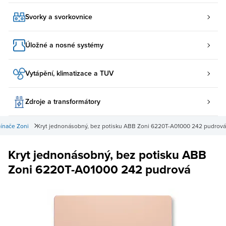
Svorky a svorkovnice
Úložné a nosné systémy
Vytápění, klimatizace a TUV
Zdroje a transformátory
ínače Zoni
Kryt jednonásobný, bez potisku ABB Zoni 6220T-A01000 242 pudrová
Kryt jednonásobný, bez potisku ABB
Zoni 6220T-A01000 242 pudrová