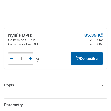
Žďár nad Sázavou
Na objednání u
dodavatele
Nyní s DPH:
85,39 Kč
Celkem bez DPH:
70,57 Kč
Cena za ks bez DPH:
70,57 Kč
ks
Do košíku
Popis
Kryt pro 1násobné tlačítkové rozhraní ABB-free@home® a tlačítkové
rozhraní / akční člen s násobností 1/1.
Parametry