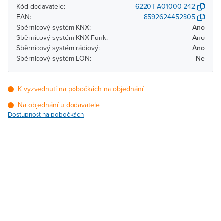
Kód dodavatele:
6220T-A01000 242
EAN:
8592624452805
Sběrnicový systém KNX:
Ano
Sběrnicový systém KNX-Funk:
Ano
Sběrnicový systém rádiový:
Ano
Sběrnicový systém LON:
Ne
K vyzvednutí na pobočkách na objednání
Na objednání u dodavatele
Dostupnost na pobočkách
Pobočka
Dostupnost
Brno - Kšírova (centrála)
Na objednání u
dodavatele