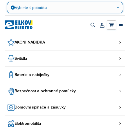
Přejít
Vyberte si pobočku
na
obsah
Zapnout/vypnout
Přihlásit/registro
vyhledávací
účet
panel
AKČNÍ NABÍDKA
Svítidla
Baterie a nabíječky
Bezpečnost a ochranné pomůcky
Domovní spínače a zásuvky
Elektromobilita