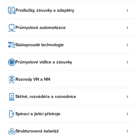
Prodlužky, zásuvky a adaptéry
Průmyslová automatizace
Slaboproudé technologie
Průmyslové vidlice a zásuvky
Rozvody VN a NN
Skříně, rozváděče a rozvodnice
Spínací a jistící přístroje
Strukturovaná kabeláž