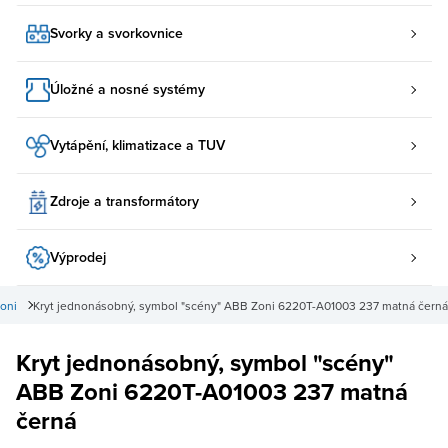
Svorky a svorkovnice
Úložné a nosné systémy
Vytápění, klimatizace a TUV
Zdroje a transformátory
Výprodej
oni
Kryt jednonásobný, symbol "scény" ABB Zoni 6220T-A01003 237 matná černá
Kryt jednonásobný, symbol "scény"
ABB Zoni 6220T-A01003 237 matná
černá