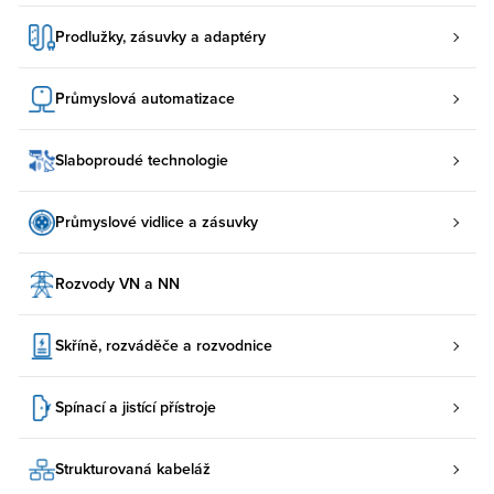
Prodlužky, zásuvky a adaptéry
Průmyslová automatizace
Slaboproudé technologie
Průmyslové vidlice a zásuvky
Rozvody VN a NN
Skříně, rozváděče a rozvodnice
Spínací a jistící přístroje
Strukturovaná kabeláž