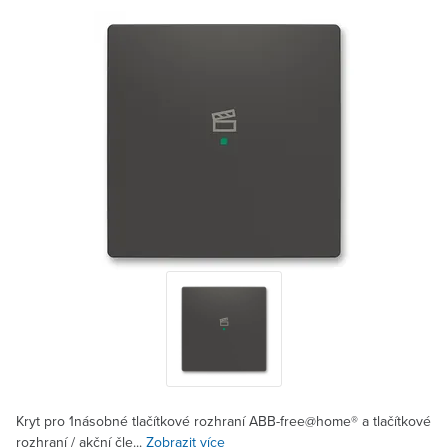
Kryt pro 1násobné tlačítkové rozhraní ABB-free@home® a tlačítkové
rozhraní / akční čle...
Zobrazit více