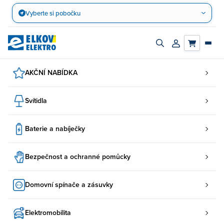
Přejít
Vyberte si pobočku
na
obsah
Zapnout/vypnout
Přihlásit/registro
vyhledávací
účet
panel
AKČNÍ NABÍDKA
Svítidla
Baterie a nabíječky
Bezpečnost a ochranné pomůcky
Domovní spínače a zásuvky
Elektromobilita