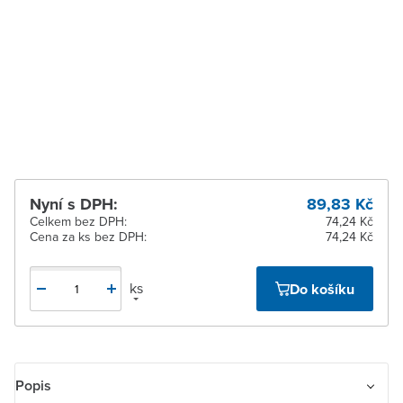
dodavatele
Zlín
Na objednání u
dodavatele
Žďár nad Sázavou
Na objednání u
dodavatele
Nyní s DPH:
89,83 Kč
Celkem bez DPH:
74,24 Kč
Cena za ks bez DPH:
74,24 Kč
ks
Do košíku
Popis