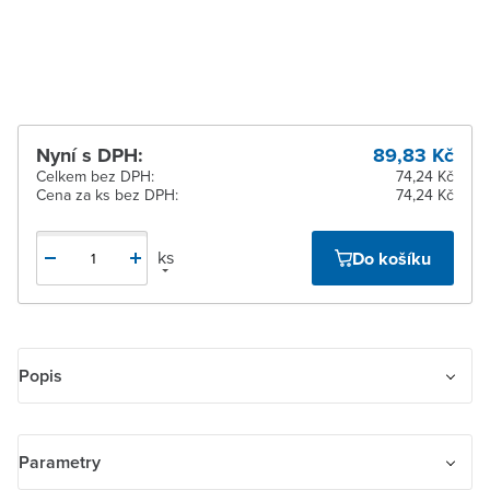
Žďár nad Sázavou
Na objednání u
dodavatele
Nyní s DPH:
89,83 Kč
Celkem bez DPH:
74,24 Kč
Cena za ks bez DPH:
74,24 Kč
ks
Do košíku
Popis
Kryt pro 1násobné tlačítkové rozhraní ABB-free@home® a tlačítkové
rozhraní / akční člen s násobností 1/1.
Parametry