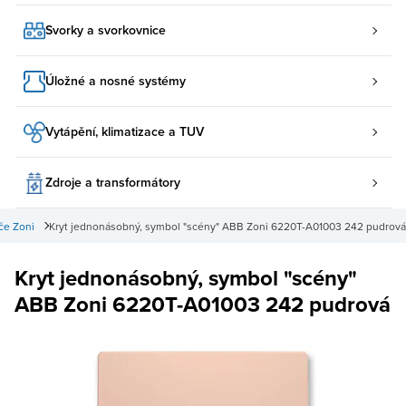
Svorky a svorkovnice
Úložné a nosné systémy
Vytápění, klimatizace a TUV
Zdroje a transformátory
če Zoni
Kryt jednonásobný, symbol "scény" ABB Zoni 6220T-A01003 242 pudrová
Kryt jednonásobný, symbol "scény"
ABB Zoni 6220T-A01003 242 pudrová