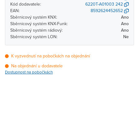
Kód dodavatele:
6220T-A01003 242
EAN:
8592624452652
Sběrnicový systém KNX:
Ano
Sběrnicový systém KNX-Funk:
Ano
Sběrnicový systém rádiový:
Ano
Sběrnicový systém LON:
Ne
K vyzvednutí na pobočkách na objednání
Na objednání u dodavatele
Dostupnost na pobočkách
Pobočka
Dostupnost
Brno - Kšírova (centrála)
Na objednání u
dodavatele