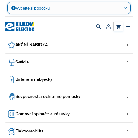
Přejít
Vyberte si pobočku
na
obsah
Zapnout/vypnout
Přihlásit/registro
vyhledávací
účet
panel
AKČNÍ NABÍDKA
Svítidla
Baterie a nabíječky
Bezpečnost a ochranné pomůcky
Domovní spínače a zásuvky
Elektromobilita