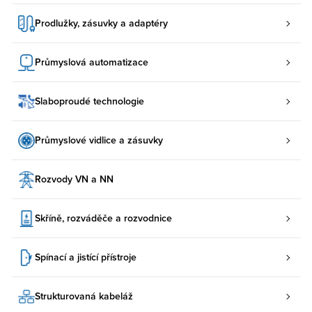
Prodlužky, zásuvky a adaptéry
Průmyslová automatizace
Slaboproudé technologie
Průmyslové vidlice a zásuvky
Rozvody VN a NN
Skříně, rozváděče a rozvodnice
Spínací a jistící přístroje
Strukturovaná kabeláž