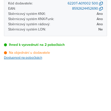
Kód dodavatele:
6220T-A01002 500
EAN:
8592624452690
Sběrnicový systém KNX:
Ano
Sběrnicový systém KNX-Funk:
Ano
Sběrnicový systém rádiový:
Ano
Sběrnicový systém LON:
Ne
Ihned k vyzvednutí na 2 pobočkách
Na objednání u dodavatele
Dostupnost na pobočkách
Pobočka
Dostupnost
Brno - Kšírova (centrála)
Na objednání u
dodavatele