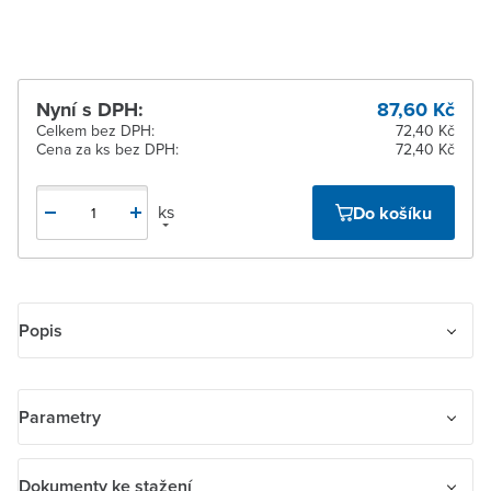
Nyní s DPH:
87,60 Kč
Celkem bez DPH:
72,40 Kč
Cena za ks bez DPH:
72,40 Kč
ks
Do košíku
Popis
Kryt pro 1násobné tlačítkové rozhraní ABB-free@home® a tlačítkové
rozhraní / akční člen s násobností 1/1.
Parametry
Název parametru
Hodnota
Dokumenty ke stažení