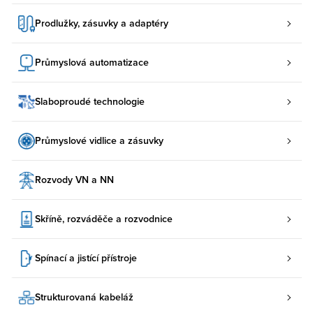
Prodlužky, zásuvky a adaptéry
Průmyslová automatizace
Slaboproudé technologie
Průmyslové vidlice a zásuvky
Rozvody VN a NN
Skříně, rozváděče a rozvodnice
Spínací a jistící přístroje
Strukturovaná kabeláž