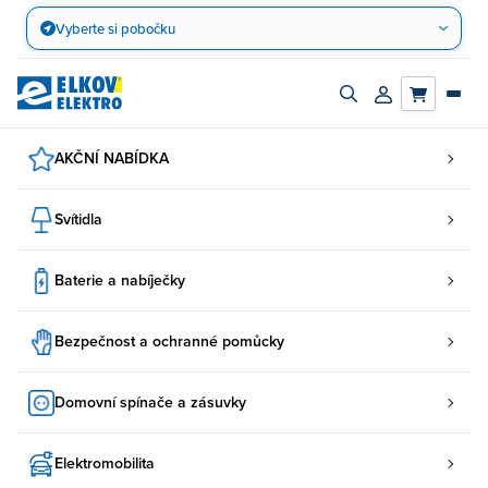
Přejít
Vyberte si pobočku
na
obsah
Zapnout/vypnout
Přihlásit/registro
vyhledávací
účet
panel
AKČNÍ NABÍDKA
Svítidla
Baterie a nabíječky
Bezpečnost a ochranné pomůcky
Domovní spínače a zásuvky
Elektromobilita