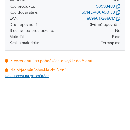
Výrobce:
ABB
Kód produktu:
50998489
Kód dodavatele:
5014E-A00400 33
EAN:
8595017265617
Druh upevnění:
Svěrné upevnění
S ochranou proti prachu:
Ne
Materiál:
Plast
Kvalita materiálu:
Termoplast
K vyzvednutí na pobočkách obvykle do 5 dnů
Na objednání obvykle do 5 dnů
Dostupnost na pobočkách
Pobočka
Dostupnost
Brno - Kšírova
Na objednání obvykle do