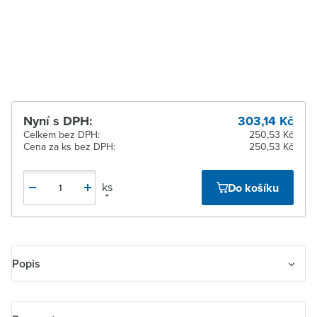
5 dnů
Žďár nad Sázavou
Na objednání obvykle do
5 dnů
Nyní s DPH:
303,14 Kč
Celkem bez DPH:
250,53 Kč
Cena za ks bez DPH:
250,53 Kč
ks
Do košíku
Popis
Kryt pro prvky Panduit Mini-Com nebo pro přístroj šikmého
osvětlení s LED. Pro upevnění až tří prvků systému Mini-Com (Mini-