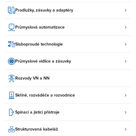
Prodlužky, zásuvky a adaptéry
Průmyslová automatizace
Slaboproudé technologie
Průmyslové vidlice a zásuvky
Rozvody VN a NN
Skříně, rozváděče a rozvodnice
Spínací a jistící přístroje
Strukturovaná kabeláž