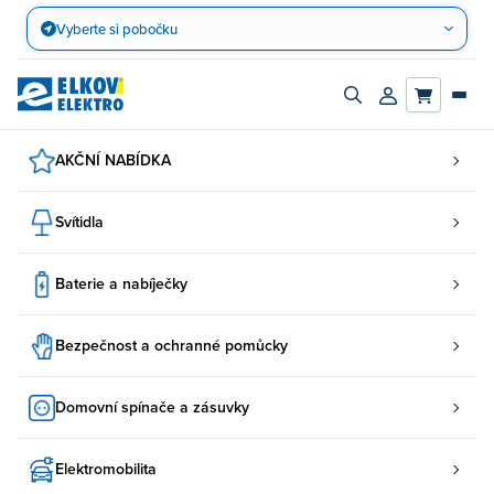
Přejít
Vyberte si pobočku
na
obsah
Zapnout/vypnout
Přihlásit/registro
vyhledávací
účet
panel
AKČNÍ NABÍDKA
Svítidla
Baterie a nabíječky
Bezpečnost a ochranné pomůcky
Domovní spínače a zásuvky
Elektromobilita