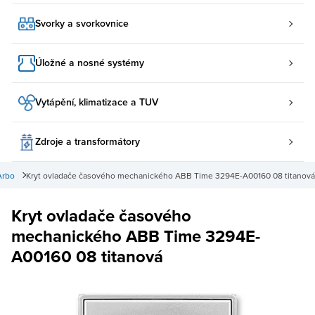
Svorky a svorkovnice
Úložné a nosné systémy
Vytápění, klimatizace a TUV
Zdroje a transformátory
Arbo
Kryt ovladače časového mechanického ABB Time 3294E-A00160 08 titanová
Kryt ovladače časového
mechanického ABB Time 3294E-
A00160 08 titanová