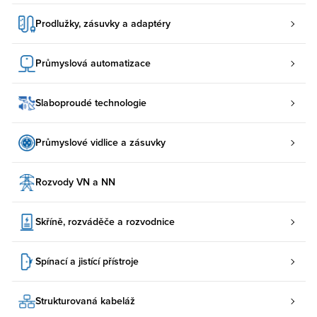
Prodlužky, zásuvky a adaptéry
Průmyslová automatizace
Slaboproudé technologie
Průmyslové vidlice a zásuvky
Rozvody VN a NN
Skříně, rozváděče a rozvodnice
Spínací a jistící přístroje
Strukturovaná kabeláž