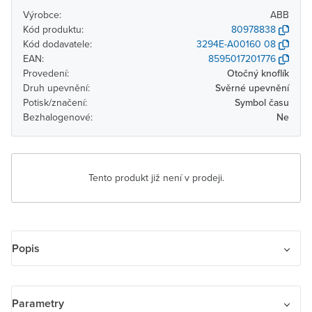
Výrobce:
ABB
Kód produktu:
80978838
Kód dodavatele:
3294E-A00160 08
EAN:
8595017201776
Provedení:
Otočný knoflík
Druh upevnění:
Svěrné upevnění
Potisk/značení:
Symbol času
Bezhalogenové:
Ne
Tento produkt již není v prodeji.
Popis
Kryt ovládače časového s otočným ovladačem
Parametry