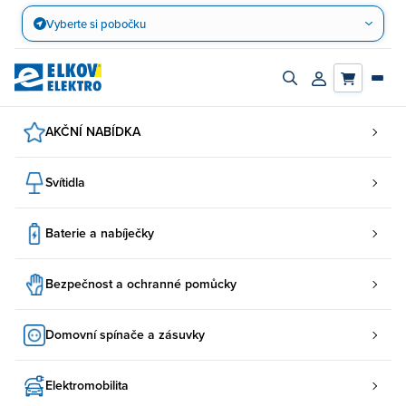
Přejít
Vyberte si pobočku
na
obsah
Zapnout/vypnout
Přihlásit/registro
vyhledávací
účet
panel
AKČNÍ NABÍDKA
Svítidla
Baterie a nabíječky
Bezpečnost a ochranné pomůcky
Domovní spínače a zásuvky
Elektromobilita