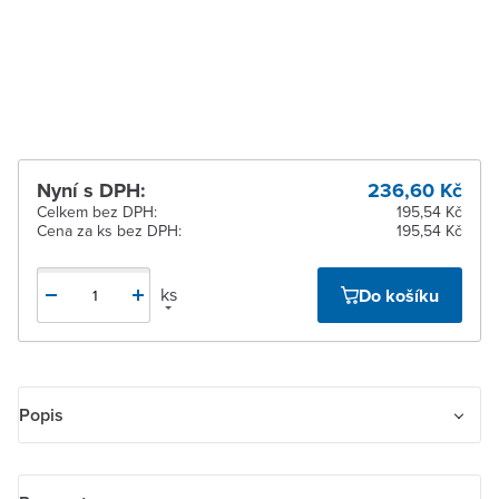
dodavatele
Žďár nad Sázavou
Na objednání u
dodavatele
Nyní s DPH:
236,60 Kč
Celkem bez DPH:
195,54 Kč
Cena za ks bez DPH:
195,54 Kč
ks
Do košíku
Popis
Kryt ovladače časovacího Tango - kouřová šedá