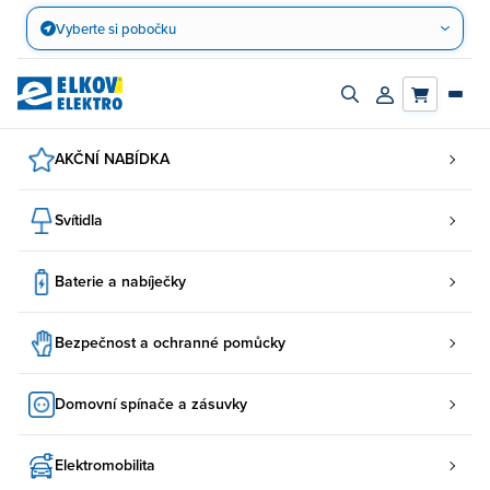
Přejít
Vyberte si pobočku
na
obsah
Zapnout/vypnout
Přihlásit/registro
vyhledávací
účet
panel
AKČNÍ NABÍDKA
Svítidla
Baterie a nabíječky
Bezpečnost a ochranné pomůcky
Domovní spínače a zásuvky
Elektromobilita