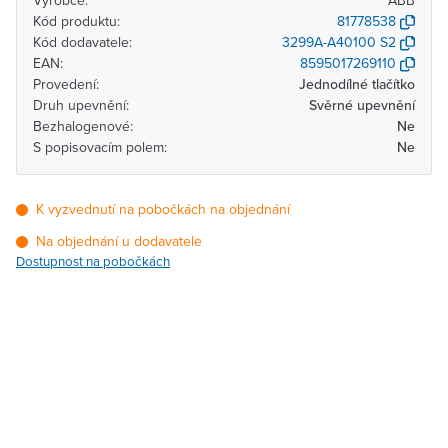
Výrobce:
ABB
Kód produktu:
81778538
Kód dodavatele:
3299A-A40100 S2
EAN:
8595017269110
Provedení:
Jednodílné tlačítko
Druh upevnění:
Svěrné upevnění
Bezhalogenové:
Ne
S popisovacím polem:
Ne
K vyzvednutí na pobočkách na objednání
Na objednání u dodavatele
Dostupnost na pobočkách
Pobočka
Dostupnost
Brno - Kšírova (centrála)
Na objednání u