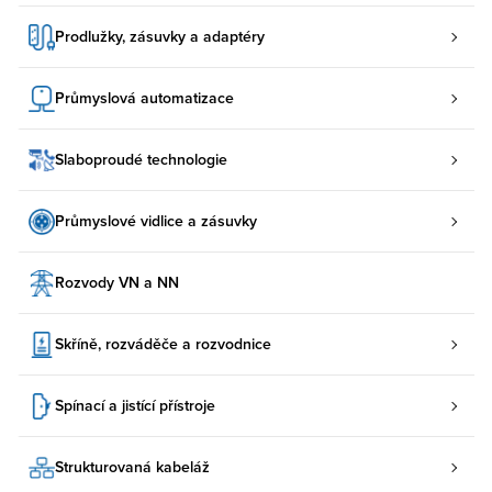
Prodlužky, zásuvky a adaptéry
Průmyslová automatizace
Slaboproudé technologie
Průmyslové vidlice a zásuvky
Rozvody VN a NN
Skříně, rozváděče a rozvodnice
Spínací a jistící přístroje
Strukturovaná kabeláž