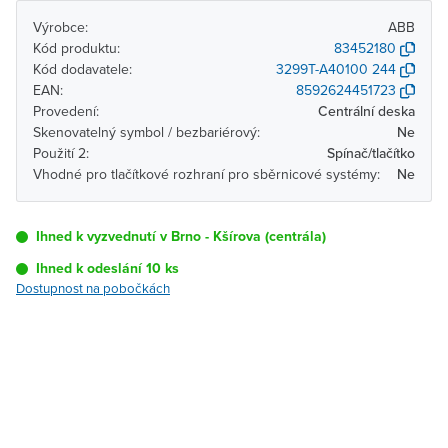
Výrobce:
ABB
Kód produktu:
83452180
Kód dodavatele:
3299T-A40100 244
EAN:
8592624451723
Provedení:
Centrální deska
Skenovatelný symbol / bezbariérový:
Ne
Použití 2:
Spínač/tlačítko
Vhodné pro tlačítkové rozhraní pro sběrnicové systémy:
Ne
Ihned k vyzvednutí v Brno - Kšírova (centrála)
Ihned k odeslání 10 ks
Dostupnost na pobočkách
Pobočka
Dostupnost