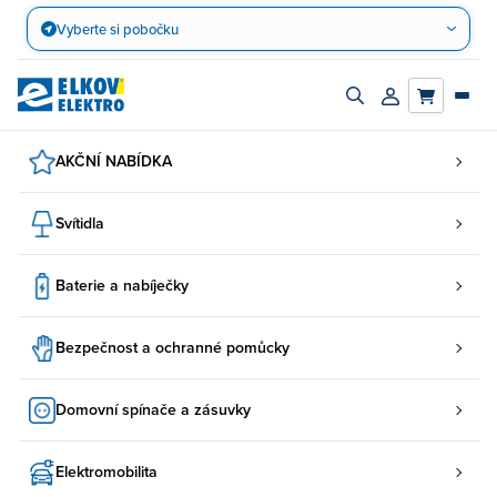
Přejít
Vyberte si pobočku
na
obsah
Zapnout/vypnout
Přihlásit/registro
vyhledávací
účet
panel
AKČNÍ NABÍDKA
Svítidla
Baterie a nabíječky
Bezpečnost a ochranné pomůcky
Domovní spínače a zásuvky
Elektromobilita