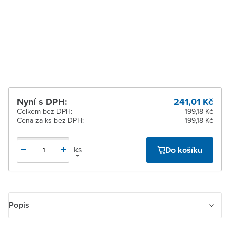
Zlín
K vyzvednutí do 2
pracovních dnů
Žďár nad Sázavou
K vyzvednutí do 2
pracovních dnů
Nyní s DPH:
241,01 Kč
Celkem bez DPH:
199,18 Kč
Cena za ks bez DPH:
199,18 Kč
ks
Do košíku
Popis
Kryt pro přístroje s displejovým modulem (plovoucí kryt)