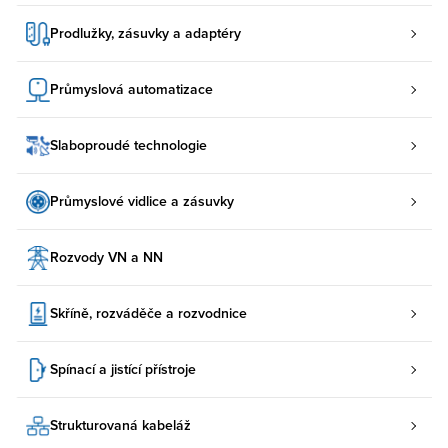
Prodlužky, zásuvky a adaptéry
Průmyslová automatizace
Slaboproudé technologie
Průmyslové vidlice a zásuvky
Rozvody VN a NN
Skříně, rozváděče a rozvodnice
Spínací a jistící přístroje
Strukturovaná kabeláž