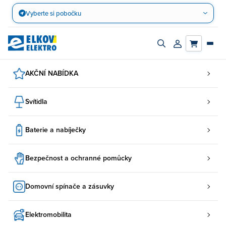
Přejít
Vyberte si pobočku
na
obsah
Zapnout/vypnout
Přihlásit/registro
vyhledávací
účet
panel
AKČNÍ NABÍDKA
Svítidla
Baterie a nabíječky
Bezpečnost a ochranné pomůcky
Domovní spínače a zásuvky
Elektromobilita