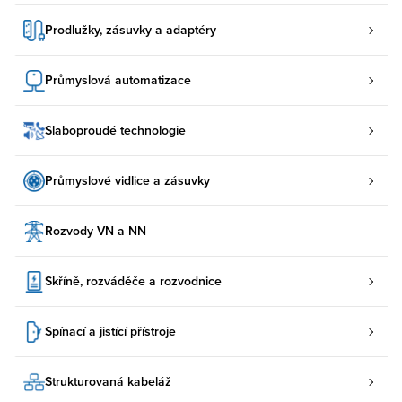
Prodlužky, zásuvky a adaptéry
Průmyslová automatizace
Slaboproudé technologie
Průmyslové vidlice a zásuvky
Rozvody VN a NN
Skříně, rozváděče a rozvodnice
Spínací a jistící přístroje
Strukturovaná kabeláž