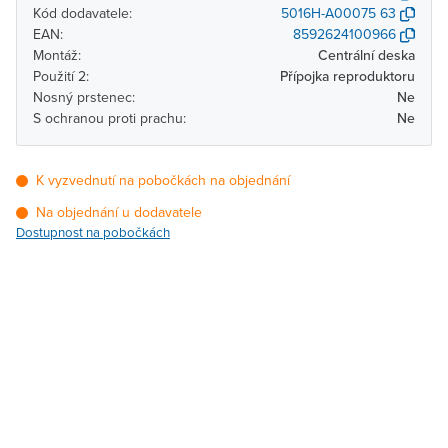
Kód dodavatele:
5016H-A00075 63
EAN:
8592624100966
Montáž:
Centrální deska
Použití 2:
Přípojka reproduktoru
Nosný prstenec:
Ne
S ochranou proti prachu:
Ne
K vyzvednutí na pobočkách na objednání
Na objednání u dodavatele
Dostupnost na pobočkách
Pobočka
Dostupnost
Brno - Kšírova (centrála)
Na objednání u
dodavatele