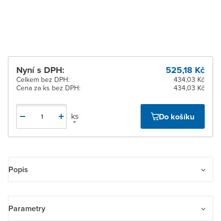
Žďár nad Sázavou
Na objednání u
dodavatele
Nyní s DPH:
525,18 Kč
Celkem bez DPH:
434,03 Kč
Cena za ks bez DPH:
434,03 Kč
ks
Do košíku
Popis
Kryt LEVIT M 5016H-A00075 63 reproduktoru
Parametry
Levit M kryt pro reproduktor, s kulatou mřížkou (AudioWorld), onyx