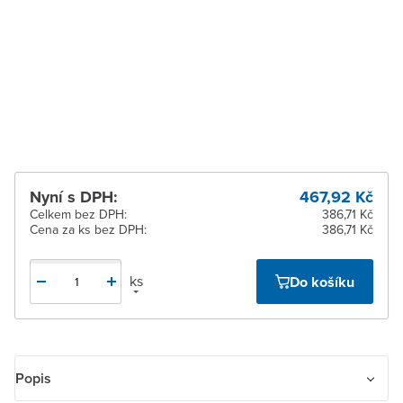
Zlín
Na objednání obvykle do
16 dnů
Žďár nad Sázavou
Na objednání obvykle do
16 dnů
Nyní s DPH:
467,92 Kč
Celkem bez DPH:
386,71 Kč
Cena za ks bez DPH:
386,71 Kč
ks
Do košíku
Popis