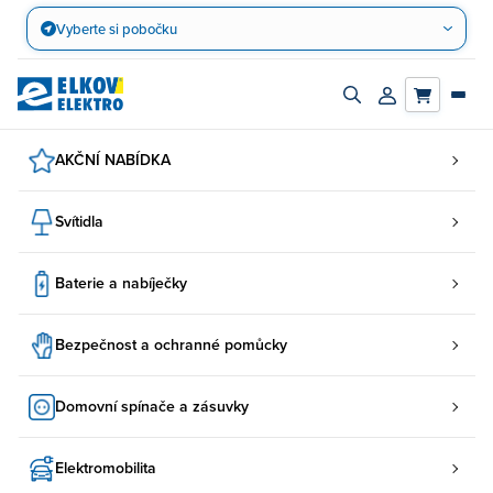
Přejít
Vyberte si pobočku
na
obsah
Zapnout/vypnout
Přihlásit/registro
vyhledávací
účet
panel
AKČNÍ NABÍDKA
Svítidla
Baterie a nabíječky
Bezpečnost a ochranné pomůcky
Domovní spínače a zásuvky
Elektromobilita