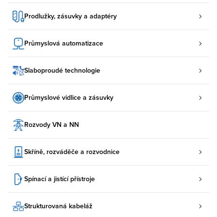
Prodlužky, zásuvky a adaptéry
Průmyslová automatizace
Slaboproudé technologie
Průmyslové vidlice a zásuvky
Rozvody VN a NN
Skříně, rozváděče a rozvodnice
Spínací a jistící přístroje
Strukturovaná kabeláž