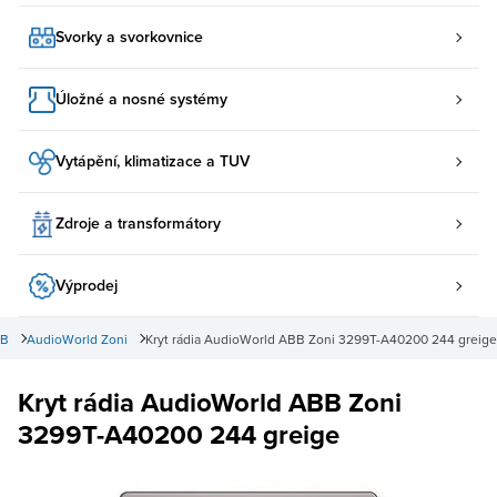
Svorky a svorkovnice
Úložné a nosné systémy
Vytápění, klimatizace a TUV
Zdroje a transformátory
Výprodej
BB
AudioWorld Zoni
Kryt rádia AudioWorld ABB Zoni 3299T-A40200 244 greige
Kryt rádia AudioWorld ABB Zoni
3299T-A40200 244 greige