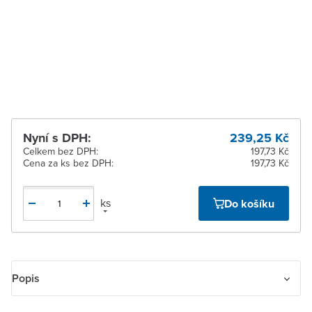
Zlín
Na objednání u
dodavatele
Žďár nad Sázavou
Na objednání u
dodavatele
Nyní s DPH:
239,25 Kč
Celkem bez DPH:
197,73 Kč
Cena za ks bez DPH:
197,73 Kč
ks
Do košíku
Popis
Kryt zesilovače s tunerem FM/DAB+ nebo internetového rádia