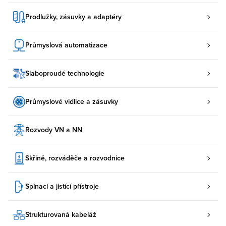
Prodlužky, zásuvky a adaptéry
Průmyslová automatizace
Slaboproudé technologie
Průmyslové vidlice a zásuvky
Rozvody VN a NN
Skříně, rozváděče a rozvodnice
Spínací a jistící přístroje
Strukturovaná kabeláž