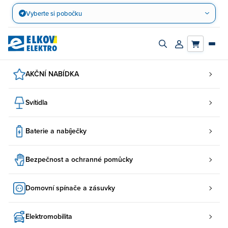
Přejít
Vyberte si pobočku
na
obsah
Zapnout/vypnout
Přihlásit/registro
vyhledávací
účet
panel
AKČNÍ NABÍDKA
Svítidla
Baterie a nabíječky
Bezpečnost a ochranné pomůcky
Domovní spínače a zásuvky
Elektromobilita